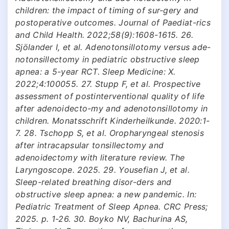
children: the impact of timing of sur-gery and
postoperative outcomes. Journal of Paediat-rics
and Child Health. 2022;58(9):1608-1615. 26.
Sjölander I, et al. Adenotonsillotomy versus ade-
notonsillectomy in pediatric obstructive sleep
apnea: a 5-year RCT. Sleep Medicine: X.
2022;4:100055. 27. Stupp F, et al. Prospective
assessment of postinterventional quality of life
after adenoidecto-my and adenotonsillotomy in
children. Monatsschrift Kinderheilkunde. 2020:1-
7. 28. Tschopp S, et al. Oropharyngeal stenosis
after intracapsular tonsillectomy and
adenoidectomy with literature review. The
Laryngoscope. 2025. 29. Yousefian J, et al.
Sleep-related breathing disor-ders and
obstructive sleep apnea: a new pandemic. In:
Pediatric Treatment of Sleep Apnea. CRC Press;
2025. p. 1-26. 30. Boyko NV, Bachurina AS,