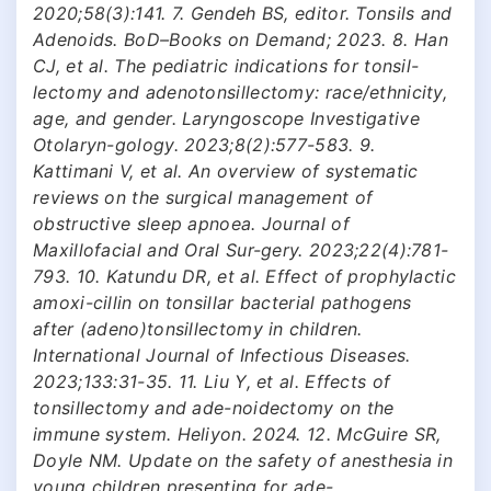
2020;58(3):141. 7. Gendeh BS, editor. Tonsils and
Adenoids. BoD–Books on Demand; 2023. 8. Han
CJ, et al. The pediatric indications for tonsil-
lectomy and adenotonsillectomy: race/ethnicity,
age, and gender. Laryngoscope Investigative
Otolaryn-gology. 2023;8(2):577-583. 9.
Kattimani V, et al. An overview of systematic
reviews on the surgical management of
obstructive sleep apnoea. Journal of
Maxillofacial and Oral Sur-gery. 2023;22(4):781-
793. 10. Katundu DR, et al. Effect of prophylactic
amoxi-cillin on tonsillar bacterial pathogens
after (adeno)tonsillectomy in children.
International Journal of Infectious Diseases.
2023;133:31-35. 11. Liu Y, et al. Effects of
tonsillectomy and ade-noidectomy on the
immune system. Heliyon. 2024. 12. McGuire SR,
Doyle NM. Update on the safety of anesthesia in
young children presenting for ade-