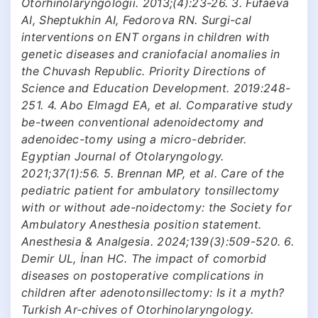
Otorhinolaryngologii. 2013;(4):23-26. 3. Fufaeva
AI, Sheptukhin AI, Fedorova RN. Surgi-cal
interventions on ENT organs in children with
genetic diseases and craniofacial anomalies in
the Chuvash Republic. Priority Directions of
Science and Education Development. 2019:248-
251. 4. Abo Elmagd EA, et al. Comparative study
be-tween conventional adenoidectomy and
adenoidec-tomy using a micro-debrider.
Egyptian Journal of Otolaryngology.
2021;37(1):56. 5. Brennan MP, et al. Care of the
pediatric patient for ambulatory tonsillectomy
with or without ade-noidectomy: the Society for
Ambulatory Anesthesia position statement.
Anesthesia & Analgesia. 2024;139(3):509-520. 6.
Demir UL, İnan HC. The impact of comorbid
diseases on postoperative complications in
children after adenotonsillectomy: Is it a myth?
Turkish Ar-chives of Otorhinolaryngology.