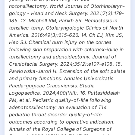
notonsillectomy. World Journal of Otorhinolaryn-
gology - Head and Neck Surgery. 2021;7(3):179-
185. 13. Mitchell RM, Parikh SR. Hemostasis in
tonsillec-tomy. Otolaryngologic Clinics of North
America. 2016;49(3):615-626. 14. Oh EJ, Kim JS,
Heo SJ. Chemical burn injury on the cornea
following skin preparation with chlorhex-idine in
tonsillectomy and adenoidectomy. Journal of
Craniofacial Surgery. 2024;35(2):e107-e108. 15.
Pawłowska-Jaroń H. Extension of the soft palate
and primary functions. Annales Universitatis
Paeda-gogicae Cracoviensis. Studia
Logopaedica. 2024;400(VIII). 16. Puttasiddaiah
PM, et al. Pediatric quality-of-life following
adenotonsillectomy: an evaluation of T14
pediatric throat disorder quality-of-life
outcomes according to operative indication.
Annals of the Royal College of Surgeons of