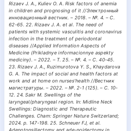
Rizaev J. A., Kuliev O. A. Risk factors of anemia
in children and prognosing of it //Электронный
инновационный вестник. – 2018. – №. 4. – С.
62-65. 22. Rizaev J. A. et al. The need of
patients with systemic vasculitis and coronavirus
infection in the treatment of periodontal
diseases //Applied Information Aspects of
Medicine (Prikladnye informacionnye aspekty
mediciny). – 2022. – Т. 25. – №. 4. – С. 40-45.
23. Rizaev J. A., Ruzimurotova Y. S., Khaydarova
G. A. The impact of social and health factors at
work and at home on nurses'health //Вестник
магистратуры. – 2022. – №. 2-1 (125). – С. 10-
12. 24. Sakr M. Swellings of the
laryngeal/pharyngeal region. In: Midline Neck
Swellings: Diagnostic and Therapeutic
Challenges. Cham: Springer Nature Switzerland;
2024. p. 147-198. 25. Schneuer FJ, et al.
Adenotonsillectomy and ade-noidectomy in