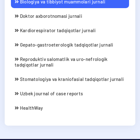
Biologiya va tibbiyot muammolari jurnali
Doktor axborotnomasi jurnali
Kardiorespirator tadqiqotlar jurnali
Gepato-gastroeterologik tadqiqotlar jurnali
Reproduktiv salomatlik va uro-nefrologik
tadqiqotlar jurnali
Stomatologiya va kraniofasial tadqiqotlar jurnali
Uzbek journal of case reports
HealthWay