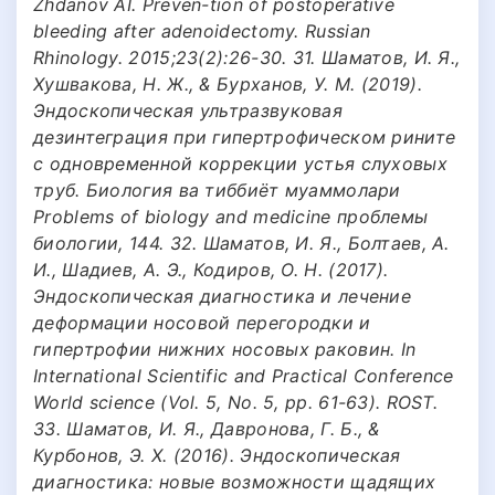
Zhdanov AI. Preven-tion of postoperative
bleeding after adenoidectomy. Russian
Rhinology. 2015;23(2):26-30. 31. Шаматов, И. Я.,
Хушвакова, Н. Ж., & Бурханов, У. М. (2019).
Эндоскопическая ультразвуковая
дезинтеграция при гипертрофическом рините
с одновременной коррекции устья слуховых
труб. Биология ва тиббиёт муаммолари
Problems of biology and medicine проблемы
биологии, 144. 32. Шаматов, И. Я., Болтаев, А.
И., Шадиев, А. Э., Кодиров, О. Н. (2017).
Эндоскопическая диагностика и лечение
деформации носовой перегородки и
гипертрофии нижних носовых раковин. In
International Scientific and Practical Conference
World science (Vol. 5, No. 5, pp. 61-63). ROST.
33. Шаматов, И. Я., Давронова, Г. Б., &
Курбонов, Э. Х. (2016). Эндоскопическая
диагностика: новые возможности щадящих