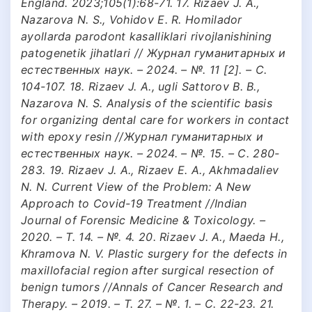
England. 2023;105(1):68-71. 17. Rizaev J. A.,
Nazarova N. S., Vohidov E. R. Homilador
ayollarda parodont kasalliklari rivojlanishining
patogenetik jihatlari // Журнал гуманитарных и
естественных наук. – 2024. – №. 11 [2]. – С.
104-107. 18. Rizaev J. A., ugli Sattorov B. B.,
Nazarova N. S. Analysis of the scientific basis
for organizing dental care for workers in contact
with epoxy resin //Журнал гуманитарных и
естественных наук. – 2024. – №. 15. – С. 280-
283. 19. Rizaev J. A., Rizaev E. A., Akhmadaliev
N. N. Current View of the Problem: A New
Approach to Covid-19 Treatment //Indian
Journal of Forensic Medicine & Toxicology. –
2020. – Т. 14. – №. 4. 20. Rizaev J. A., Maeda H.,
Khramova N. V. Plastic surgery for the defects in
maxillofacial region after surgical resection of
benign tumors //Annals of Cancer Research and
Therapy. – 2019. – Т. 27. – №. 1. – С. 22-23. 21.