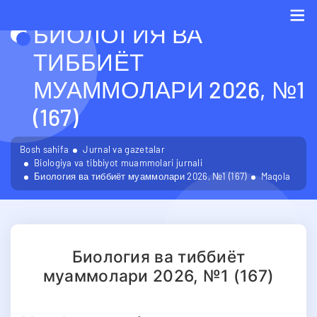
БИОЛОГИЯ ВА
Me
ТИББИЁТ
МУАММОЛАРИ 2026, №1
(167)
Bosh sahifa
Jurnal va gazetalar
Biologiya va tibbiyot muammolari jurnali
Биология ва тиббиёт муаммолари 2026, №1 (167)
Maqola
Биология ва тиббиёт
муаммолари 2026, №1 (167)