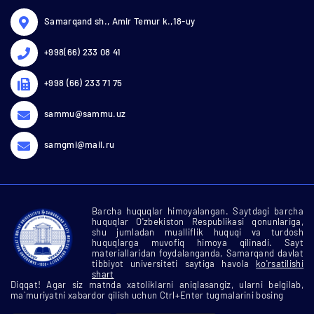
Samarqand sh., Amir Temur k.,18-uy
+998(66) 233 08 41
+998 (66) 233 71 75
sammu@sammu.uz
samgmi@mail.ru
Barcha huquqlar himoyalangan. Saytdagi barcha
huquqlar O'zbekiston Respublikasi qonunlariga,
shu jumladan mualliflik huquqi va turdosh
huquqlarga muvofiq himoya qilinadi. Sayt
materiallaridan foydalanganda, Samarqand davlat
tibbiyot universiteti saytiga havola
ko'rsatilishi
shart
Diqqat! Agar siz matnda xatoliklarni aniqlasangiz, ularni belgilab,
ma`muriyatni xabardor qilish uchun Ctrl+Enter tugmalarini bosing