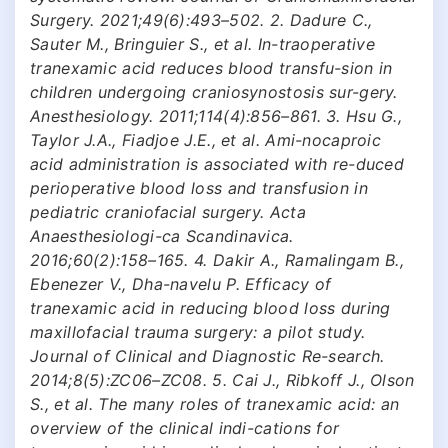
Surgery. 2021;49(6):493–502. 2. Dadure C.,
Sauter M., Bringuier S., et al. In-traoperative
tranexamic acid reduces blood transfu-sion in
children undergoing craniosynostosis sur-gery.
Anesthesiology. 2011;114(4):856–861. 3. Hsu G.,
Taylor J.A., Fiadjoe J.E., et al. Ami-nocaproic
acid administration is associated with re-duced
perioperative blood loss and transfusion in
pediatric craniofacial surgery. Acta
Anaesthesiologi-ca Scandinavica.
2016;60(2):158–165. 4. Dakir A., Ramalingam B.,
Ebenezer V., Dha-navelu P. Efficacy of
tranexamic acid in reducing blood loss during
maxillofacial trauma surgery: a pilot study.
Journal of Clinical and Diagnostic Re-search.
2014;8(5):ZC06–ZC08. 5. Cai J., Ribkoff J., Olson
S., et al. The many roles of tranexamic acid: an
overview of the clinical indi-cations for