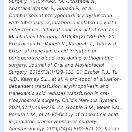
Surgery. 2015;44:e3. 19. Christabel A.,
Anantanarayanan P., Subash P., et al.
Comparison of pterygomaxillary dysjunction
with tuberosity separation in isolated Le Fort I
osteoto-mies. International Journal of Oral and
Maxillofacial Surgery. 2016;45(2):180–185. 20.
Eftekharian H., Vahedi R., Karagah T., Tabrizi R.
Effect of tranexamic acid irrigation on
perioperative blood loss during orthognathic
surgery. Journal of Oral and Maxillofacial
Surgery. 2015;73(1):129–133. 21. Escher P.J., Tu
A.D., Kearney S.L., et al. A pro-tocol of situation-
dependent transfusion, erythropoi-etin and
tranexamic acid reduces transfusion in cra-
niosynostosis surgery. Child’s Nervous System.
2021;37(1):269–276. 22. Goobie S.M., Meier P.M.,
Pereira L.M., et al. Ef-ficacy of tranexamic acid
in pediatric craniosynosto-sis surgery.
Anesthesiology. 2011;114(4):862–871. 23. Karimi