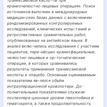
транексамовой кисло-ты при
краниочелюстно-лицевых операциях. Поиск
источников выполнен в международных
медицин-ских базах данных с включением
рандомизированных контролируемых
исследований, клинических испы-таний и
ретроспективных сравнительных работ,
опубликованных на английском языке. В
анализ вклю-чались исследования с участием
пациентов, пере-нёсших краниофациальные,
челюстно-лицевые и ор-тогнатические
операции, в которых сравнивались
результаты применения транексамовой
кислоты и плацебо. Основным оцениваемым
показателем яв-лялся объём
интраоперационной кровопотери. До-
полнительными показателями служили
послеопера-ционные уровни гемоглобина и
гематокрита, а также продолжительность