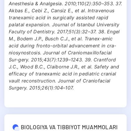
Anesthesia & Analgesia. 2010;110(2):350–353. 37.
Akbas E., Cebi Z., Cansiz E., et al. Intravenous
tranexamic acid in surgically assisted rapid
palatal expansion. Journal of Istanbul University
Faculty of Dentistry. 2017;51(3):32–37. 38. Engel
M., Bodem J.P., Busch C.J., et al. Tranex-amic
acid during fronto-orbital advancement in cra-
niosynostosis. Journal of Craniomaxillofacial
Sur-gery. 2015;43(7):1239–1243. 39. Crantford
J.C., Wood B.C., Claiborne J.R., et al. Safety and
efficacy of tranexamic acid in pediatric cranial
vault reconstruction. Journal of Craniofacial
Surgery. 2015;26(1):104–107.
BIOLOGIYA VA TIBBIYOT MUAMMOLARI