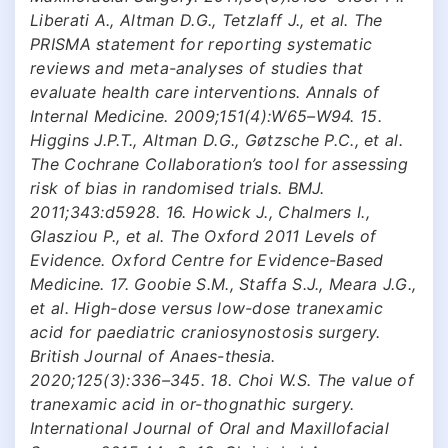
Liberati A., Altman D.G., Tetzlaff J., et al. The
PRISMA statement for reporting systematic
reviews and meta-analyses of studies that
evaluate health care interventions. Annals of
Internal Medicine. 2009;151(4):W65–W94. 15.
Higgins J.P.T., Altman D.G., Gøtzsche P.C., et al.
The Cochrane Collaboration’s tool for assessing
risk of bias in randomised trials. BMJ.
2011;343:d5928. 16. Howick J., Chalmers I.,
Glasziou P., et al. The Oxford 2011 Levels of
Evidence. Oxford Centre for Evidence-Based
Medicine. 17. Goobie S.M., Staffa S.J., Meara J.G.,
et al. High-dose versus low-dose tranexamic
acid for paediatric craniosynostosis surgery.
British Journal of Anaes-thesia.
2020;125(3):336–345. 18. Choi W.S. The value of
tranexamic acid in or-thognathic surgery.
International Journal of Oral and Maxillofacial