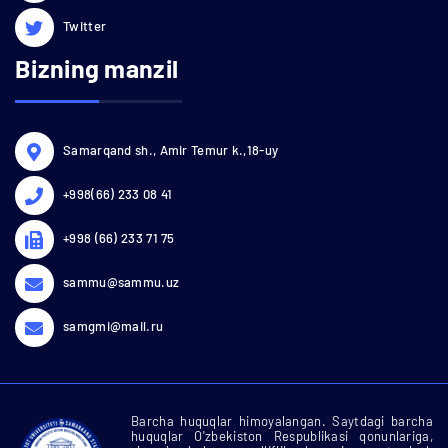
Twitter
Bizning manzil
Samarqand sh., Amir Temur k.,18-uy
+998(66) 233 08 41
+998 (66) 233 71 75
sammu@sammu.uz
samgmi@mail.ru
Barcha huquqlar himoyalangan. Saytdagi barcha
huquqlar O'zbekiston Respublikasi qonunlariga,