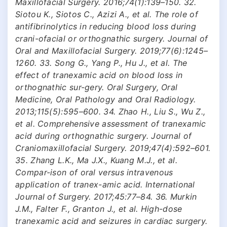
Maxillofacial Surgery. 2016;74(1):139–150. 32.
Siotou K., Siotos C., Azizi A., et al. The role of
antifibrinolytics in reducing blood loss during
crani-ofacial or orthognathic surgery. Journal of
Oral and Maxillofacial Surgery. 2019;77(6):1245–
1260. 33. Song G., Yang P., Hu J., et al. The
effect of tranexamic acid on blood loss in
orthognathic sur-gery. Oral Surgery, Oral
Medicine, Oral Pathology and Oral Radiology.
2013;115(5):595–600. 34. Zhao H., Liu S., Wu Z.,
et al. Comprehensive assessment of tranexamic
acid during orthognathic surgery. Journal of
Craniomaxillofacial Surgery. 2019;47(4):592–601.
35. Zhang L.K., Ma J.X., Kuang M.J., et al.
Compar-ison of oral versus intravenous
application of tranex-amic acid. International
Journal of Surgery. 2017;45:77–84. 36. Murkin
J.M., Falter F., Granton J., et al. High-dose
tranexamic acid and seizures in cardiac surgery.