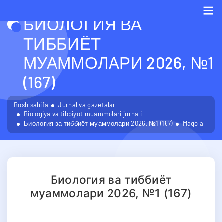
БИОЛОГИЯ ВА
Me
ТИББИЁТ
МУАММОЛАРИ 2026, №1
(167)
Bosh sahifa
Jurnal va gazetalar
Biologiya va tibbiyot muammolari jurnali
Биология ва тиббиёт муаммолари 2026, №1 (167)
Maqola
Биология ва тиббиёт
муаммолари 2026, №1 (167)