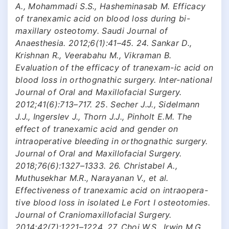
A., Mohammadi S.S., Hasheminasab M. Efficacy
of tranexamic acid on blood loss during bi-
maxillary osteotomy. Saudi Journal of
Anaesthesia. 2012;6(1):41–45. 24. Sankar D.,
Krishnan R., Veerabahu M., Vikraman B.
Evaluation of the efficacy of tranexam-ic acid on
blood loss in orthognathic surgery. Inter-national
Journal of Oral and Maxillofacial Surgery.
2012;41(6):713–717. 25. Secher J.J., Sidelmann
J.J., Ingerslev J., Thorn J.J., Pinholt E.M. The
effect of tranexamic acid and gender on
intraoperative bleeding in orthognathic surgery.
Journal of Oral and Maxillofacial Surgery.
2018;76(6):1327–1333. 26. Christabel A.,
Muthusekhar M.R., Narayanan V., et al.
Effectiveness of tranexamic acid on intraopera-
tive blood loss in isolated Le Fort I osteotomies.
Journal of Craniomaxillofacial Surgery.
2014;42(7):1221–1224. 27. Choi W.S., Irwin M.G.,