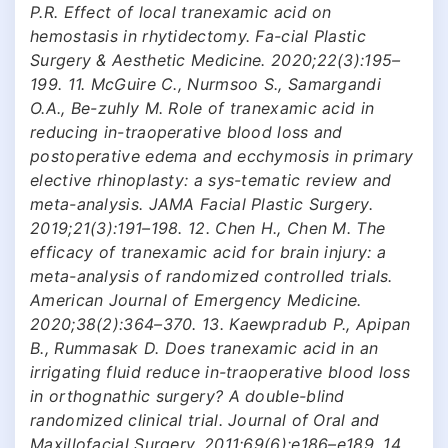
P.R. Effect of local tranexamic acid on
hemostasis in rhytidectomy. Fa-cial Plastic
Surgery & Aesthetic Medicine. 2020;22(3):195–
199. 11. McGuire C., Nurmsoo S., Samargandi
O.A., Be-zuhly M. Role of tranexamic acid in
reducing in-traoperative blood loss and
postoperative edema and ecchymosis in primary
elective rhinoplasty: a sys-tematic review and
meta-analysis. JAMA Facial Plastic Surgery.
2019;21(3):191–198. 12. Chen H., Chen M. The
efficacy of tranexamic acid for brain injury: a
meta-analysis of randomized controlled trials.
American Journal of Emergency Medicine.
2020;38(2):364–370. 13. Kaewpradub P., Apipan
B., Rummasak D. Does tranexamic acid in an
irrigating fluid reduce in-traoperative blood loss
in orthognathic surgery? A double-blind
randomized clinical trial. Journal of Oral and
Maxillofacial Surgery. 2011;69(6):e186–e189. 14.