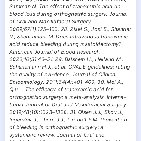
Samman N. The effect of tranexamic acid on
blood loss during orthognathic surgery. Journal
of Oral and Maxillofacial Surgery.
2009;67(1):125–133. 28. Ziaei S., Joni S., Shahriar
R., Shahzamani M. Does intravenous tranexamic
acid reduce bleeding during mastoidectomy?
American Journal of Blood Research.
2020;10(3):46–51. 29. Balshem H., Helfand M.,
Schünemann H.J., et al. GRADE guidelines: rating
the quality of evi-dence. Journal of Clinical
Epidemiology. 2011;64(4):401–406. 30. Mei A.,
Qiu L. The efficacy of tranexamic acid for
orthognathic surgery: a meta-analysis. Interna-
tional Journal of Oral and Maxillofacial Surgery.
2019;48(10):1323–1328. 31. Olsen J.J., Skov J.,
Ingerslev J., Thorn J.J., Pin-holt E.M. Prevention
of bleeding in orthognathic surgery: a
systematic review. Journal of Oral and