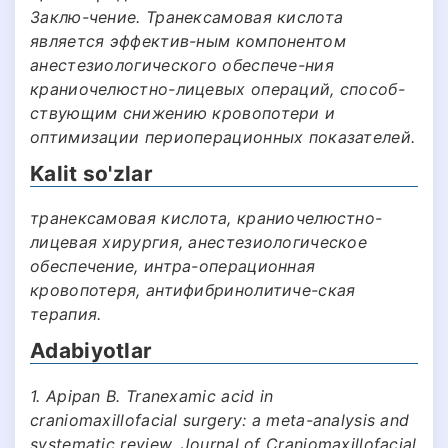
Заклю-чение. Транексамовая кислота
является эффектив-ным компонентом
анестезиологического обеспече-ния
краниочелюстно-лицевых операций, способ-
ствующим снижению кровопотери и
оптимизации периоперационных показателей.
Kalit so'zlar
транексамовая кислота, краниочелюстно-
лицевая хирургия, анестезиологическое
обеспечение, интра-операционная
кровопотеря, антифибринолитиче-ская
терапия.
Adabiyotlar
1. Apipan B. Tranexamic acid in
craniomaxillofacial surgery: a meta-analysis and
systematic review. Journal of Craniomaxillofacial