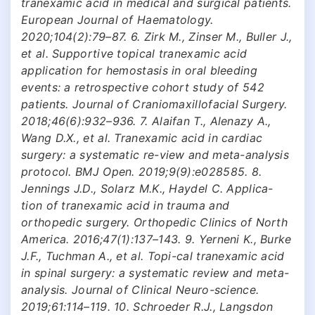
tranexamic acid in medical and surgical patients.
European Journal of Haematology.
2020;104(2):79–87. 6. Zirk M., Zinser M., Buller J.,
et al. Supportive topical tranexamic acid
application for hemostasis in oral bleeding
events: a retrospective cohort study of 542
patients. Journal of Craniomaxillofacial Surgery.
2018;46(6):932–936. 7. Alaifan T., Alenazy A.,
Wang D.X., et al. Tranexamic acid in cardiac
surgery: a systematic re-view and meta-analysis
protocol. BMJ Open. 2019;9(9):e028585. 8.
Jennings J.D., Solarz M.K., Haydel C. Applica-
tion of tranexamic acid in trauma and
orthopedic surgery. Orthopedic Clinics of North
America. 2016;47(1):137–143. 9. Yerneni K., Burke
J.F., Tuchman A., et al. Topi-cal tranexamic acid
in spinal surgery: a systematic review and meta-
analysis. Journal of Clinical Neuro-science.
2019;61:114–119. 10. Schroeder R.J., Langsdon