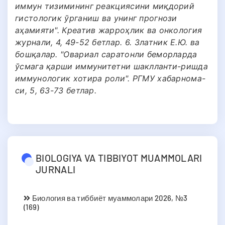
иммун тизимининг реакциясини миқдорий
гистологик ўрганиш ва унинг прогнози
аҳамияти". Креатив жарроҳлик ва онкология
журнали, 4, 49-52 бетлар. 6. Златник Е.Ю. ва
бошқалар. "Овариал саратонли беморларда
ўсмага қарши иммунитетни шаклланти-ришда
иммунологик хотира роли". РГМУ хабарнома-
си, 5, 63-73 бетлар.
BIOLOGIYA VA TIBBIYOT MUAMMOLARI
JURNALI
Биология ва тиббиёт муаммолари 2026, №3
(169)