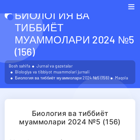
БИОЛОГИЯ ВА
Me
ТИББИЁТ
МУАММОЛАРИ 2024 №5
(156)
Bosh sahifa
Jurnal va gazetalar
Biologiya va tibbiyot muammolari jurnali
Биология ва тиббиёт муаммолари 2024 №5 (156)
Maqola
Биология ва тиббиёт
муаммолари 2024 №5 (156)