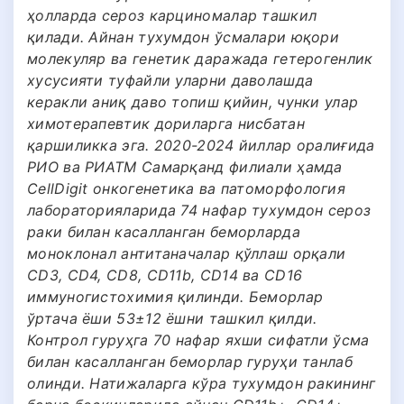
ҳолларда сероз карциномалар ташкил
қилади. Айнан тухумдон ўсмалари юқори
молекуляр ва генетик даражада гетерогенлик
хусусияти туфайли уларни даволашда
керакли аниқ даво топиш қийин, чунки улар
химотерапевтик дориларга нисбатан
қаршиликка эга. 2020-2024 йиллар оралиғида
РИО ва РИАТМ Самарқанд филиали ҳамда
CellDigit онкогенетика ва патоморфология
лабораторияларида 74 нафар тухумдон сероз
раки билан касалланган беморларда
моноклонал антитаначалар қўллаш орқали
CD3, CD4, CD8, CD11b, CD14 ва CD16
иммуногистохимия қилинди. Беморлар
ўртача ёши 53±12 ёшни ташкил қилди.
Контрол гуруҳга 70 нафар яхши сифатли ўсма
билан касалланган беморлар гуруҳи танлаб
олинди. Натижаларга кўра тухумдон ракининг