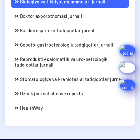
Biologiya va tibbiyot muammolari jurnali
Doktor axborotnomasi jurnali
Kardiorespirator tadqiqotlar jurnali
Gepato-gastroeterologik tadqiqotlar jurnali
Reproduktiv salomatlik va uro-nefrologik
tadqiqotlar jurnali
Stomatologiya va kraniofasial tadqiqotlar jurnali
Uzbek journal of case reports
HealthWay