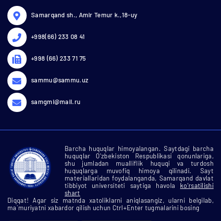
Samarqand sh., Amir Temur k.,18-uy
+998(66) 233 08 41
+998 (66) 233 71 75
sammu@sammu.uz
samgmi@mail.ru
Barcha huquqlar himoyalangan. Saytdagi barcha
huquqlar O'zbekiston Respublikasi qonunlariga,
shu jumladan mualliflik huquqi va turdosh
huquqlarga muvofiq himoya qilinadi. Sayt
materiallaridan foydalanganda, Samarqand davlat
tibbiyot universiteti saytiga havola
ko'rsatilishi
shart
Diqqat! Agar siz matnda xatoliklarni aniqlasangiz, ularni belgilab,
ma`muriyatni xabardor qilish uchun Ctrl+Enter tugmalarini bosing