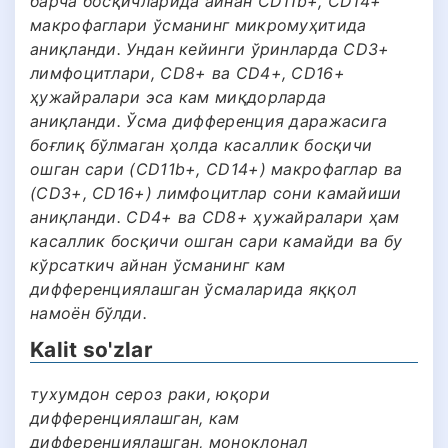
барча босқичларида айнан CD11b+, CD14+
макрофаглари ўсманинг микромуҳитида
аниқланди. Ундан кейинги ўринларда CD3+
лимфоцитлари, CD8+ ва CD4+, CD16+
ҳужайралари эса кам миқдорларда
аниқланди. Ўсма дифференция даражасига
боғлиқ бўлмаган ҳолда касаллик босқичи
ошган сари (CD11b+, CD14+) макрофаглар ва
(CD3+, CD16+) лимфоцитлар сони камайиши
аниқланди. CD4+ ва CD8+ ҳужайралари ҳам
касаллик босқичи ошган сари камайди ва бу
кўрсаткич айнан ўсманинг кам
дифференциялашган ўсмаларида яққол
намоён бўлди.
Kalit so'zlar
тухумдон сероз раки, юқори
дифференциялашган, кам
дифференциялашган, моноклонал