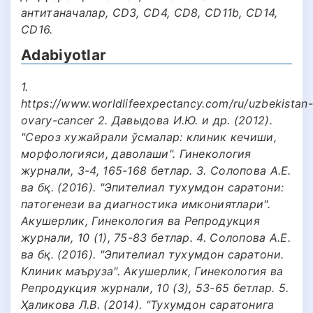
антитаначалар, CD3, CD4, CD8, CD11b, CD14,
CD16.
Adabiyotlar
1.
https://www.worldlifeexpectancy.com/ru/uzbekistan-
ovary-cancer 2. Давыдова И.Ю. и др. (2012).
"Сероз хужайрали ўсмалар: клиник кечиши,
морфологияси, даволаши". Гинекология
журнали, 3-4, 165-168 бетлар. 3. Солопова А.Е.
ва бқ. (2016). "Эпителиал тухумдон саратони:
патогенези ва диагностика имкониятлари".
Акушерлик, Гинекология ва Репродукция
журнали, 10 (1), 75-83 бетлар. 4. Солопова А.Е.
ва бқ. (2016). "Эпителиал тухумдон саратони.
Клиник маъруза". Акушерлик, Гинекология ва
Репродукция журнали, 10 (3), 53-65 бетлар. 5.
Ҳаликова Л.В. (2014). "Тухумдон саратонига