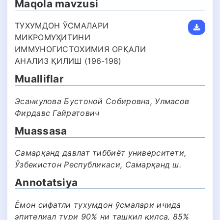
Maqola mavzusi
ТУХУМДОН ЎСМАЛАРИ
МИКРОМУҲИТИНИ
ИММУНОГИСТОХИМИЯ ОРҚАЛИ
АНАЛИЗ ҚИЛИШ (196-198)
Mualliflar
Эсанкулова Бустоной Собировна, Улмасов
Фирдавс Гайратович
Muassasa
Самарқанд давлат тиббиëт университети,
Ўзбекистон Республикаси, Самарқанд ш.
Annotatsiya
Ёмон сифатли тухумдон ўсмалари ичида
эпителиал тури 90% ни ташкил қилса, 85%