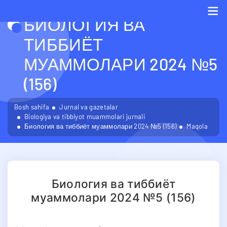
БИОЛОГИЯ ВА
Me
ТИББИЁТ
МУАММОЛАРИ 2024 №5
(156)
Bosh sahifa
Jurnal va gazetalar
Biologiya va tibbiyot muammolari jurnali
Биология ва тиббиёт муаммолари 2024 №5 (156)
Maqola
Биология ва тиббиёт
муаммолари 2024 №5 (156)