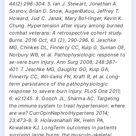
44(2):298-304. 5. Ian J. Stewart, Jonathan A.
Sosnov, Brian D. Snow, AugenBatou, Jeffrey T.
Howard, Jud C. Janak, Mary Bol-linger, Kevin K.
Chung. Hypertension after injury among burned
combat veterans: A retrospective cohort study.
Burns. 2016 Oct; 43 (2), 290-296. 6. Jeschke
MG, Chinkes DL, Finnerty CC, Kulp G, Suman OE,
Norbury WB, et al. Pathophysiologic response to
se-vere burn injury. Ann Surg 2008; 248:387–
401. 7. Jeschke MG, Gauglitz GG, Kulp GA,
Finnerty CC, Wil-liams FN, Kraft R, et al. Long-
term persistance of the pathophysiologic
response to severe burn injury. PLoS One 2011;
6: e21245. 8. Gooch JL, Sharma AC. Targeting
the immune system to treat hypertension: where
are we? CurrOpinNephrolHypertens 2014;
23:473–9. 9. Holavanahalli RK, Helm PA,
Kowalske KJ. LongTerm outcomes in patients
surviving large burns: the musculo-skeletal