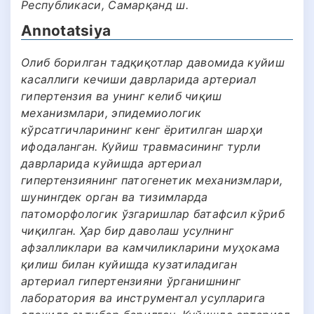
Республикаси, Самарқанд ш.
Annotatsiya
Олиб борилган тадқиқотлар давомида куйиш
касаллиги кечиши даврларида артериал
гипертензия ва унинг келиб чиқиш
механизмлари, эпидемиологик
кўрсатгичларининг кенг ёритилган шарҳи
ифодаланган. Куйиш травмасининг турли
даврларида куйишда артериал
гипертензиянинг патогенетик механизмлари,
шунингдек орган ва тизимларда
патоморфологик ўзгаришлар батафсил кўриб
чиқилган. Ҳар бир даволаш усулнинг
афзалликлари ва камчиликларини муҳокама
қилиш билан куйишда кузатиладиган
артериал гипертензияни ўрганишнинг
лаборатория ва инструментал усулларига