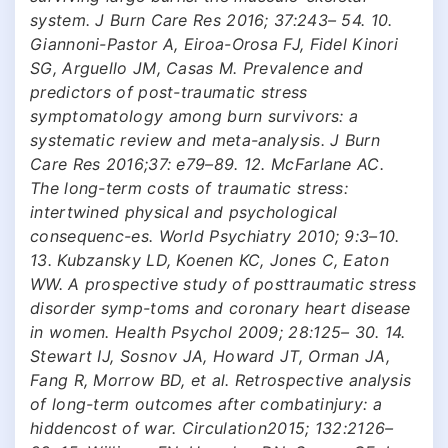
system. J Burn Care Res 2016; 37:243– 54. 10.
Giannoni-Pastor A, Eiroa-Orosa FJ, Fidel Kinori
SG, Arguello JM, Casas M. Prevalence and
predictors of post-traumatic stress
symptomatology among burn survivors: a
systematic review and meta-analysis. J Burn
Care Res 2016;37: e79–89. 12. McFarlane AC.
The long-term costs of traumatic stress:
intertwined physical and psychological
consequenc-es. World Psychiatry 2010; 9:3–10.
13. Kubzansky LD, Koenen KC, Jones C, Eaton
WW. A prospective study of posttraumatic stress
disorder symp-toms and coronary heart disease
in women. Health Psychol 2009; 28:125– 30. 14.
Stewart IJ, Sosnov JA, Howard JT, Orman JA,
Fang R, Morrow BD, et al. Retrospective analysis
of long-term outcomes after combatinjury: a
hiddencost of war. Circulation2015; 132:2126–