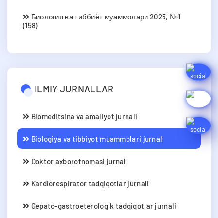
Биология ва тиббиёт муаммолари 2025, №1
(158)
ILMIY JURNALLAR
Biomeditsina va amaliyot jurnali
Biologiya va tibbiyot muammolari jurnali
Doktor axborotnomasi jurnali
Kardiorespirator tadqiqotlar jurnali
Gepato-gastroeterologik tadqiqotlar jurnali