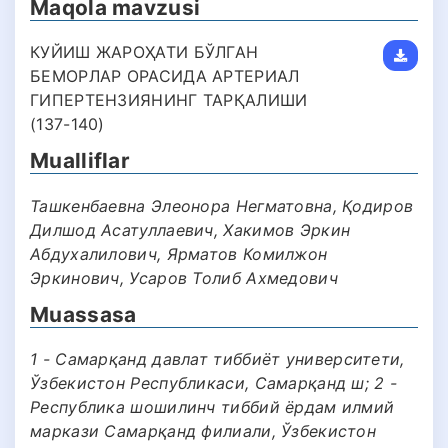
Maqola mavzusi
КУЙИШ ЖАРОҲАТИ БЎЛГАН
БЕМОРЛАР ОРАСИДА АРТЕРИАЛ
ГИПЕРТЕНЗИЯНИНГ ТАРҚАЛИШИ
(137-140)
Mualliflar
Ташкенбаевна Элеонора Негматовна, Қодиров
Дилшод Асатуллаевич, Хакимов Эркин
Абдухалилович, Ярматов Комилжон
Эркинович, Усаров Толиб Ахмедович
Muassasa
1 - Самарқанд давлат тиббиëт университети,
Ўзбекистон Республикаси, Самарқанд ш; 2 -
Республика шошилинч тиббий ёрдам илмий
маркази Самарқанд филиали, Ўзбекистон