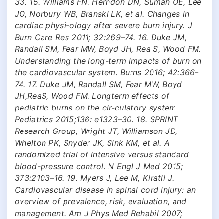
33. 15. Williams FN, Herndon DN, Suman OE, Lee
JO, Norbury WB, Branski LK, et al. Changes in
cardiac physi-ology after severe burn injury. J
Burn Care Res 2011; 32:269–74. 16. Duke JM,
Randall SM, Fear MW, Boyd JH, Rea S, Wood FM.
Understanding the long-term impacts of burn on
the cardiovascular system. Burns 2016; 42:366–
74. 17. Duke JM, Randall SM, Fear MW, Boyd
JH,ReaS, Wood FM. Longterm effects of
pediatric burns on the cir-culatory system.
Pediatrics 2015;136: e1323–30. 18. SPRINT
Research Group, Wright JT, Williamson JD,
Whelton PK, Snyder JK, Sink KM, et al. A
randomized trial of intensive versus standard
blood-pressure control. N Engl J Med 2015;
373:2103–16. 19. Myers J, Lee M, Kiratli J.
Cardiovascular disease in spinal cord injury: an
overview of prevalence, risk, evaluation, and
management. Am J Phys Med Rehabil 2007;