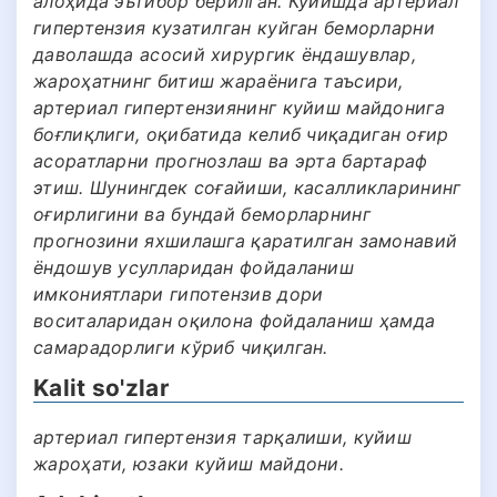
алоҳида эътибор берилган. Куйишда артериал
гипертензия кузатилган куйган беморларни
даволашда асосий хирургик ёндашувлар,
жароҳатнинг битиш жараёнига таъсири,
артериал гипертензиянинг куйиш майдонига
боғлиқлиги, оқибатида келиб чиқадиган оғир
асоратларни прогнозлаш ва эрта бартараф
этиш. Шунингдек соғайиши, касалликларининг
оғирлигини ва бундай беморларнинг
прогнозини яхшилашга қаратилган замонавий
ёндошув усулларидан фойдаланиш
имкониятлари гипотензив дори
воситаларидан оқилона фойдаланиш ҳамда
самарадорлиги кўриб чиқилган.
Kalit so'zlar
артериал гипертензия тарқалиши, куйиш
жароҳати, юзаки куйиш майдони.