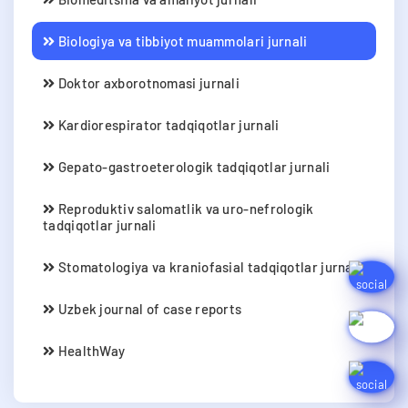
Biologiya va tibbiyot muammolari jurnali
Doktor axborotnomasi jurnali
Kardiorespirator tadqiqotlar jurnali
Gepato-gastroeterologik tadqiqotlar jurnali
Reproduktiv salomatlik va uro-nefrologik
tadqiqotlar jurnali
Stomatologiya va kraniofasial tadqiqotlar jurnali
Uzbek journal of case reports
HealthWay