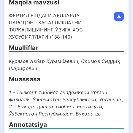
Maqola mavzusi
ФЕРТИЛ ЁШДАГИ АЁЛЛАРДА
ПАРОДОНТ КАСАЛЛИКЛАРНИ
ТАРҚАЛИШИНИНГ ЎЗИГА ХОС
ХУСУСИЯТЛАРИ (138-140)
Mualliflar
Курязов Акбар Курамбаевич, Олимов Сиддиқ
Шарифович
Muassasa
1 - Тошкент тиббиёт академияси Урганч
филиали, Ўзбекистон Республикаси, Урганч ш.;
2 – Бухоро давлат тиббиёт институти,
Ўзбекистон Республикаси, Бухоро ш.
Annotatsiya