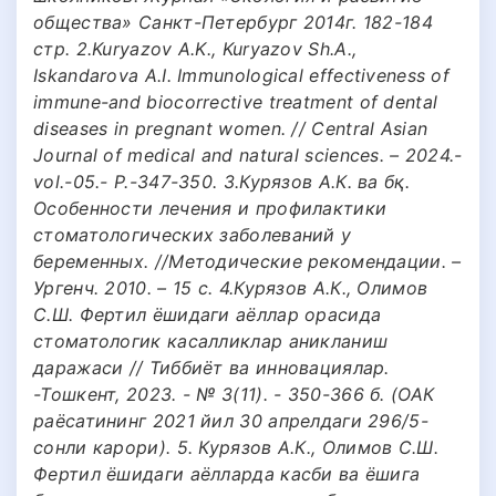
общества» Санкт-Петербург 2014г. 182-184
стр. 2.Kuryazov A.K., Kuryazov Sh.A.,
Iskandarova A.I. Immunological effectiveness of
immune-and biocorrective treatment of dental
diseases in pregnant women. // Central Asian
Journal of medical and natural sciences. – 2024.-
vol.-05.- P.-347-350. 3.Курязов А.К. ва бқ.
Особенности лечения и профилактики
стоматологических заболеваний у
беременных. //Методические рекомендации. –
Ургенч. 2010. – 15 с. 4.Курязов А.К., Олимов
С.Ш. Фертил ёшидаги аёллар орасида
стоматологик касалликлар аникланиш
даражаси // Тиббиёт ва инновациялар.
-Тошкент, 2023. - № 3(11). - 350-366 б. (ОАК
раёсатининг 2021 йил 30 апрелдаги 296/5-
сонли карори). 5. Курязов А.К., Олимов С.Ш.
Фертил ёшидаги аёлларда касби ва ёшига