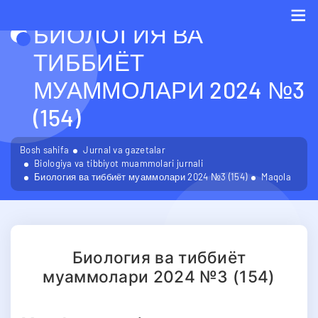
БИОЛОГИЯ ВА
Me
ТИББИЁТ
МУАММОЛАРИ 2024 №3
(154)
Bosh sahifa
Jurnal va gazetalar
Biologiya va tibbiyot muammolari jurnali
Биология ва тиббиёт муаммолари 2024 №3 (154)
Maqola
Биология ва тиббиёт
муаммолари 2024 №3 (154)