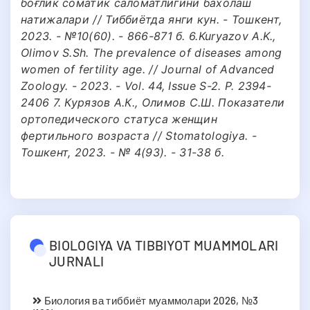
боғлик соматик саломатлигини бахолаш
натижалари // Тиббиётда янги кун. - Тошкент,
2023. - №10(60). - 866-871 б. 6.Kuryazov A.K.,
Olimov S.Sh. The prevalence of diseases among
women of fertility age. // Journal of Advanced
Zoology. - 2023. - Vol. 44, Issue S-2. P. 2394-
2406 7. Курязов А.К., Олимов С.Ш. Показатели
ортопедического статуса женщин
фертильного возраста // Stomatologiya. -
Тошкент, 2023. - № 4(93). - 31-38 б.
BIOLOGIYA VA TIBBIYOT MUAMMOLARI
JURNALI
Биология ва тиббиёт муаммолари 2026, №3