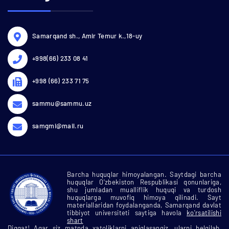
Samarqand sh., Amir Temur k.,18-uy
+998(66) 233 08 41
+998 (66) 233 71 75
sammu@sammu.uz
samgmi@mail.ru
Barcha huquqlar himoyalangan. Saytdagi barcha
huquqlar O'zbekiston Respublikasi qonunlariga,
shu jumladan mualliflik huquqi va turdosh
huquqlarga muvofiq himoya qilinadi. Sayt
materiallaridan foydalanganda, Samarqand davlat
tibbiyot universiteti saytiga havola
ko'rsatilishi
shart
Diqqat! Agar siz matnda xatoliklarni aniqlasangiz, ularni belgilab,