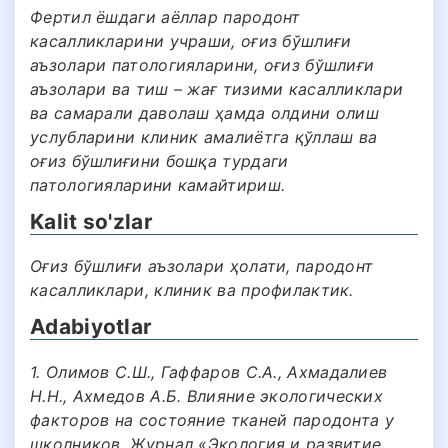
Фертил ёшдаги аёллар пародонт
касалликларини учраши, оғиз бўшлиғи
аъзолари патологияларини, оғиз бўшлиғи
аъзолари ва тиш – жағ тизими касалликлари
ва самарали даволаш ҳамда олдини олиш
услубларини клиник амалиётга қўллаш ва
оғиз бўшлиғини бошқа турдаги
патологияларини камайтириш.
Kalit so'zlar
Оғиз бўшлиғи аъзолари ҳолати, пародонт
касалликлари, клиник ва профилактик.
Adabiyotlar
1. Олимов С.Ш., Гаффаров С.А., Ахмадалиев
Н.Н., Ахмедов А.Б. Влияние экологических
факторов на состояние тканей пародонта у
школников. Журнал «Экология и развитие