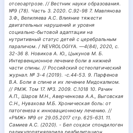
отсеоартрозе. // Вестник науки образования.
№9 (78). Часть 3. 2020. С.92-98 7. Мавлянова
З.Ф., Велиляева А.С. Влияние тяжести
двигательных нарушений и уровня
социально-бытовой адаптации на
нутритивный статус детей с церебральным
параличом. / NEVROLOGIYA. —4(84), 2020, с.
32-36 8. Новиков А. Ю., Цыкунов М. Б.
Интервенционное лечение боли в нижней
части спины. // Российский остеопатический
журнал. № 3-4 (2019). -с.44-53. 9. Парфенов
В.А. Боли в спине и их лечение Мидокалмом.
// РМЖ. Том 17. №3. 2009. С.1018 10. Рачин
А.П., Шаров М.Н., Аверченкова А.А., Выговская
С.Н., Нувахова М.Б. Хроническая боль: от
патогенеза к инновационному лечению. //
«РМЖ» №9 от 29.05.2017 стр. 625-631. 11.
Самиев А.С. (2020). - Бел соҳаси спондилоген
радикулопатияларида реабилитацион