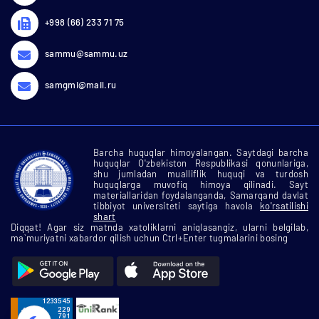
+998 (66) 233 71 75
sammu@sammu.uz
samgmi@mail.ru
Barcha huquqlar himoyalangan. Saytdagi barcha
huquqlar O'zbekiston Respublikasi qonunlariga,
shu jumladan mualliflik huquqi va turdosh
huquqlarga muvofiq himoya qilinadi. Sayt
materiallaridan foydalanganda, Samarqand davlat
tibbiyot universiteti saytiga havola
ko'rsatilishi
shart
Diqqat! Agar siz matnda xatoliklarni aniqlasangiz, ularni belgilab,
ma`muriyatni xabardor qilish uchun Ctrl+Enter tugmalarini bosing