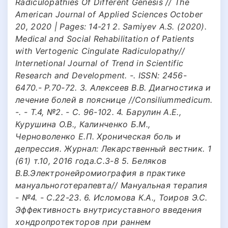
Radiculopathies Of Different Genesis // The
American Journal of Applied Sciences October
20, 2020 | Pages: 14-21 2. Samiyev A.S. (2020).
Mediсal and Social Rehabilitation of Patients
with Vertogenic Cingulate Radiculopathy//
Internetional Journal of Trend in Scientific
Research and Development. -. ISSN: 2456-
6470.- P.70-72. 3. Алексеев В.В. Диагностика и
лечение болей в пояснице //Consiliummedicum.
-. - Т.4, №2. - С. 96-102. 4. Барулин А.Е.,
Курушина О.В., Калинченко Б.М.,
Черноволенко Е.П. Хроническая боль и
депрессия. Журнал: Лекарственный вестник. 1
(61) т.10, 2016 года.С.3-8 5. Беляков
В.В.Электронейромиография в практике
мануальноготерапевта// Мануальная терапия
- №4. - С.22-23. 6. Исломова К.А., Тоиров Э.С.
Эффективность внутрисуставного введения
хондропротекторов при раннем