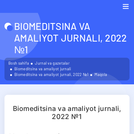
Me
BIOMEDITSINA VA
AMALIYOT JURNALI, 2022
№1
Bosh sahifa
Jurnal va gazetalar
Biomeditsina va amaliyot jurnali
Biomeditsina va amaliyot jurnali, 2022 №1
Maqola
Biomeditsina va amaliyot jurnali,
2022 №1