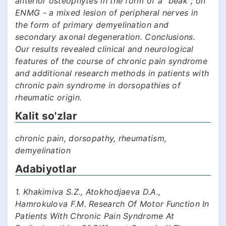
anterior osteophytes in the form of a "beak"; on
ENMG - a mixed lesion of peripheral nerves in
the form of primary demyelination and
secondary axonal degeneration. Conclusions.
Our results revealed clinical and neurological
features of the course of chronic pain syndrome
and additional research methods in patients with
chronic pain syndrome in dorsopathies of
rheumatic origin.
Kalit so'zlar
chronic pain, dorsopathy, rheumatism,
demyelination
Adabiyotlar
1. Khakimiva S.Z., Atokhodjaeva D.A.,
Hamrokulova F.M. Research Of Motor Function In
Patients With Chronic Pain Syndrome At