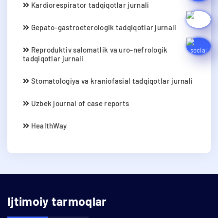
Kardiorespirator tadqiqotlar jurnali
Gepato-gastroeterologik tadqiqotlar jurnali
Reproduktiv salomatlik va uro-nefrologik
tadqiqotlar jurnali
Stomatologiya va kraniofasial tadqiqotlar jurnali
Uzbek journal of case reports
HealthWay
Ijtimoiy tarmoqlar