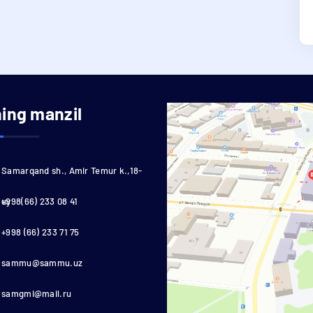
ning manzil
Samarqand sh., Amir Temur k.,18-
uy
+998(66) 233 08 41
+998 (66) 233 71 75
sammu@sammu.uz
samgmi@mail.ru