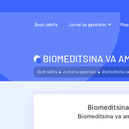
Bosh sahifa
Jurnal va gazetalar
Maqo
BIOMEDITSINA VA A
Bosh sahifa
Jurnal va gazetalar
Biomeditsina va
Biomeditsina
Biomeditsina va am