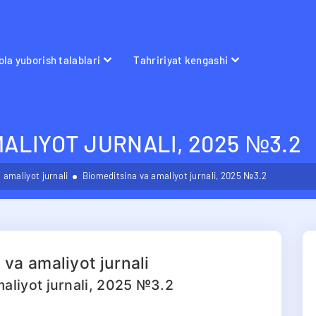
la yuborish talablari
Tahririyat kengashi
MALIYOT JURNALI, 2025 №3.2
 amaliyot jurnali
Biomeditsina va amaliyot jurnali, 2025 №3.2
 va amaliyot jurnali
aliyot jurnali, 2025 №3.2