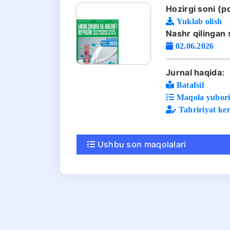
Hozirgi soni (pd
Yuklab olish
Nashr qilingan 
02.06.2026
Jurnal haqida:
Batafsil
Maqola yuboris
Tahririyat ke
Ushbu son maqolalari