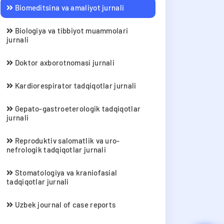
Biomeditsina va amaliyot jurnali
Biologiya va tibbiyot muammolari
jurnali
Doktor axborotnomasi jurnali
Kardiorespirator tadqiqotlar jurnali
Gepato-gastroeterologik tadqiqotlar
jurnali
Reproduktiv salomatlik va uro-
nefrologik tadqiqotlar jurnali
Stomatologiya va kraniofasial
tadqiqotlar jurnali
Uzbek journal of case reports