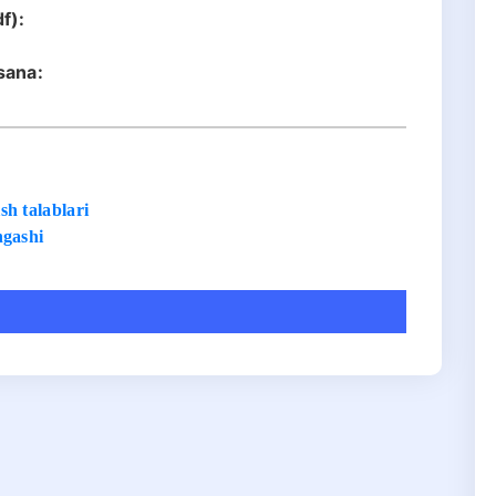
f):
sana:
h talablari
ngashi