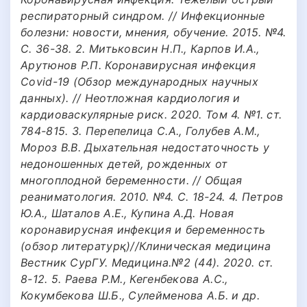
респираторный синдром. // Инфекционные
болезни: новости, мнения, обучение. 2015. №4.
С. 36-38. 2. Митьковсин Н.П., Карпов И.А.,
Арутюнов Р.П. Коронавирусная инфекция
Covid-19 (Обзор международных научных
данных). // Неотложная кардиология и
кардиоваскулярные риск. 2020. Том 4. №1. ст.
784-815. 3. Перепелица С.А., Голубев А.М.,
Мороз В.В. Дыхательная недостаточность у
недоношенных детей, рожденных от
многоплодной беременности. // Общая
реаниматология. 2010. №4. С. 18-24. 4. Петров
Ю.А., Шаталов А.Е., Купина А.Д. Новая
коронавирусная инфекция и беременность
(обзор литературқ)//Клиническая медицина
Вестник СурГУ. Медицина.№2 (44). 2020. ст.
8-12. 5. Раева Р.М., Кегенбекова А.С.,
Кокумбекова Ш.Б., Сулейменова А.Б. и др.