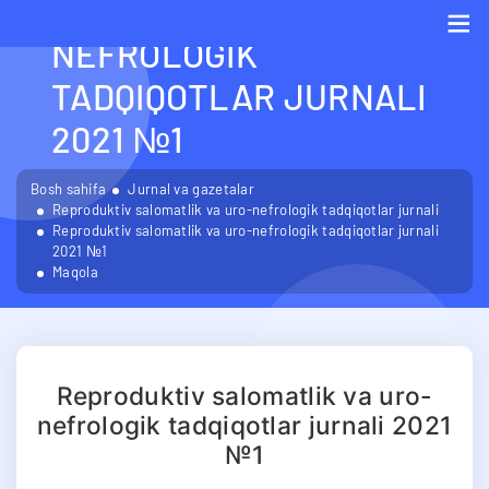
SALOMATLIK VA URO-
NEFROLOGIK
Me
TADQIQOTLAR JURNALI
2021 №1
Bosh sahifa
Jurnal va gazetalar
Reproduktiv salomatlik va uro-nefrologik tadqiqotlar jurnali
Reproduktiv salomatlik va uro-nefrologik tadqiqotlar jurnali
2021 №1
Maqola
Reproduktiv salomatlik va uro-
nefrologik tadqiqotlar jurnali 2021
№1