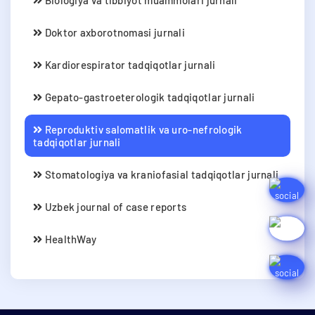
Doktor axborotnomasi jurnali
Kardiorespirator tadqiqotlar jurnali
Gepato-gastroeterologik tadqiqotlar jurnali
Reproduktiv salomatlik va uro-nefrologik
tadqiqotlar jurnali
Stomatologiya va kraniofasial tadqiqotlar jurnali
Uzbek journal of case reports
HealthWay