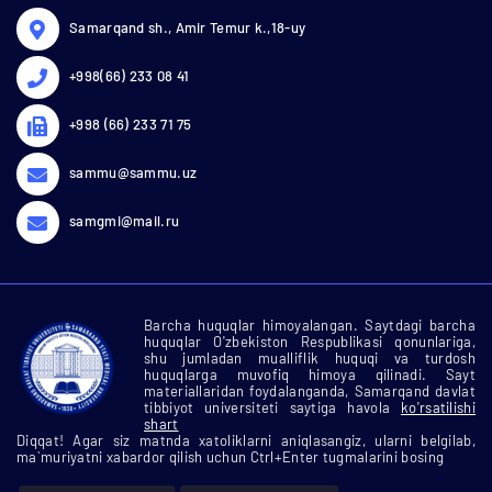
Samarqand sh., Amir Temur k.,18-uy
+998(66) 233 08 41
+998 (66) 233 71 75
sammu@sammu.uz
samgmi@mail.ru
Barcha huquqlar himoyalangan. Saytdagi barcha
huquqlar O'zbekiston Respublikasi qonunlariga,
shu jumladan mualliflik huquqi va turdosh
huquqlarga muvofiq himoya qilinadi. Sayt
materiallaridan foydalanganda, Samarqand davlat
tibbiyot universiteti saytiga havola
ko'rsatilishi
shart
Diqqat! Agar siz matnda xatoliklarni aniqlasangiz, ularni belgilab,
ma`muriyatni xabardor qilish uchun Ctrl+Enter tugmalarini bosing