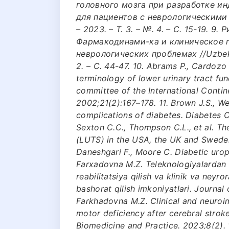
головного мозга при разработке и
для пациентов с неврологическими п
– 2023. – Т. 3. – №. 4. – С. 15-19. 9.
Фармакодинами-ка и клиническое 
неврологических проблемах //Uzbek jo
2. – С. 44-47. 10. Abrams P., Cardozo L
terminology of lower urinary tract fu
committee of the International Conti
2002;21(2):167–178. 11. Brown J.S., Wes
complications of diabetes. Diabetes C
Sexton C.C., Thompson C.L., et al. Th
(LUTS) in the USA, the UK and Sweden
Daneshgari F., Moore C. Diabetic uro
Farxadovna M.Z. Teleknologiyalardan f
reabilitatsiya qilish va klinik va neyro
bashorat qilish imkoniyatlari. Journal
Farkhadovna M.Z. Clinical and neuroim
motor deficiency after cerebral stroke
Biomedicine and Practice. 2023;8(2). 16