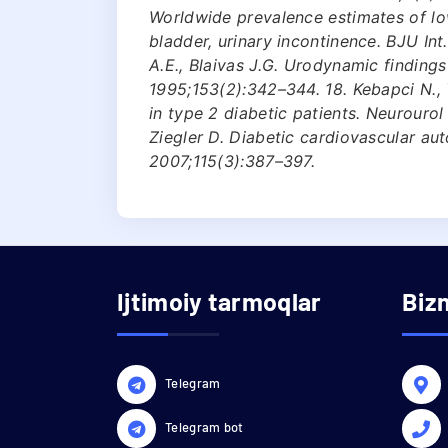
Worldwide prevalence estimates of lo
bladder, urinary incontinence. BJU Int.
A.E., Blaivas J.G. Urodynamic findings
1995;153(2):342–344. 18. Kebapci N., Y
in type 2 diabetic patients. Neurourol
Ziegler D. Diabetic cardiovascular au
2007;115(3):387–397.
Ijtimoiy tarmoqlar
Biz
Telegram
Telegram bot