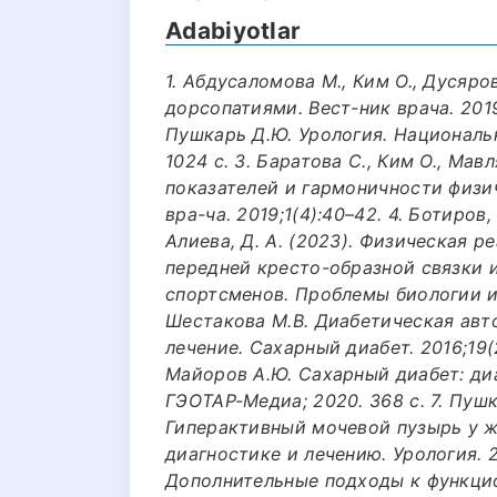
Adabiyotlar
1. Абдусаломова М., Ким О., Дусяро
дорсопатиями. Вест-ник врача. 2019;
Пушкарь Д.Ю. Урология. Национальн
1024 с. 3. Баратова С., Ким О., Ма
показателей и гармоничности физи
вра-ча. 2019;1(4):40–42. 4. Ботиров, 
Алиева, Д. А. (2023). Физическая 
передней кресто-образной связки и
спортсменов. Проблемы биологии и ме
Шестакова М.В. Диабетическая авто
лечение. Сахарный диабет. 2016;19(2
Майоров А.Ю. Сахарный диабет: диа
ГЭОТАР-Медиа; 2020. 368 с. 7. Пушк
Гиперактивный мочевой пузырь у 
диагностике и лечению. Урология. 20
Дополнительные подходы к функци