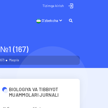
Tizimga kirish
O'zbekcha
1 (167)
67)
Maqola
BIOLOGIYA VA TIBBIYOT
MUAMMOLARI JURNALI