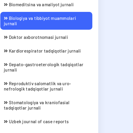
Biomeditsina va amaliyot jurnali
Biologiya va tibbiyot muammolari
jurnali
Doktor axborotnomasi jurnali
Kardiorespirator tadqiqotlar jurnali
Gepato-gastroeterologik tadqiqotlar
jurnali
Reproduktiv salomatlik va uro-
nefrologik tadqiqotlar jurnali
Stomatologiya va kraniofasial
tadqiqotlar jurnali
Uzbek journal of case reports