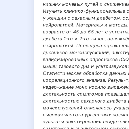
нижних мочевых путей и снижением
Изучить клинико-функциональные о
у женщин с сахарным диабетом, о
нейропатией. Материалы и методы.
возрасте от 45 до 65 лет с ургент
диабета 1-го и 2-го типов, осложн
нейропатией. Проведена оценка кл
дневников мочеиспусканий, анкети
валидизированных опросников ICIQ
мышц тазового дна и ультразвуков
Статистическая обработка данных 
корреляционного анализа. Резуль-т
недер-жание мочи носило выраженн
длительность симптомов превышала
длительностью сахарного диабета (
мочеиспусканий отмечалось учаще
высокая частота ургент-ных позыво
зультаты анкетирования свидетель
симптомов и значительном снижен