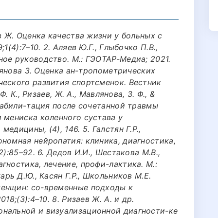
в Ж. Оценка качества жизни у больных с
1(4):7–10. 2. Аляев Ю.Г., Глыбочко П.В.,
ое руководство. М.: ГЭОТАР-Медиа; 2021.
влянова З. Оценка ан-тропометрических
ческого развития спортсменок. Вестник
Ф. К., Ризаев, Ж. А., Мавлянова, З. Ф., &
реабили-тация после сочетанной травмы
 мениска коленного сустава у
дицины, (4), 146. 5. Галстян Г.Р.,
номная нейропатия: клиника, диагностика,
):85–92. 6. Дедов И.И., Шестакова М.В.,
гностика, лечение, профи-лактика. М.:
арь Д.Ю., Касян Г.Р., Школьников М.Е.
женщин: со-временные подходы к
18;(3):4–10. 8. Ризаев Ж. А. и др.
ональной и визуализационной диагности-ке