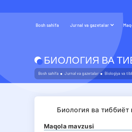
Bosh sahifa
Jurnal va gazetalar
Maqo
БИОЛОГИЯ ВА ТИБ
Bosh sahifa
Jurnal va gazetalar
Biologiya va ti
Биология ва тиббиёт
Maqola mavzusi