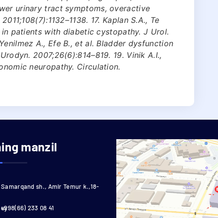
wer urinary tract symptoms, overactive
 2011;108(7):1132–1138. 17. Kaplan S.A., Te
 in patients with diabetic cystopathy. J Urol.
enilmez A., Efe B., et al. Bladder dysfunction
 Urodyn. 2007;26(6):814–819. 19. Vinik A.I.,
tonomic neuropathy. Circulation.
ning manzil
Samarqand sh., Amir Temur k.,18-
uy
+998(66) 233 08 41