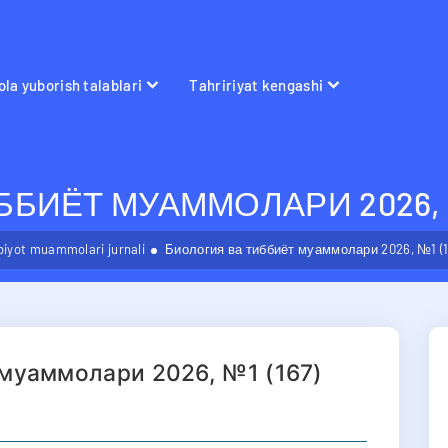
la yuborish talablari
Tahririyat kengashi
БИЁТ МУАММОЛАРИ 2026, №
bbiyot muammolari jurnali
Биология ва тиббиёт муаммолари 2026, №1 (1
 муаммолари 2026, №1 (167)