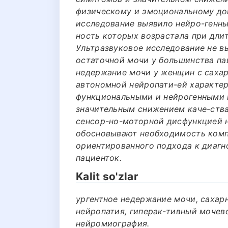
физическому и эмоциональному до
исследование выявило нейро-генны
ность которых возрастала при дли
Ультразвуковое исследование не в
остаточной мочи у большинства па
недержание мочи у женщин с саха
автономной нейропати-ей характе
функциональными и нейрогенными 
значительным снижением каче-ств
сенсор-но-моторной дисфункцией 
обосновывают необходимость комп
ориентированного подхода к диагн
пациенток.
Kalit so'zlar
ургентное недержание мочи, сахар
нейропатия, гиперак-тивный мочево
нейромиография.