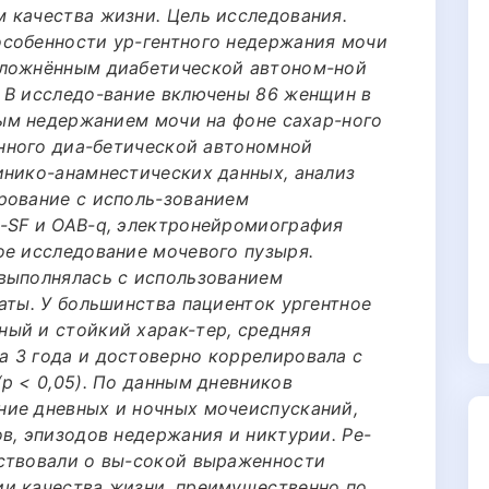
 качества жизни. Цель исследования.
собенности ур-гентного недержания мочи
сложнённым диабетической автоном-ной
 В исследо-вание включены 86 женщин в
ным недержанием мочи на фоне сахар-ного
ённого диа-бетической автономной
инико-анамнестических данных, анализ
рование с исполь-зованием
-SF и OAB-q, электронейромиография
ое исследование мочевого пузыря.
выполнялась с использованием
аты. У большинства пациенток ургентное
ый и стойкий харак-тер, средняя
 3 года и достоверно коррелировала с
p < 0,05). По данным дневников
ние дневных и ночных мочеиспусканий,
в, эпизодов недержания и никтурии. Ре-
ствовали о вы-сокой выраженности
ии качества жизни, преимущественно по