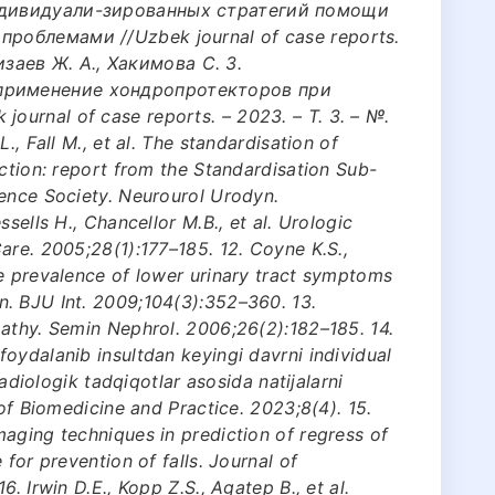
ндивидуали-зированных стратегий помощи
роблемами //Uzbek journal of case reports.
 Ризаев Ж. А., Хакимова С. З.
применение хондропротекторов при
urnal of case reports. – 2023. – Т. 3. – №.
., Fall M., et al. The standardisation of
nction: report from the Standardisation Sub-
nence Society. Neurourol Urodyn.
sells H., Chancellor M.B., et al. Urologic
are. 2005;28(1):177–185. 12. Coyne K.S.,
e prevalence of lower urinary tract symptoms
. BJU Int. 2009;104(3):352–360. 13.
pathy. Semin Nephrol. 2006;26(2):182–185. 14.
oydalanib insultdan keyingi davrni individual
radiologik tadqiqotlar asosida natijalarni
 of Biomedicine and Practice. 2023;8(4). 15.
aging techniques in prediction of regress of
 for prevention of falls. Journal of
. Irwin D.E., Kopp Z.S., Agatep B., et al.