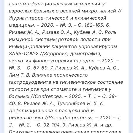
анатомо-функциональных изменений у
взрослых больных с верхней микрогнатией //
Журнал теоре-тической и клинической
медицины. – 2020. – №. 3. – С. 162-165. 6.
Ризаев Ж. А., Ризаев Э. А., Кубаев А. С. Роль
иммунной системы ротовой полости при
инфици-ровании пациентов коронавирусом
SARS-COV-2 //Здоровье, демография,
экология финно-угорских народов. – 2020. –
№. 3. – С. 67-69. 7. Ризаев Ж. А., Кубаев А. С.,
Лим Т. В. Влияние хронического
гастродуоденита на гигиеническое состояние
полости рта при стоматите и гингивите у
больных //Confrencea. – 2025. – Т. 1. – С. 39-
40. 8. Ризаев Ж. А., Туксонбоев Н. Х. У.
Деформация носа с расщелиной и
ринопластика //Scientific progress. – 2021. – Т.
2. – №. 2. – С. 92-104. 9. Ризаев Ж. А. и др.
Психоэмоционалное пове-дение подросков в