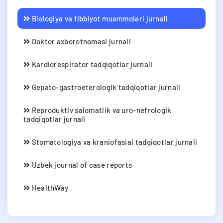
Biologiya va tibbiyot muammolari jurnali
Doktor axborotnomasi jurnali
Kardiorespirator tadqiqotlar jurnali
Gepato-gastroeterologik tadqiqotlar jurnali
Reproduktiv salomatlik va uro-nefrologik
tadqiqotlar jurnali
Stomatologiya va kraniofasial tadqiqotlar jurnali
Uzbek journal of case reports
HealthWay