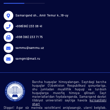
Samarqand sh., Amir Temur k.,18-uy
+998(66) 233 08 41
+998 (66) 233 71 75
sammu@sammu.uz
samgmi@mail.ru
Barcha huquqlar himoyalangan. Saytdagi barcha
huquqlar O'zbekiston Respublikasi qonunlariga,
shu jumladan mualliflik huquqi va turdosh
huquqlarga muvofiq himoya qilinadi. Sayt
materiallaridan foydalanganda, Samarqand davlat
tibbiyot universiteti saytiga havola
ko'rsatilishi
shart
Diqqat! Agar siz matnda xatoliklarni aniqlasangiz, ularni belgilab,