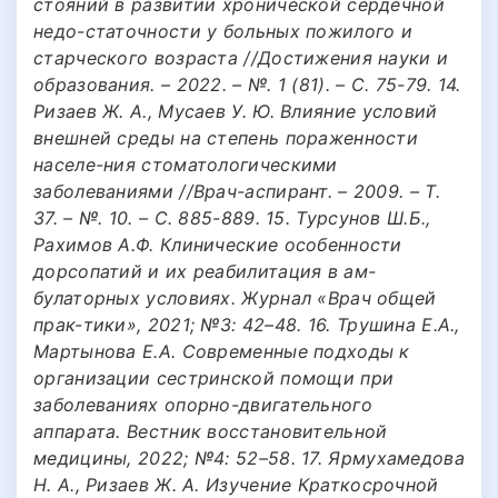
стояний в развитии хронической сердечной
недо-статочности у больных пожилого и
старческого возраста //Достижения науки и
образования. – 2022. – №. 1 (81). – С. 75-79. 14.
Ризаев Ж. А., Мусаев У. Ю. Влияние условий
внешней среды на степень пораженности
населе-ния стоматологическими
заболеваниями //Врач-аспирант. – 2009. – Т.
37. – №. 10. – С. 885-889. 15. Турсунов Ш.Б.,
Рахимов А.Ф. Клинические особенности
дорсопатий и их реабилитация в ам-
булаторных условиях. Журнал «Врач общей
прак-тики», 2021; №3: 42–48. 16. Трушина Е.А.,
Мартынова Е.А. Современные подходы к
организации сестринской помощи при
заболеваниях опорно-двигательного
аппарата. Вестник восстановительной
медицины, 2022; №4: 52–58. 17. Ярмухамедова
Н. А., Ризаев Ж. А. Изучение Краткосрочной