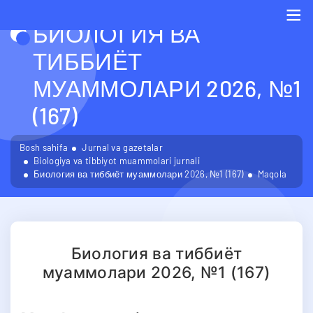
БИОЛОГИЯ ВА
Me
ТИББИЁТ
МУАММОЛАРИ 2026, №1
(167)
Bosh sahifa
Jurnal va gazetalar
Biologiya va tibbiyot muammolari jurnali
Биология ва тиббиёт муаммолари 2026, №1 (167)
Maqola
Биология ва тиббиёт
муаммолари 2026, №1 (167)