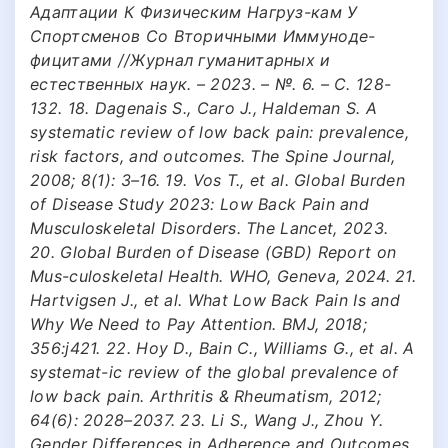
Адаптации К Физическим Нагруз-кам У
Спортсменов Со Вторичными Иммуноде-
фицитами //Журнал гуманитарных и
естественных наук. – 2023. – №. 6. – С. 128-
132. 18. Dagenais S., Caro J., Haldeman S. A
systematic review of low back pain: prevalence,
risk factors, and outcomes. The Spine Journal,
2008; 8(1): 3–16. 19. Vos T., et al. Global Burden
of Disease Study 2023: Low Back Pain and
Musculoskeletal Disorders. The Lancet, 2023.
20. Global Burden of Disease (GBD) Report on
Mus-culoskeletal Health. WHO, Geneva, 2024. 21.
Hartvigsen J., et al. What Low Back Pain Is and
Why We Need to Pay Attention. BMJ, 2018;
356:j421. 22. Hoy D., Bain C., Williams G., et al. A
systemat-ic review of the global prevalence of
low back pain. Arthritis & Rheumatism, 2012;
64(6): 2028–2037. 23. Li S., Wang J., Zhou Y.
Gender Differences in Adherence and Outcomes