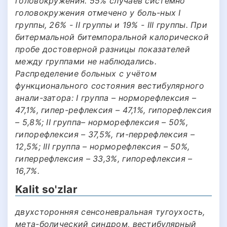
головокружения. 55% случаев системно
головокружения отмечено у боль-ных I
группы, 26% - II группы и 19% - III группы. При
битермальной битемпоральной калорической
пробе достоверной разницы показателей
между группами не наблюдались.
Распределение больных с учётом
функционального состояния вестибулярного
анали-затора: I группа – норморефлексия –
47,1%, гипер-рефлексия – 47,1%, гипорефлексия
– 5,8%; II группа– норморефлексия – 50%,
гипорефлексия – 37,5%, ги-перрефлексия –
12,5%; III группа – норморефлексия – 50%,
гиперрефлексия – 33,3%, гипорефлексия –
16,7%.
Kalit so'zlar
двухсторонняя сенсоневральная тугоухость,
мета-болический синдром, вестибулярный