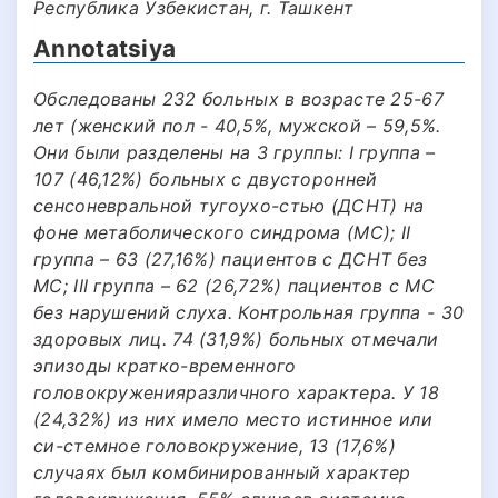
Республика Узбекистан, г. Ташкент
Annotatsiya
Обследованы 232 больных в возрасте 25-67
лет (женский пол - 40,5%, мужской – 59,5%.
Они были разделены на 3 группы: I группа –
107 (46,12%) больных с двусторонней
сенсоневральной тугоухо-стью (ДСНТ) на
фоне метаболического синдрома (МС); II
группа – 63 (27,16%) пациентов с ДСНТ без
МС; III группа – 62 (26,72%) пациентов с МС
без нарушений слуха. Контрольная группа - 30
здоровых лиц. 74 (31,9%) больных отмечали
эпизоды кратко-временного
головокруженияразличного характера. У 18
(24,32%) из них имело место истинное или
си-стемное головокружение, 13 (17,6%)
случаях был комбинированный характер