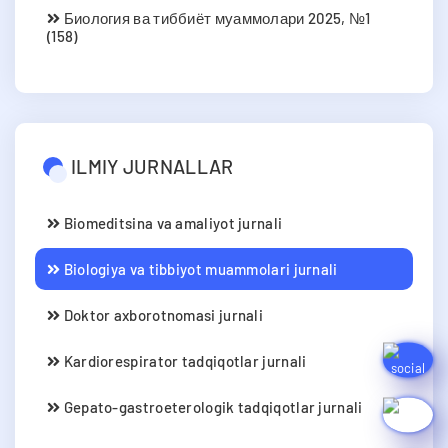
Биология ва тиббиёт муаммолари 2025, №1
(158)
ILMIY JURNALLAR
Biomeditsina va amaliyot jurnali
Biologiya va tibbiyot muammolari jurnali
Doktor axborotnomasi jurnali
Kardiorespirator tadqiqotlar jurnali
Gepato-gastroeterologik tadqiqotlar jurnali