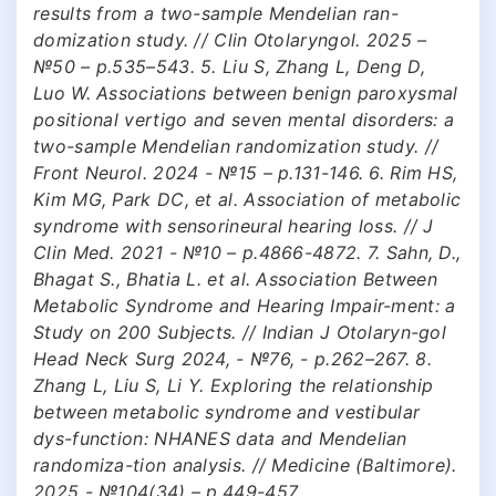
results from a two-sample Mendelian ran-
domization study. // Clin Otolaryngol. 2025 –
№50 – р.535–543. 5. Liu S, Zhang L, Deng D,
Luo W. Associations between benign paroxysmal
positional vertigo and seven mental disorders: a
two-sample Mendelian randomization study. //
Front Neurol. 2024 - №15 – р.131-146. 6. Rim HS,
Kim MG, Park DC, et al. Association of metabolic
syndrome with sensorineural hearing loss. // J
Clin Med. 2021 - №10 – р.4866-4872. 7. Sahn, D.,
Bhagat S., Bhatia L. et al. Association Between
Metabolic Syndrome and Hearing Impair-ment: a
Study on 200 Subjects. // Indian J Otolaryn-gol
Head Neck Surg 2024, - №76, - р.262–267. 8.
Zhang L, Liu S, Li Y. Exploring the relationship
between metabolic syndrome and vestibular
dys-function: NHANES data and Mendelian
randomiza-tion analysis. // Medicine (Baltimore).
2025 - №104(34) – р.449-457.