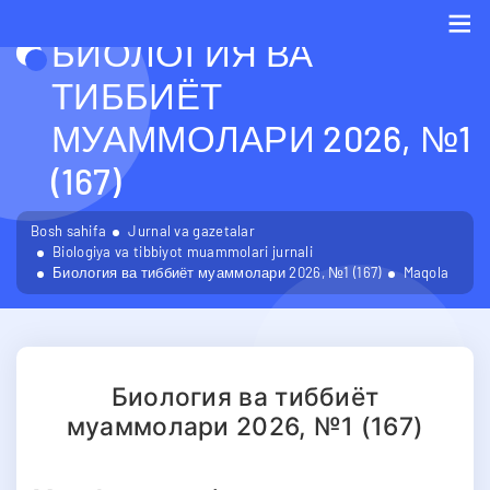
БИОЛОГИЯ ВА
Me
ТИББИЁТ
МУАММОЛАРИ 2026, №1
(167)
Bosh sahifa
Jurnal va gazetalar
Biologiya va tibbiyot muammolari jurnali
Биология ва тиббиёт муаммолари 2026, №1 (167)
Maqola
Биология ва тиббиёт
муаммолари 2026, №1 (167)