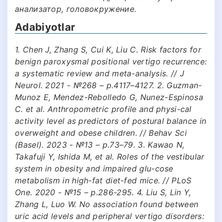
анализатор, головокружение.
Adabiyotlar
1. Chen J, Zhang S, Cui K, Liu C. Risk factors for
benign paroxysmal positional vertigo recurrence:
a systematic review and meta-analysis. // J
Neurol. 2021 - №268 – р.4117–4127. 2. Guzman-
Munoz E, Mendez-Rebolledo G, Nunez-Espinosa
C. et al. Anthropometric profile and physi-cal
activity level as predictors of postural balance in
overweight and obese children. // Behav Sci
(Basel). 2023 - №13 – р.73–79. 3. Kawao N,
Takafuji Y, Ishida M, et al. Roles of the vestibular
system in obesity and impaired glu-cose
metabolism in high-fat diet-fed mice. // PLoS
One. 2020 - №15 – р.286-295. 4. Liu S, Lin Y,
Zhang L, Luo W. No association found between
uric acid levels and peripheral vertigo disorders: