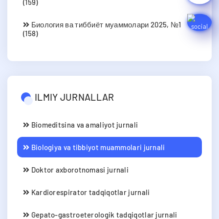
(159)
Биология ва тиббиёт муаммолари 2025, №1
(158)
ILMIY JURNALLAR
Biomeditsina va amaliyot jurnali
Biologiya va tibbiyot muammolari jurnali
Doktor axborotnomasi jurnali
Kardiorespirator tadqiqotlar jurnali
Gepato-gastroeterologik tadqiqotlar jurnali