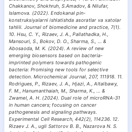
Chakkanov, Shokhruh, S.Amadov, & Nilufar,
Islamova. (2022). Endokanal pin-
konstruksiyalarni ishlatishda asoratlar va xatolar
tahlili. Journal of biomedicine and practice, 7(1).
10. Hsu, C. Y., Rizaev, J. A., Pallathadka, H.,
Mansouri, S., Bokov, D. O., Sharma, S., ... &
Abosaoda, M. K. (2024). A review of new
emerging biosensors based on bacteria-
imprinted polymers towards pathogenic
bacteria: Promising new tools for selective
detection. Microchemical Journal, 207, 111918. 11.
Rodrigues, P., Rizaev, J. A., Hjazi, A., Altalbawy,
F. M., Hanumanthaiah, M., Sharma, K., ... &
Zwamel, A. H. (2024). Dual role of microRNA-31
in human cancers; focusing on cancer
pathogenesis and signaling pathways.
Experimental Cell Research, 442(2), 114236. 12.
Rizaev J. A., ugli Sattorov B. B., Nazarova N. S.