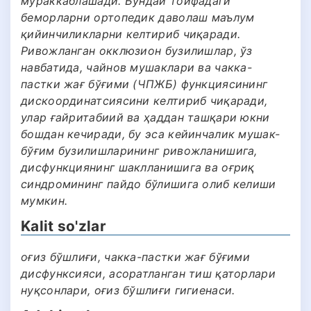
мураккаблашади. Бундай тоифадаги
беморларни ортопедик даволаш маълум
қийинчиликларни келтириб чиқаради.
Ривожланган окклюзион бузилишлар, ўз
навбатида, чайнов мушаклари ва чакка-
пастки жағ бўғими (ЧПЖБ) функциясининг
дискоординатсиясини келтириб чиқаради,
улар ғайритабиий ва ҳаддан ташқари юкни
бошдан кечиради, бу эса кейинчалик мушак-
бўғим бузилишларининг ривожланишига,
дисфункциянинг шаклланишига ва оғриқ
синдромининг пайдо бўлишига олиб келиши
мумкин.
Kalit so'zlar
оғиз бўшлиғи, чакка-пастки жағ бўғими
дисфунксияси, асоратланган тиш қаторлари
нуқсонлари, оғиз бўшлиғи гигиенаси.