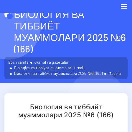
БИОЛОГИЯ ВА
Me
ТИББИЁТ
МУАММОЛАРИ 2025 №6
(166)
Bosh sahifa
Jurnal va gazetalar
Biologiya va tibbiyot muammolari jurnali
Биология ва тиббиёт муаммолари 2025 №6 (166)
Maqola
Биология ва тиббиёт
муаммолари 2025 №6 (166)