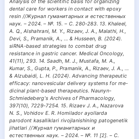
Analysis of the scientific basis for organizing
dental care for workers in contact with epoxy
resin //Журнал гуманитарных и естественных
наук. – 2024. – №. 15. – С. 280-283. 13. Khaleel,
A. Q., Alshahrani, M. Y., Rizaev, J. A., Malathi, H.,
Devi, S., Pramanik, A., ... & Husseen, B. (2024).
siRNA-based strategies to combat drug
resistance in gastric cancer. Medical Oncology,
41(11), 293. 14. Saadh, M. J., Mustafa, M. A.,
Kumar, S., Gupta, P., Pramanik, A., Rizaev, J. A., ...
& Alzubaidi, L. H. (2024). Advancing therapeutic
efficacy: nanovesicular delivery systems for me-
dicinal plant-based therapeutics. Naunyn-
Schmiedeberg's Archives of Pharmacology,
397(10), 7229-7254. 15. Rizaev J. A., Nazarova
N. S., Vohidov E. R. Homilador ayollarda
parodont kasalliklari rivojlanishining patogenetik
jihatlari //Журнал гуманитарных и
естественных наук. – 2024. – №. 11 [2]. – С.