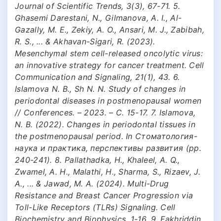
Journal of Scientific Trends, 3(3), 67-71. 5.
Ghasemi Darestani, N., Gilmanova, A. I., Al-
Gazally, M. E., Zekiy, A. O., Ansari, M. J., Zabibah,
R. S., ... & Akhavan-Sigari, R. (2023).
Mesenchymal stem cell-released oncolytic virus:
an innovative strategy for cancer treatment. Cell
Communication and Signaling, 21(1), 43. 6.
Islamova N. B., Sh N. N. Study of changes in
periodontal diseases in postmenopausal women
// Conferences. – 2023. – С. 15-17. 7. Islamova,
N. B. (2022). Changes in periodontal tissues in
the postmenopausal period. In Стоматология-
наука и практика, перспективы развития (pp.
240-241). 8. Pallathadka, H., Khaleel, A. Q.,
Zwamel, A. H., Malathi, H., Sharma, S., Rizaev, J.
A., ... & Jawad, M. A. (2024). Multi-Drug
Resistance and Breast Cancer Progression via
Toll-Like Receptors (TLRs) Signaling. Cell
Biochemistry and Biophysics, 1-16. 9. Fakhriddin