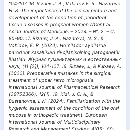
104-107. 16. Rizaev J. A., Vohidov E. R., Nazarova
N. S. The importance of the clinical picture and
development of the condition of periodont
tissue diseases in pregnant women //Central
Asian Journal of Medicine. – 2024. – №. 2. – С.
85-90. 17. Rizaev, J. A., Nazarova, N. S., &
Vohidov, E. R. (2024). Homilador ayollarda
parodont kasalliklari rivojlanishining patogenetik
jihatlari. Журнал гуманитарных и естественных
наук, (11 [2]), 104-107. 18. Rizaev, J., & Kubaev, A.
(2020). Preoperative mistakes in the surgical
treatment of upper retro micrognatia.
International Journal of Pharmaceutical Research
(09752366), 12(1). 19. Kizi, J. O. A., &
Bustanovna, I. N. (2024). Familiarization with the
hygienic assessment of the condition of the oral
mucosa in orthopedic treatment. European
International Journal of Multidisciplinary
Research and Management Studies, 4(05), 89-