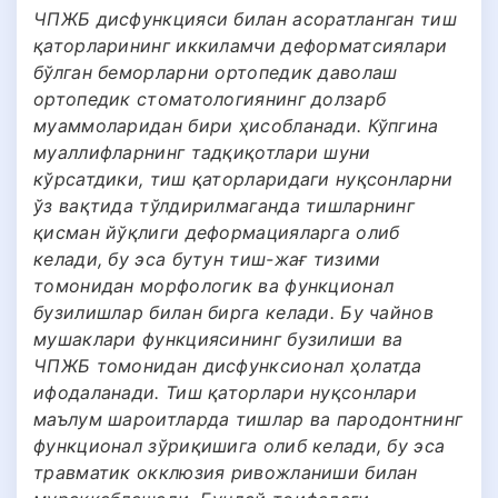
ЧПЖБ дисфункцияси билан асоратланган тиш
қаторларининг иккиламчи деформатсиялари
бўлган беморларни ортопедик даволаш
ортопедик стоматологиянинг долзарб
муаммоларидан бири ҳисобланади. Кўпгина
муаллифларнинг тадқиқотлари шуни
кўрсатдики, тиш қаторларидаги нуқсонларни
ўз вақтида тўлдирилмаганда тишларнинг
қисман йўқлиги деформацияларга олиб
келади, бу эса бутун тиш-жағ тизими
томонидан морфологик ва функционал
бузилишлар билан бирга келади. Бу чайнов
мушаклари функциясининг бузилиши ва
ЧПЖБ томонидан дисфунксионал ҳолатда
ифодаланади. Тиш қаторлари нуқсонлари
маълум шароитларда тишлар ва пародонтнинг
функционал зўриқишига олиб келади, бу эса
травматик окклюзия ривожланиши билан