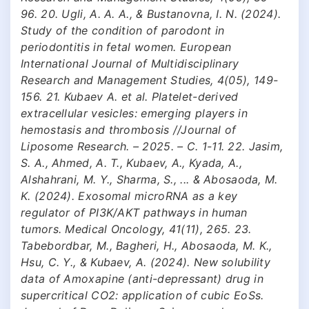
96. 20. Ugli, A. A. A., & Bustanovna, I. N. (2024).
Study of the condition of parodont in
periodontitis in fetal women. European
International Journal of Multidisciplinary
Research and Management Studies, 4(05), 149-
156. 21. Kubaev A. et al. Platelet-derived
extracellular vesicles: emerging players in
hemostasis and thrombosis //Journal of
Liposome Research. – 2025. – С. 1-11. 22. Jasim,
S. A., Ahmed, A. T., Kubaev, A., Kyada, A.,
Alshahrani, M. Y., Sharma, S., ... & Abosaoda, M.
K. (2024). Exosomal microRNA as a key
regulator of PI3K/AKT pathways in human
tumors. Medical Oncology, 41(11), 265. 23.
Tabebordbar, M., Bagheri, H., Abosaoda, M. K.,
Hsu, C. Y., & Kubaev, A. (2024). New solubility
data of Amoxapine (anti-depressant) drug in
supercritical CO2: application of cubic EoSs.