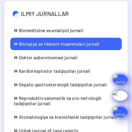
ILMIY JURNALLAR
Biomeditsina va amaliyot jurnali
Biologiya va tibbiyot muammolari jurnali
Doktor axborotnomasi jurnali
Kardiorespirator tadqiqotlar jurnali
Gepato-gastroeterologik tadqiqotlar jurnali
Reproduktiv salomatlik va uro-nefrologik
tadqiqotlar jurnali
Stomatologiya va kraniofasial tadqiqotlar jurnali
Uzbek journal of case reports