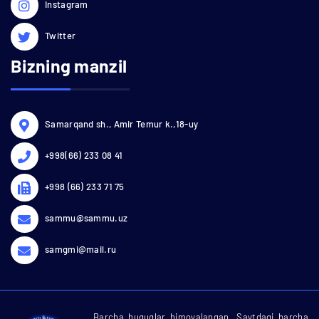
Instagram
Twitter
Bizning manzil
Samarqand sh., Amir Temur k.,18-uy
+998(66) 233 08 41
+998 (66) 233 71 75
sammu@sammu.uz
samgmi@mail.ru
Barcha huquqlar himoyalangan. Saytdagi barcha