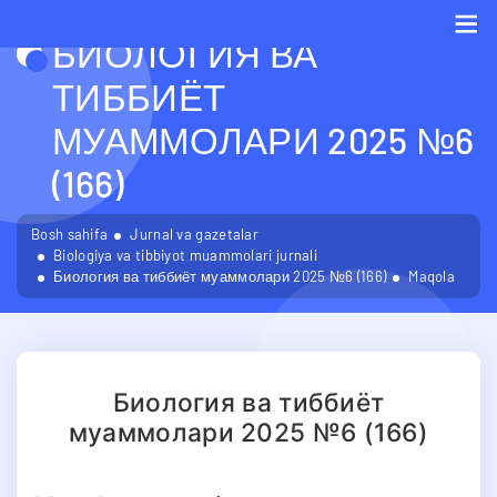
БИОЛОГИЯ ВА
Me
ТИББИЁТ
МУАММОЛАРИ 2025 №6
(166)
Bosh sahifa
Jurnal va gazetalar
Biologiya va tibbiyot muammolari jurnali
Биология ва тиббиёт муаммолари 2025 №6 (166)
Maqola
Биология ва тиббиёт
муаммолари 2025 №6 (166)