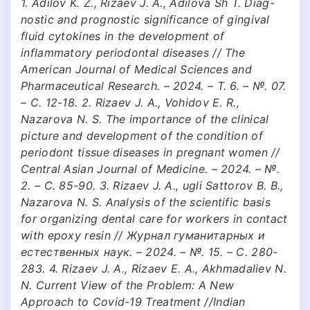
1. Adilov K. Z., Rizaev J. A., Adilova Sh T. Diag-
nostic and prognostic significance of gingival
fluid cytokines in the development of
inflammatory periodontal diseases // The
American Journal of Medical Sciences and
Pharmaceutical Research. – 2024. – Т. 6. – №. 07.
– С. 12-18. 2. Rizaev J. A., Vohidov E. R.,
Nazarova N. S. The importance of the clinical
picture and development of the condition of
periodont tissue diseases in pregnant women //
Central Asian Journal of Medicine. – 2024. – №.
2. – С. 85-90. 3. Rizaev J. A., ugli Sattorov B. B.,
Nazarova N. S. Analysis of the scientific basis
for organizing dental care for workers in contact
with epoxy resin // Журнал гуманитарных и
естественных наук. – 2024. – №. 15. – С. 280-
283. 4. Rizaev J. A., Rizaev E. A., Akhmadaliev N.
N. Current View of the Problem: A New
Approach to Covid-19 Treatment //Indian