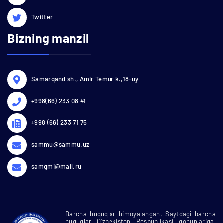
Twitter
Bizning manzil
Samarqand sh., Amir Temur k.,18-uy
+998(66) 233 08 41
+998 (66) 233 71 75
sammu@sammu.uz
samgmi@mail.ru
Barcha huquqlar himoyalangan. Saytdagi barcha
huquqlar O'zbekiston Respublikasi qonunlariga,