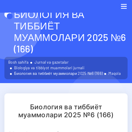
БИОЛОГИЯ ВА
Me
ТИББИЁТ
МУАММОЛАРИ 2025 №6
(166)
Bosh sahifa
Jurnal va gazetalar
Biologiya va tibbiyot muammolari jurnali
Биология ва тиббиёт муаммолари 2025 №6 (166)
Maqola
Биология ва тиббиёт
муаммолари 2025 №6 (166)