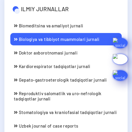
ILMIY JURNALLAR
Biomeditsina va amaliyot jurnali
Biologiya va tibbiyot muammolari jurnali
Doktor axborotnomasi jurnali
Kardiorespirator tadqiqotlar jurnali
Gepato-gastroeterologik tadqiqotlar jurnali
Reproduktiv salomatlik va uro-nefrologik
tadqiqotlar jurnali
Stomatologiya va kraniofasial tadqiqotlar jurnali
Uzbek journal of case reports