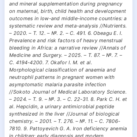
and mineral supplementation during pregnancy
on maternal, birth, child health and development
outcomes in low-and middle-income countries: a
systematic review and meta-analysis //Nutrients.
– 2020. – Т. 12. – №. 2. – С. 491. 6. Obeagu E. I.
Prevalence and risk factors of heavy menstrual
bleeding in Africa: a narrative review //Annals of
Medicine and Surgery. – 2025. – Т. 87. – №. 7. –
С. 4194-4200. 7. Okafor I. M. et al.
Morphological classification of anaemia and
neutrophil patterns in pregnant women with
asymptomatic malaria parasite infection
//Sokoto Journal of Medical Laboratory Science.
– 2024. – Т. 9. – №. 3. – С. 22-31. 8. Park C. H. et
al. Hepcidin, a urinary antimicrobial peptide
synthesized in the liver //Journal of biological
chemistry. – 2001. – Т. 276. – №. 11. – С. 7806-
7810. 9. Pattoyevich G. A. Iron deficiency anemia
in children: early diagnosis and modern