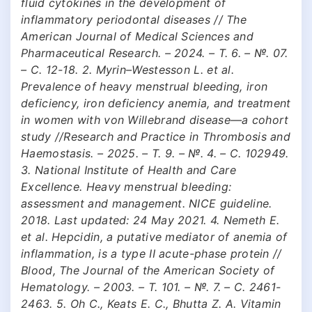
fluid cytokines in the development of
inflammatory periodontal diseases // The
American Journal of Medical Sciences and
Pharmaceutical Research. – 2024. – Т. 6. – №. 07.
– С. 12-18. 2. Myrin–Westesson L. et al.
Prevalence of heavy menstrual bleeding, iron
deficiency, iron deficiency anemia, and treatment
in women with von Willebrand disease—a cohort
study //Research and Practice in Thrombosis and
Haemostasis. – 2025. – Т. 9. – №. 4. – С. 102949.
3. National Institute of Health and Care
Excellence. Heavy menstrual bleeding:
assessment and management. NICE guideline.
2018. Last updated: 24 May 2021. 4. Nemeth E.
et al. Hepcidin, a putative mediator of anemia of
inflammation, is a type II acute-phase protein //
Blood, The Journal of the American Society of
Hematology. – 2003. – Т. 101. – №. 7. – С. 2461-
2463. 5. Oh C., Keats E. C., Bhutta Z. A. Vitamin