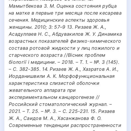
Мамытбекова З. М. Оценка состояния рубца
на матке в первые три месяца после кесарева
cечения. Медицинские аспекты здоровья
женщины. 2010; 3: 57–9 13. Ризаев Ж. А.,
Асадуллаев Н. С., Абдувакилов Ж. У. Динамика
возрастных показателей физико-химического
состава ротовой жидкости у лиц пожилого и
старческого возраста //Вісник проблем
біології і медицини. – 2018. – Т. 1. – №. 3 (145).
– С. 382-385. 14. Ризаев Ж. А., Хазратов А. И.,
Иорданишвили А. К. Морфофункциональная
характеристика слизистой оболочки
жевательного аппарата при
экспериментальном канцерогенезе //
Российский стоматологический журнал. –
2021. – Т. 25. – №. 3. – С. 225-231. 15. Ризаев
Ж. А., Саидов М. А., Хасанжанова Ф. О.
Современные тенденции распространенности