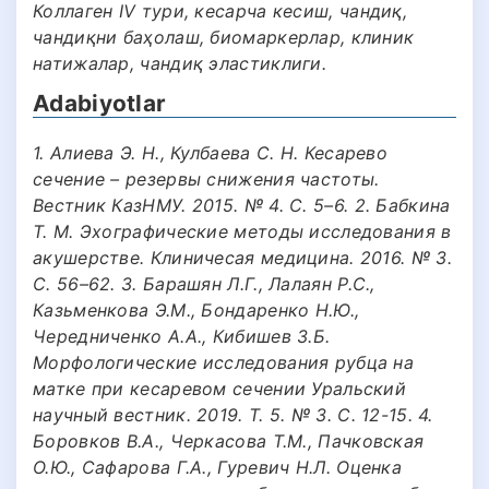
Коллаген IV тури, кесарча кесиш, чандиқ,
чандиқни баҳолаш, биомаркерлар, клиник
натижалар, чандиқ эластиклиги.
Adabiyotlar
1. Алиева Э. Н., Кулбаева С. Н. Кесарево
сечение – резервы снижения частоты.
Вестник КазНМУ. 2015. № 4. С. 5–6. 2. Бабкина
Т. М. Эхографические методы исследования в
акушерстве. Клиничесая медицина. 2016. № 3.
С. 56–62. 3. Барашян Л.Г., Лалаян Р.С.,
Казьменкова Э.М., Бондаренко Н.Ю.,
Чередниченко А.А., Кибишев З.Б.
Морфологические исследования рубца на
матке при кесаревом сечении Уральский
научный вестник. 2019. Т. 5. № 3. С. 12-15. 4.
Боровков В.А., Черкасова Т.М., Пачковская
О.Ю., Сафарова Г.А., Гуревич Н.Л. Оценка