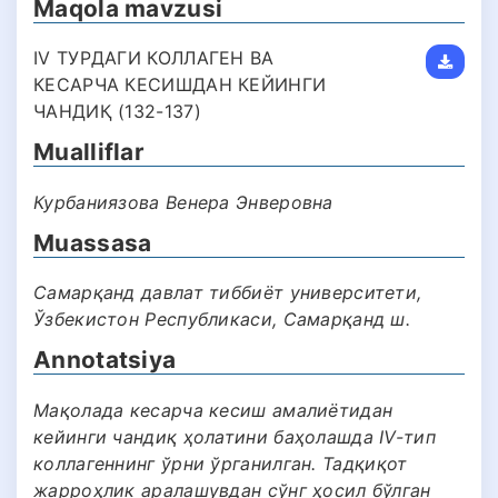
Maqola mavzusi
IV ТУРДАГИ КОЛЛАГЕН ВА
КЕСАРЧА КЕСИШДАН КЕЙИНГИ
ЧАНДИҚ (132-137)
Mualliflar
Курбаниязова Венера Энверовна
Muassasa
Самарқанд давлат тиббиёт университети,
Ўзбекистон Республикаси, Самарқанд ш.
Annotatsiya
Мақолада кесарча кесиш амалиётидан
кейинги чандиқ ҳолатини баҳолашда IV-тип
коллагеннинг ўрни ўрганилган. Тадқиқот
жарроҳлик аралашувдан сўнг ҳосил бўлган