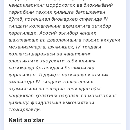
чандиқларнинг морфологик ва биокимёвий
таркибини таҳлил қилишга бағишланган
бўлиб, потенциал биомаркер сифатида IV
типдаги коллагеннинг аҳамиятига эътибор
қаратилади. Aсосий эътибор чандиқ
шаклланиши ва даволанишига таъсир қилувчи
механизмларга, шунингдек, IV типдаги
коллаген даражаси ва чандиқнинг
эластиклиги хусусияти каби клиник
натижалар ўртасидаги боғлиқликка
қаратилган. Тадқиқот натижалари клиник
амалиётда IV типдаги коллагеннинг
аҳамиятини ва кесарча кесишдан сўнг
чандиқлар ҳолатини баҳолаш ва мониторинг
қилишда фойдаланиш имкониятини
таъкидлайди.
Kalit so'zlar