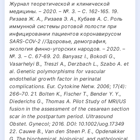
Журнал теоретической и клинической
медицины. – 2020. – №. 3. – С. 162-165. 19.
Ризаев Ж. А., Ризаев Э. А., Кубаев А. С. Роль
иммунной системы ротовой полости при
инфицировании пациентов коронавирусом
SARS-COV-2 //Здоровье, демография,
экология финно-угорских народов. – 2020. –
№. 3. – С. 67-69. 20. Banyasz I., Bokodi G.,
Vasarhelyi B., Treszl A., Derzbach L., Szabo A. et
al. Genetic polymorphisms for vascular
endothelial growth factor in perinatal
complications. Eur. Cytokine Netw. 2006; 17(4):
266–70. 21. Bolten K., Fischer T., Bender Y. Y.,
Diederichs G., Thomas A. Pilot Study of MRI/US
fusion in the assessment of the cesarean section
scar in the postpartum period. Ultrasound
Obstet. Gynecol; 2016. DOI: 10.1002/uog.17349
22. Cauwe B., Van den Steen P. E., Opdenakker
G. The biochemical, biological, and pathological