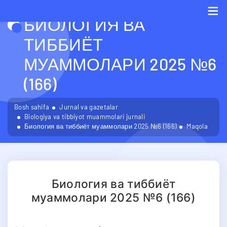
БИОЛОГИЯ ВА
Me
ТИББИЁТ
МУАММОЛАРИ 2025 №6
(166)
Bosh sahifa
Jurnal va gazetalar
Biologiya va tibbiyot muammolari jurnali
Биология ва тиббиёт муаммолари 2025 №6 (166)
Maqola
Биология ва тиббиёт
муаммолари 2025 №6 (166)