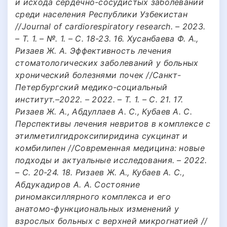
и исхода сердечно-сосудистых заболеваний
среди населения Республики Узбекистан
//Journal of cardiorespiratory research. – 2023.
– Т. 1. – №. 1. – С. 18-23. 16. Хусанбаева Ф. А.,
Ризаев Ж. А. Эффективность лечения
стоматологических заболеваний у больных
хронический болезнями почек //Санкт-
Петербургский медико-социальный
институт.–2022. – 2022. – Т. 1. – С. 21. 17.
Ризаев Ж. А., Абдуллаев А. С., Кубаев А. С.
Перспективы лечения невритов в комплексе с
этилметилгидроксипиридина сукцинат и
комбилипен //Современная медицина: новые
подходы и актуальные исследования. – 2022.
– С. 20-24. 18. Ризаев Ж. А., Кубаев А. С.,
Абдукадиров А. А. Состояние
риномаксиллярного комплекса и его
анатомо-функциональных изменений у
взрослых больных с верхней микрогнатией //