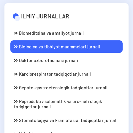
ILMIY JURNALLAR
Biomeditsina va amaliyot jurnali
Biologiya va tibbiyot muammolari jurnali
Doktor axborotnomasi jurnali
Kardiorespirator tadqiqotlar jurnali
Gepato-gastroeterologik tadqiqotlar jurnali
Reproduktiv salomatlik va uro-nefrologik
tadqiqotlar jurnali
Stomatologiya va kraniofasial tadqiqotlar jurnali