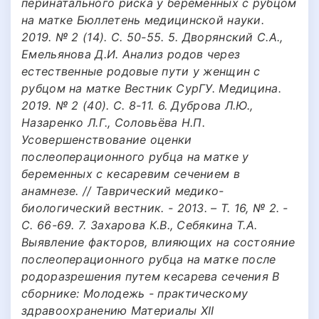
перинатального риска у беременных с рубцом
на матке Бюллетень медицинской науки.
2019. № 2 (14). С. 50-55. 5. Дворянский С.А.,
Емельянова Д.И. Анализ родов через
естественные родовые пути у женщин с
рубцом на матке Вестник СурГУ. Медицина.
2019. № 2 (40). С. 8-11. 6. Дуброва Л.Ю.,
Назаренко Л.Г., Соловьёва Н.П.
Усовершенствование оценки
послеоперационного рубца на матке у
беременных с кесаревим сечением в
анамнезе. // Таврический медико-
биологический вестник. - 2013. – Т. 16, № 2. -
С. 66-69. 7. Захарова К.В., Себякина Т.А.
Выявление факторов, влияющих на состояние
послеоперационного рубца на матке после
родоразрешения путем кесарева сечения В
сборнике: Молодежь - практическому
здравоохранению Материалы XII