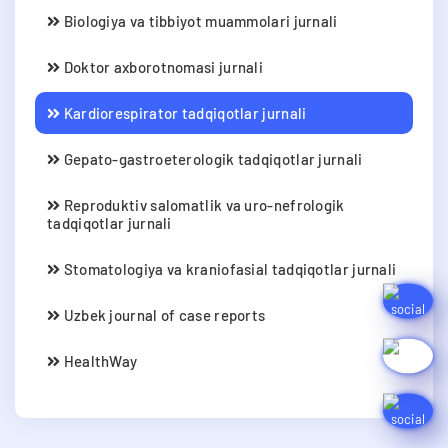
Biologiya va tibbiyot muammolari jurnali
Doktor axborotnomasi jurnali
Kardiorespirator tadqiqotlar jurnali
Gepato-gastroeterologik tadqiqotlar jurnali
Reproduktiv salomatlik va uro-nefrologik
tadqiqotlar jurnali
Stomatologiya va kraniofasial tadqiqotlar jurnali
Uzbek journal of case reports
HealthWay