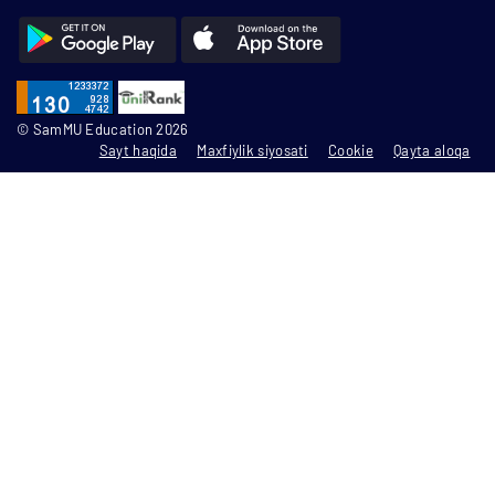
© SamMU Education 2026
Sayt haqida
Maxfiylik siyosati
Cookie
Qayta aloqa