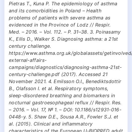
Pietras T., Kuna P. The epidemiology of asthma
and its comorbidities in Poland – Health
problems of patients with severe asthma as
evidenced in the Province of Lodz // Respir.
Med. – 2016. – Vol. 112. – P. 31–38. 3. Poinasamy
K., Ellis D., Walker S. Diagnosing asthma: a 21st
century challenge.
https://www.asthma.org.uk/globalassets/getinvolved
external-affairs-
campaigns/diagnostics/diagnosing-asthma-21st-
century-challenge.pdf (2017). Accessed 21
November 2021. 4. Emilsson O.I., Benediktsdottir
B., Olafsson I. et al. Respiratory symptoms,
sleep-disordered breathing and biomarkers in
nocturnal gastroesophageal reflux // Respir. Res.
– 2016. – Vol. 17, № 1. – DOI: 10.1186/s12931-016-
0448-y. 5. Shaw D.E., Sousa A.R., Fowler S.J. et
al. (2015). Clinical and inflammatory
characteristics of the European U-BIOPRED adult