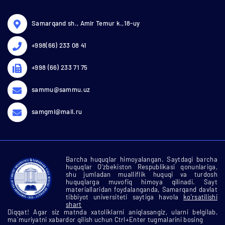
Samarqand sh., Amir Temur k.,18-uy
+998(66) 233 08 41
+998 (66) 233 71 75
sammu@sammu.uz
samgmi@mail.ru
Barcha huquqlar himoyalangan. Saytdagi barcha
huquqlar O'zbekiston Respublikasi qonunlariga,
shu jumladan mualliflik huquqi va turdosh
huquqlarga muvofiq himoya qilinadi. Sayt
materiallaridan foydalanganda, Samarqand davlat
tibbiyot universiteti saytiga havola
ko'rsatilishi
shart
Diqqat! Agar siz matnda xatoliklarni aniqlasangiz, ularni belgilab,
ma`muriyatni xabardor qilish uchun Ctrl+Enter tugmalarini bosing