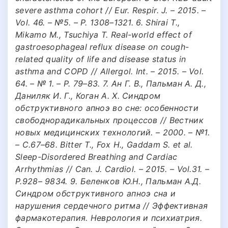
severe asthma cohort // Eur. Respir. J. – 2015. –
Vol. 46. – №5. – P. 1308–1321. 6. Shirai T.,
Mikamo M., Tsuchiya T. Real-world effect of
gastroesophageal reflux disease on cough-
related quality of life and disease status in
asthma and COPD // Allergol. Int. – 2015. – Vol.
64. – № 1. – P. 79–83. 7. Ан Г. В., Пальман А. Д.,
Даниляк И. Г., Коган А. Х. Синдром
обструктивного апноэ во сне: особенности
свободнорадикальных процессов // Вестник
новых медицинских технологий. – 2000. – №1.
– С.67–68. Bitter T., Fox H., Gaddam S. et al.
Sleep-Disordered Breathing and Cardiac
Arrhythmias // Can. J. Cardiol. – 2015. – Vol.31. –
P.928– 9834. 9. Беленков Ю.Н., Пальман А.Д.
Синдром обструктивного апноэ сна и
нарушения сердечного ритма // Эффективная
фармакотерапия. Неврология и психиатрия.