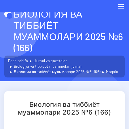
БИОЛОГИЯ ВА
Me
ТИББИЁТ
МУАММОЛАРИ 2025 №6
(166)
Bosh sahifa
Jurnal va gazetalar
Biologiya va tibbiyot muammolari jurnali
Биология ва тиббиёт муаммолари 2025 №6 (166)
Maqola
Биология ва тиббиёт
муаммолари 2025 №6 (166)