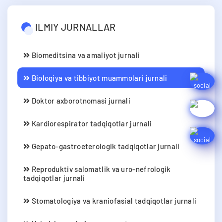
ILMIY JURNALLAR
Biomeditsina va amaliyot jurnali
Biologiya va tibbiyot muammolari jurnali
Doktor axborotnomasi jurnali
Kardiorespirator tadqiqotlar jurnali
Gepato-gastroeterologik tadqiqotlar jurnali
Reproduktiv salomatlik va uro-nefrologik
tadqiqotlar jurnali
Stomatologiya va kraniofasial tadqiqotlar jurnali