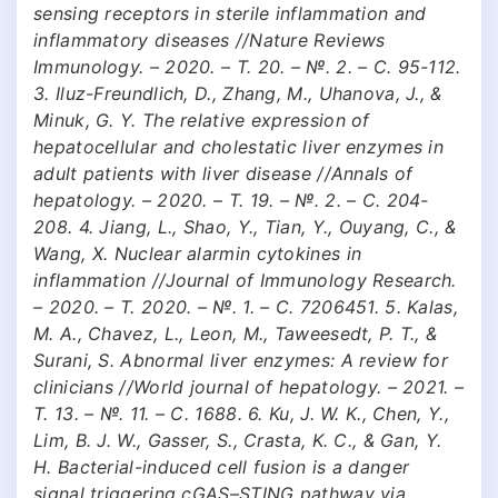
sensing receptors in sterile inflammation and
inflammatory diseases //Nature Reviews
Immunology. – 2020. – Т. 20. – №. 2. – С. 95-112.
3. Iluz-Freundlich, D., Zhang, M., Uhanova, J., &
Minuk, G. Y. The relative expression of
hepatocellular and cholestatic liver enzymes in
adult patients with liver disease //Annals of
hepatology. – 2020. – Т. 19. – №. 2. – С. 204-
208. 4. Jiang, L., Shao, Y., Tian, Y., Ouyang, C., &
Wang, X. Nuclear alarmin cytokines in
inflammation //Journal of Immunology Research.
– 2020. – Т. 2020. – №. 1. – С. 7206451. 5. Kalas,
M. A., Chavez, L., Leon, M., Taweesedt, P. T., &
Surani, S. Abnormal liver enzymes: A review for
clinicians //World journal of hepatology. – 2021. –
Т. 13. – №. 11. – С. 1688. 6. Ku, J. W. K., Chen, Y.,
Lim, B. J. W., Gasser, S., Crasta, K. C., & Gan, Y.
H. Bacterial-induced cell fusion is a danger
signal triggering cGAS–STING pathway via