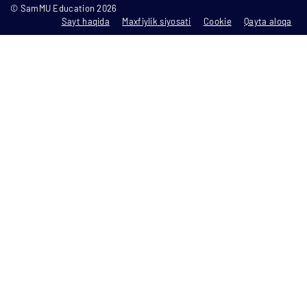
© SamMU Education 2026
Sayt haqida
Maxfiylik siyosati
Cookie
Qayta aloqa