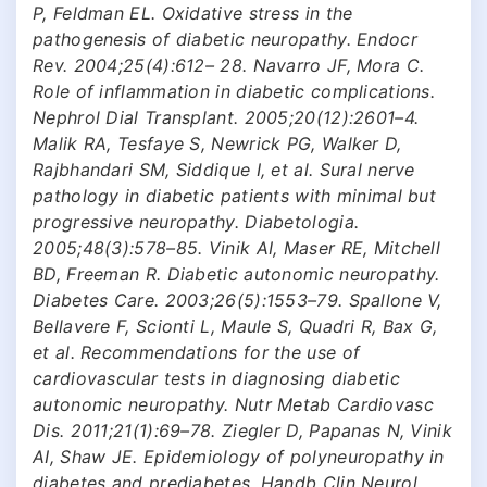
P, Feldman EL. Oxidative stress in the
pathogenesis of diabetic neuropathy. Endocr
Rev. 2004;25(4):612– 28. Navarro JF, Mora C.
Role of inflammation in diabetic complications.
Nephrol Dial Transplant. 2005;20(12):2601–4.
Malik RA, Tesfaye S, Newrick PG, Walker D,
Rajbhandari SM, Siddique I, et al. Sural nerve
pathology in diabetic patients with minimal but
progressive neuropathy. Diabetologia.
2005;48(3):578–85. Vinik AI, Maser RE, Mitchell
BD, Freeman R. Diabetic autonomic neuropathy.
Diabetes Care. 2003;26(5):1553–79. Spallone V,
Bellavere F, Scionti L, Maule S, Quadri R, Bax G,
et al. Recommendations for the use of
cardiovascular tests in diagnosing diabetic
autonomic neuropathy. Nutr Metab Cardiovasc
Dis. 2011;21(1):69–78. Ziegler D, Papanas N, Vinik
AI, Shaw JE. Epidemiology of polyneuropathy in
diabetes and prediabetes. Handb Clin Neurol.