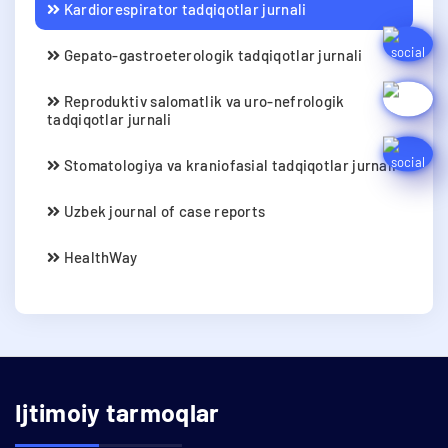
Kardiorespirator tadqiqotlar jurnali
Gepato-gastroeterologik tadqiqotlar jurnali
Reproduktiv salomatlik va uro-nefrologik
tadqiqotlar jurnali
Stomatologiya va kraniofasial tadqiqotlar jurnali
Uzbek journal of case reports
HealthWay
Ijtimoiy tarmoqlar