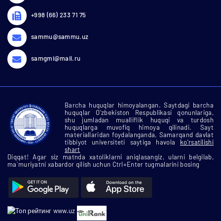
+998 (66) 233 71 75
sammu@sammu.uz
samgmi@mail.ru
Barcha huquqlar himoyalangan. Saytdagi barcha
huquqlar O'zbekiston Respublikasi qonunlariga,
shu jumladan mualliflik huquqi va turdosh
huquqlarga muvofiq himoya qilinadi. Sayt
materiallaridan foydalanganda, Samarqand davlat
tibbiyot universiteti saytiga havola
ko'rsatilishi
shart
Diqqat! Agar siz matnda xatoliklarni aniqlasangiz, ularni belgilab,
ma`muriyatni xabardor qilish uchun Ctrl+Enter tugmalarini bosing