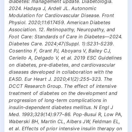
diabetes: management update. Diabetologia.
2024. Hadaya J, Ardell JL. Autonomic
Modulation for Cardiovascular Disease. Front
Physiol. 2020;11:617459. American Diabetes
Association. 12. Retinopathy, Neuropathy, and
Foot Care: Standards of Care in Diabetes—2024.
Diabetes Care. 2024;47(Suppl. 1):S231–S239.
Cosentino F, Grant PJ, Aboyans V, Bailey CJ,
Ceriello A, Delgado V, et al. 2019 ESC Guidelines
on diabetes, pre-diabetes, and cardiovascular
diseases developed in collaboration with the
EASD. Eur Heart J. 2020;41(2):255–323. The
DCCT Research Group. The effect of intensive
treatment of diabetes on the development and
progression of long-term complications in
insulin-dependent diabetes mellitus. N Engl J
Med. 1993;329(14):977–86. Pop-Busui R, Low PA,
Waberski BH, Martin CL, Albers JW, Feldman EL,
et al. Effects of prior intensive insulin therapy on