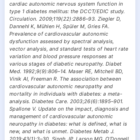
cardiac autonomic nervous system function in
type 1 diabetes mellitus: the DCCT/EDIC study.
Circulation. 2009;119(22):2886–93. Ziegler D,
Dannehl K, Mühlen H, Spüler M, Gries FA.
Prevalence of cardiovascular autonomic
dysfunction assessed by spectral analysis,
vector analysis, and standard tests of heart rate
variation and blood pressure responses at
various stages of diabetic neuropathy. Diabet
Med. 1992;9(9):806–14. Maser RE, Mitchell BD,
Vinik AI, Freeman R. The association between
cardiovascular autonomic neuropathy and
mortality in individuals with diabetes: a meta-
analysis. Diabetes Care. 2003;26(6):1895–901.
Spallone V. Update on the impact, diagnosis and
management of cardiovascular autonomic
neuropathy in diabetes: what is defined, what is
new, and what is unmet. Diabetes Metab J.
2019;43(1):3–30. Singh JP, Larson MG, O’Donnell