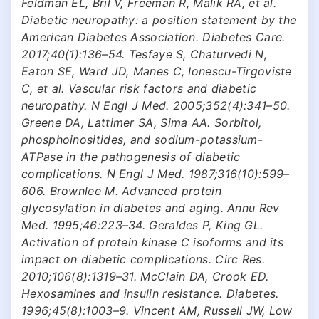
Feldman EL, Bril V, Freeman R, Malik RA, et al.
Diabetic neuropathy: a position statement by the
American Diabetes Association. Diabetes Care.
2017;40(1):136–54. Tesfaye S, Chaturvedi N,
Eaton SE, Ward JD, Manes C, Ionescu-Tirgoviste
C, et al. Vascular risk factors and diabetic
neuropathy. N Engl J Med. 2005;352(4):341–50.
Greene DA, Lattimer SA, Sima AA. Sorbitol,
phosphoinositides, and sodium-potassium-
ATPase in the pathogenesis of diabetic
complications. N Engl J Med. 1987;316(10):599–
606. Brownlee M. Advanced protein
glycosylation in diabetes and aging. Annu Rev
Med. 1995;46:223–34. Geraldes P, King GL.
Activation of protein kinase C isoforms and its
impact on diabetic complications. Circ Res.
2010;106(8):1319–31. McClain DA, Crook ED.
Hexosamines and insulin resistance. Diabetes.
1996;45(8):1003–9. Vincent AM, Russell JW, Low