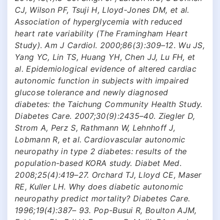
CJ, Wilson PF, Tsuji H, Lloyd-Jones DM, et al.
Association of hyperglycemia with reduced
heart rate variability (The Framingham Heart
Study). Am J Cardiol. 2000;86(3):309–12. Wu JS,
Yang YC, Lin TS, Huang YH, Chen JJ, Lu FH, et
al. Epidemiological evidence of altered cardiac
autonomic function in subjects with impaired
glucose tolerance and newly diagnosed
diabetes: the Taichung Community Health Study.
Diabetes Care. 2007;30(9):2435–40. Ziegler D,
Strom A, Perz S, Rathmann W, Lehnhoff J,
Lobmann R, et al. Cardiovascular autonomic
neuropathy in type 2 diabetes: results of the
population-based KORA study. Diabet Med.
2008;25(4):419–27. Orchard TJ, Lloyd CE, Maser
RE, Kuller LH. Why does diabetic autonomic
neuropathy predict mortality? Diabetes Care.
1996;19(4):387– 93. Pop-Busui R, Boulton AJM,