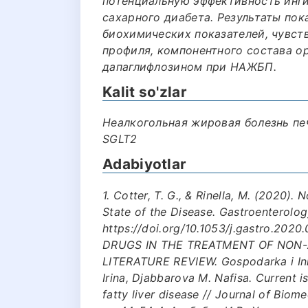
потенциальную эффективность инги
сахарного диабета. Результаты пок
биохимических показателей, чувств
профиля, компонентного состава о
дапаглифлозином при НАЖБП.
Kalit so'zlar
Неалкогольная жировая болезнь печ
SGLT2
Adabiyotlar
1. Cotter, T. G., & Rinella, M. (2020).
State of the Disease. Gastroenterolog
https://doi.org/10.1053/j.gastro.2020
DRUGS IN THE TREATMENT OF NON-A
LITERATURE REVIEW. Gospodarka i Inn
Irina, Djabbarova M. Nafisa. Current 
fatty liver disease // Journal of Biome