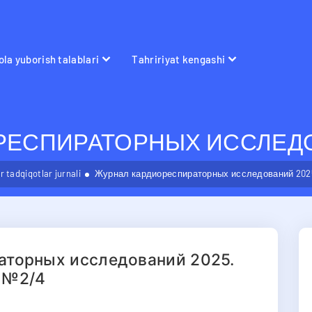
la yuborish talablari
Tahririyat kengashi
ЕСПИРАТОРНЫХ ИССЛЕДОВ
 tadqiqotlar jurnali
Журнал кардиореспираторных исследований 202
аторных исследований 2025.
№2/4