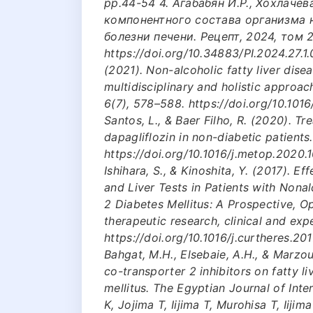
pp.44-54 4. Агабабян И.Р., Хохлачев
компонентного состава организма 
болезни печени. Рецепт, 2024, том 27
https://doi.org/10.34883/PI.2024.27.1.00
(2021). Non-alcoholic fatty liver dise
multidisciplinary and holistic approa
6(7), 578–588. https://doi.org/10.10
Santos, L., & Baer Filho, R. (2020). Tr
dapagliflozin in non-diabetic patient
https://doi.org/10.1016/j.metop.2020.10
Ishihara, S., & Kinoshita, Y. (2017). 
and Liver Tests in Patients with Nona
2 Diabetes Mellitus: A Prospective, O
therapeutic research, clinical and expe
https://doi.org/10.1016/j.curtheres.20
Bahgat, M.H., Elsebaie, A.H., & Marzo
co-transporter 2 inhibitors on fatty l
mellitus. The Egyptian Journal of Inte
K, Jojima T, Iijima T, Murohisa T, Iiji