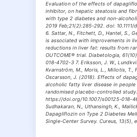
Evaluation of the effects of dapaglif
inhibitor, on hepatic steatosis and fib
with type 2 diabetes and non-alcoholi
2019 Feb;21(2):285-292. doi: 10.1111
6. Sattar, N., Fitchett, D., Hantel, S.,
is associated with improvements in li
reductions in liver fat: results from 
OUTCOME® trial. Diabetologia, 61(10)
018-4702-3 7. Eriksson, J. W., Lundkvis
Kvarnström, M., Moris, L., Miliotis, T., 
Oscarsson, J. (2018). Effects of dapa
alcoholic fatty liver disease in peopl
randomised placebo-controlled study.
https://doi.org/10.1007/s00125-018-467
Sudhakaran, N., Uthansingh, K., Mallick,
Dapagliflozin on Type 2 Diabetes Mell
Single-Center Survey. Cureus, 13(5), 