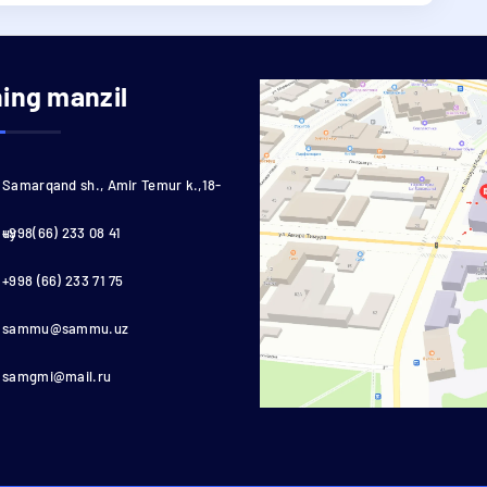
ning manzil
Samarqand sh., Amir Temur k.,18-
uy
+998(66) 233 08 41
+998 (66) 233 71 75
sammu@sammu.uz
samgmi@mail.ru