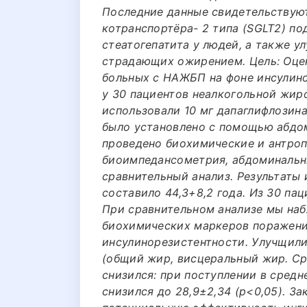
Последние данные свидетельствуют
котранспортёра- 2 типа (SGLT2) по
стеатогепатита у людей, а также у
страдающих ожирением. Цель: Оце
больных с НАЖБП на фоне инсулин
у 30 пациентов неалкогольной жиро
использовали 10 мг дапаглифлозин
было установлено с помощью абдом
проведено биохимические и антро
биоимпедансометрия, абдоминальны
сравнительный анализ. Результаты
составило 44,3+8,2 года. Из 30 па
При сравнительном анализе мы на
биохимических маркеров поражения 
инсулинорезистентности. Улучщил
(общий жир, висцеральный жир. Ср
снизился: при поступлении в средне
снизился до 28,9±2,34 (р<0,05). З