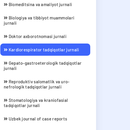
Biomeditsina va amaliyot jurnali
Biologiya va tibbiyot muammolari
jurnali
Doktor axborotnomasi jurnali
Kardiorespirator tadqiqotlar jurnali
Gepato-gastroeterologik tadqiqotlar
jurnali
Reproduktiv salomatlik va uro-
nefrologik tadqiqotlar jurnali
Stomatologiya va kraniofasial
tadqiqotlar jurnali
Uzbek journal of case reports