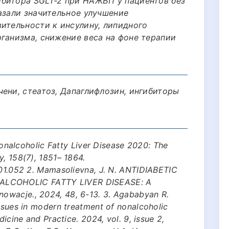
битора SGLT-2 при НАЖБП у пациентов без
азали значительное улучшение
ительности к инсулину, липидного
рганизма, снижение веса на фоне терапии
ени, стеатоз, Дапаглифлозин, ингибиторы
 Nonalcoholic Fatty Liver Disease 2020: The
y, 158(7), 1851– 1864.
.01.052 2. Mamasolievna, J. N. ANTIDIABETIC
LCOHOLIC FATTY LIVER DISEASE: A
owacje., 2024, 48, 6-13. 3. Agababyan R.
issues in modern treatment of nonalcoholic
dicine and Practice. 2024, vol. 9, issue 2,