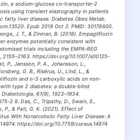
lozin, a sodium-glucose co-transporter-2
rosis using transient elastography in patients
c fatty liver disease. Diabetes Obes Metab.
/dom.13520. Epub 2018 Oct 2. PMID: 30178600.
 George, J. T., & Zinman, B. (2018). Empagliflozin
ver enzymes potentially consistent with
randomised trials including the EMPA-REG
, 2155–2163. https://doi.org/10.1007/s00125-
t, P., Jansson, P. A., Johansson, L.,
Forsberg, G. B., Risérus, U., Lind, L., &
gliflozin and n-3 carboxylic acids on non-
e with type 2 diabetes: a double-blind
 Diabetologia, 61(9), 1923–1934.
5-2 8. Das, C., Tripathy, D., Swain, S.,
 P., & Pati, G. K. (2021). Effect of
itus With Nonalcoholic Fatty Liver Disease: A
e14974. https://doi.org/10.7759/cureus.14974