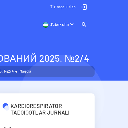
Tizimga kirish
O'zbekcha
АНИЙ 2025. №2/4
5. №2/4
Maqola
KARDIORESPIRATOR
TADQIQOTLAR JURNALI