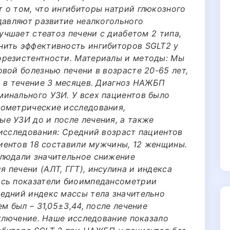
 о том, что ингибиторы натрий глюкозного
давляют развитие неалкогольного
лучшает стеатоз печени с диабетом 2 типа,
нить эффективность ингибиторов SGLT2 у
орезистентности. Материалы и методы: Мы
вой болезнью печени в возрасте 20-65 лет,
а в течение 3 месяцев. Диагноз НАЖБП
инального УЗИ. У всех пациентов было
пометрические исследования,
е УЗИ до и после лечения, а также
 исследования: Средний возраст пациентов
циентов 18 составили мужчины, 12 женщины.
блюдали значительное снижение
печени (АЛТ, ГГТ), инсулина и индекса
ись показатели биоимпедансометрии
едний индекс массы тела значительно
м был – 31,05±3,44, после лечение
аключение. Наше исследование показало