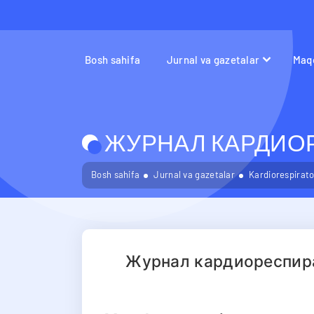
Bosh sahifa
Jurnal va gazetalar
Maqo
ЖУРНАЛ КАРДИОР
Bosh sahifa
Jurnal va gazetalar
Kardiorespirator
Журнал кардиореспир