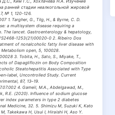
а Д.С., Ким Г.С., Хохлачева Н.А. Изучение
на ранней стадии неалкогольной жировой
, № 1, 120-126.
7 1. Targher, G., Tilg, H., & Byrne, C. D.
ase: a multisystem disease requiring a
ch. The lancet. Gastroenterology & hepatology,
16/S2468-1253(21)00020-0 2. Ribeiro Dos
eatment of nonalcoholic fatty liver disease with
s. Metabolism open, 5, 100028.
0028 3. Tobita, H., Sato, S., Miyake, T.,
Effects of Dapagliflozin on Body Composition
lcoholic Steatohepatitis Associated with Type
pen-label, Uncontrolled Study. Current
rimental, 87, 13–19.
17.07.002 4. Gameil, M.A., Abdelgawad, M.,
uk, R.E. (2020). Influence of sodium glucose
iver index parameters in type 2 diabetes
rnal Medicine, 32. 5. Shimizu M, Suzuki K, Kato
ma M, Takekawa H, Usui I, Hiraishi H, Aso Y.