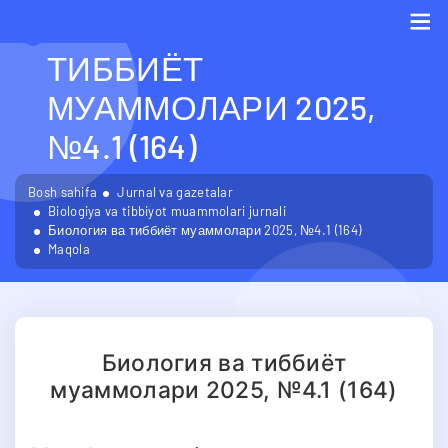
БИОЛОГИЯ ВА
ТИББИЁТ
Me
МУАММОЛАРИ 2025,
№4.1 (164)
Bosh sahifa
Jurnal va gazetalar
Biologiya va tibbiyot muammolari jurnali
Биология ва тиббиёт муаммолари 2025, №4.1 (164)
Maqola
Биология ва тиббиёт
муаммолари 2025, №4.1 (164)