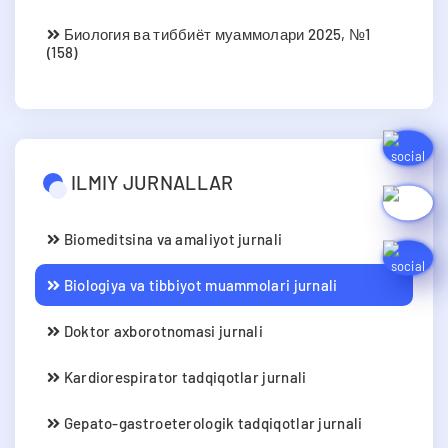
Биология ва тиббиёт муаммолари 2025, №1
(158)
ILMIY JURNALLAR
Biomeditsina va amaliyot jurnali
Biologiya va tibbiyot muammolari jurnali
Doktor axborotnomasi jurnali
Kardiorespirator tadqiqotlar jurnali
Gepato-gastroeterologik tadqiqotlar jurnali