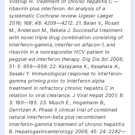
Vilstrup H. Treatment of chronic hepatitis C —
ribavirin plus interferon. An analysis of a
systematic Cochrane review. Ugeskr Laeger
2016; 168: 48: 4209—4212. 21. Balan V., Rosati
M., Anderson M., Rakela J. Successful treatment
with novel triple drug combination consisting of
interferon-gamma, interfer-on alfacon-1, and
ribavirin in a nonresponder HCV patient to
pegylat-ed interferon therapy. Dig Dis Sci 2006;
51: 5: 956—959. 22. Katayama K., Kasahara A.,
Sasaki Y. Immunological response to interferon-
gamma priming prior to interferon alpha
treatment in refractory chronic hepatits С in
relation to viral clearance. J Viral Hepat 2001; 8:
3: 180—185. 23. Musch E., Hogemann В.,
Gerritzen A. Phase II clinical trial of combined
natural interferon-beta plus recombinant
interferon-gamma treatment of chronic hepatitis
В. Hepatogastroenterology 2008; 45: 24: 2282—