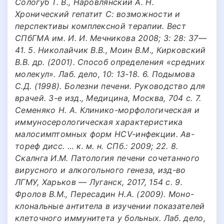
Сологуб Т. В., Наровлянский А. Н.
Хронический гепатит С: возможности и
перспективы комплексной терапии. Вест
СПбГМА им. И. И. Мечникова 2008; 3: 28: 37—
41. 5. Николайчик В.В., Моин В.М., Кирковский
В.В. др. (2001). Способ определения «средних
молекул». Лаб. дело, 10: 13-18. 6. Подымова
С.Д. (1998). Болезни печени. Руководство для
врачей. 3-е изд., Медицина, Москва, 704 с. 7.
Семеняко Н. А. Клинико-морфологическая и
иммуносерологическая характеристика
малосимптомных форм НСV-инфекции. Ав-
тореф дисс. … к. м. н. СПб.: 2009; 22. 8.
Скалнга И.М. Патология печени сочетанного
вирусного и алкогольного генеза, изд-во
ЛГМУ, Харьков — Луганск, 2017, 154 с. 9.
Фролов В.М., Пересадин Н.А. (2009). Моно-
клональные антитела в изучении показателей
клеточного иммунитета у больных. Лаб. дело,