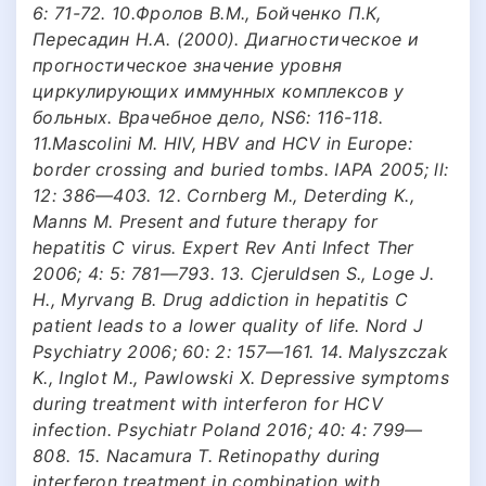
6: 71-72. 10.Фролов В.М., Бойченко П.К,
Пересадин Н.А. (2000). Диагностическое и
прогностическое значение уровня
циркулирующих иммунных комплексов у
больных. Врачебное дело, NS6: 116-118.
11.Mascolini M. HIV, HBV and HCV in Europe:
border crossing and buried tombs. IAPA 2005; ll:
12: 386—403. 12. Cornberg M., Deterding K.,
Manns M. Present and future therapy for
hepatitis С virus. Expert Rev Anti Infect Ther
2006; 4: 5: 781—793. 13. Cjeruldsen S., Loge J.
H., Myrvang В. Drug addiction in hepatitis С
patient leads to a lower quality of life. Nord J
Psychiatry 2006; 60: 2: 157—161. 14. Malyszczak
K., Inglot M., Pawlowski X. Depressive symptoms
during treatment with interferon for HCV
infection. Psychiatr Poland 2016; 40: 4: 799—
808. 15. Nacamura T. Retinopathy during
interferon treatment in combination with