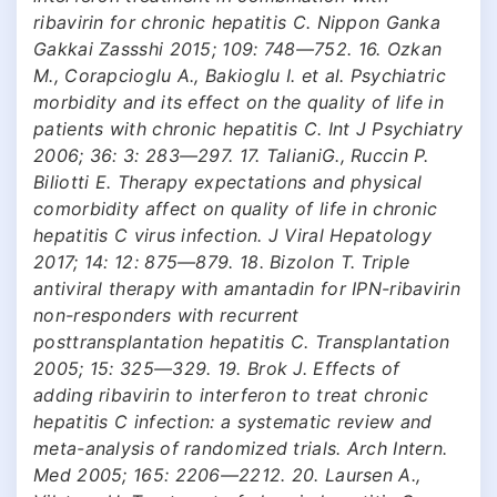
ribavirin for chronic hepatitis С. Nippon Ganka
Gakkai Zassshi 2015; 109: 748—752. 16. Ozkan
M., Corapcioglu A., Bakioglu I. et al. Psychiatric
morbidity and its effect on the quality of life in
patients with chronic hepatitis С. Int J Psychiatry
2006; 36: 3: 283—297. 17. TalianiG., Ruccin P.
Biliotti E. Therapy expectations and physical
comorbidity affect on quality of life in chronic
hepatitis С virus infection. J Viral Hepatology
2017; 14: 12: 875—879. 18. Bizolon T. Triple
antiviral therapy with amantadin for IPN-ribavirin
non-responders with recurrent
posttransplantation hepatitis С. Transplantation
2005; 15: 325—329. 19. Brok J. Effects of
adding ribavirin to interferon to treat chronic
hepatitis С infection: a systematic review and
meta-analysis of randomized trials. Arch Intern.
Med 2005; 165: 2206—2212. 20. Laursen A.,