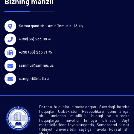
Bizning manzil
Samarqand sh., Amir Temur k.,18-uy
+998(66) 233 08 41
+998 (66) 233 71 75
sammu@sammu.uz
samgmi@mail.ru
Barcha huquqlar himoyalangan. Saytdagi barcha
huquqlar O'zbekiston Respublikasi qonunlariga,
shu jumladan mualliflik huquqi va turdosh
huquqlarga muvofiq himoya qilinadi. Sayt
materiallaridan foydalanganda, Samarqand davlat
tibbiyot universiteti saytiga havola
ko'rsatilishi
shart