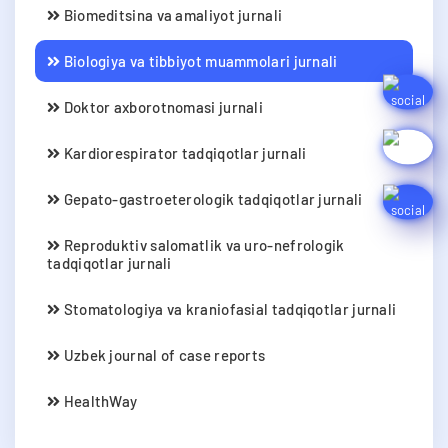
Biomeditsina va amaliyot jurnali
Biologiya va tibbiyot muammolari jurnali
Doktor axborotnomasi jurnali
Kardiorespirator tadqiqotlar jurnali
Gepato-gastroeterologik tadqiqotlar jurnali
Reproduktiv salomatlik va uro-nefrologik
tadqiqotlar jurnali
Stomatologiya va kraniofasial tadqiqotlar jurnali
Uzbek journal of case reports
HealthWay