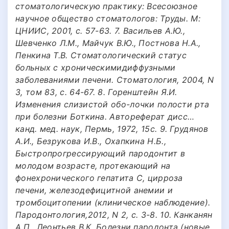
стоматологическую практику: Всесоюзное
научное общество стоматологов: Труды. М:
ЦНИИС, 2001, с. 57-63. 7. Васильев А.Ю.,
Шевченко Л.М., Майчук В.Ю., Постнова Н.А.,
Пенкина Т.В. Стоматологический статус
больных с хроническимидиффузными
заболеваниями печени. Стоматология, 2004, N
3, том 83, c. 64-67. 8. Горенштейн Я.И.
Изменения слизистой обо-лочки полости рта
при болезни Боткина. Автореферат дисс…
канд. мед. наук, Пермь, 1972, 15с. 9. Грудянов
А.И., Безрукова И.В., Охапкина Н.Б.,
Быстропрогрессирующий пародонтит в
молодом возрасте, протекающий на
фонехронического гепатита С, цирроза
печени, железодефицитной анемии и
тромбоцитопении (клиническое наблюдение).
Пародонтология,2012, N 2, c. 3-8. 10. Канканян
А.П., Леонтьев В.К. Болезни пародонта (новые