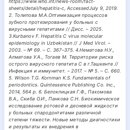
https://www.who.int/news-room/fact-
sheets/detail/hepatitis-c, AccessedJuly 9, 2019.
2. Толипова М.А.Оптимизация процессов
зубного протезирования у больных с
вирусными гепатитами // Дисс. – 2025.
3.Kurbanov F. Hepatitis C virus molecular
epidemiology in Uzbekistan // J Med Virol. –
2003. – № 69. – С. 367–375. 4.Нематова Н.У.,
Алматова У.А., Тогаев М. Территории риска
острого вирусного гепатита С в г.Ташкенте //
Инфекция и иммунитет. – 2017. – № 5. – С. 660.
5. Wilson T.G. Kornman K.S. Fundamentals of
periodontics. Quintessence Publishing Co. Inc.,
2014, 564 p. 6. Белоклицкая Г.Ф., Пахомова
В.А., Скиба О.И., Панкова С.Н. Биохимическое
исследование ротовой и десневой жидкости
у больных спародонтитами различной
степени тяжести. Новые методы диагностики
и результаты их внедрения в