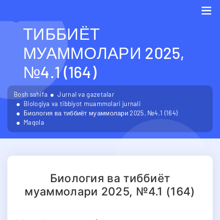
БИОЛОГИЯ ВА
ТИББИЁТ
Me
МУАММОЛАРИ 2025,
№4.1 (164)
Bosh sahifa
Jurnal va gazetalar
Biologiya va tibbiyot muammolari jurnali
Биология ва тиббиёт муаммолари 2025, №4.1 (164)
Maqola
Биология ва тиббиёт
муаммолари 2025, №4.1 (164)