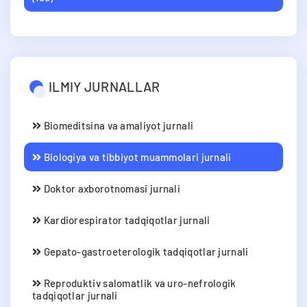
ILMIY JURNALLAR
Biomeditsina va amaliyot jurnali
Biologiya va tibbiyot muammolari jurnali
Doktor axborotnomasi jurnali
Kardiorespirator tadqiqotlar jurnali
Gepato-gastroeterologik tadqiqotlar jurnali
Reproduktiv salomatlik va uro-nefrologik
tadqiqotlar jurnali