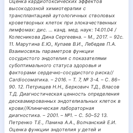
Оценка кардиотоксических эффектов
высокодозной химиотерапии с
трансплантацией аутологичных стволовых
кроветворных клеток при злокачественных
лимфомах: дис. … канд. мед. наук: 14.01.04 /
Колесникова Дина Сергеевна. – М., 2017. – 92с.
11. Марутина Е.Ю., Купаев В.И., Лебедев П.А.
Взаимосвязь параметров функции
сосудистого эндотелия с показателями
субоптимального статуса здоровья и
факторами сердечно-сосудистого риска//
Cardioсоматика. – 2016. – Т. 7, № 3-4. – С. 86–
90. 12. Петрищев Н.Н., Беркович Т.Д., Власов
Т.Д. Диагностическая ценность определения
десквамированных эндотелиальных клеток в
крови//Клиническая лабораторная
диагностика. – 2001. – №1. – С. 50–52 13.
Петренко Т.Е., Панина А.А., Волчанский Е.И.
Оценка функции эндотелия у детей и