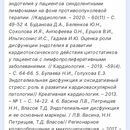
эндотелия у пациентов синдолентными
лимфомами на фоне противоопухолевой
терапии. //Кардиология. – 2020. – 60(11) – С.
49-52 4. Буданова Д.А., Беленков Ю.Н.,
Соколова И.Я., Антюфеева О.Н., Ершов В.И.,
Ильгисонис И.С., Гадаев И.Ю. Оценка роли
дисфункции эндотелия в развитии
кардиотоксического действия цитостатиков
у пациентов с лимфопролиферативными
заболеваниями. // Кардиология. – 2019. –59(4).
– С. 64-66. 5. Булаева Н.И., Голухова Е.З.
Эндотелиальная дисфункция и оксидативный
стресс: роль в развитии кардиоваскулярной
патологии// Креативная кардиология. – 2013.
– № 1. – С. 14–22. 4. 6. Васина Л.В., Петрищев
Н.Н., Власов Т.Д. Эндотелиальная дисфункция
и ее основные маркеры. / Л.В. Васина, Н.Н.
Петрищев, Т.Д. Власов// Регионарное
кровообращение и микроциркуляция. – 2017. –