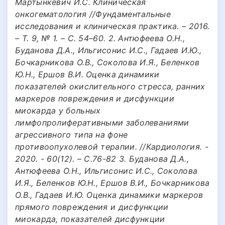
Мартынкевич И.С. Клиническая
онкогематология //Фундаментальные
исследования и клиническая практика. – 2016.
– Т. 9, № 1. – С. 54–60. 2. Антюфеева О.Н.,
Буданова Д.А., Ильгисонис И.С., Гадаев И.Ю.,
Бочкарникова О.В., Соколова И.Я., Беленков
Ю.Н., Ершов В.И. Оценка динамики
показателей окислительного стресса, ранних
маркеров повреждения и дисфункции
миокарда у больных
лимфопролиферативными заболеваниями
агрессивного типа на фоне
противоопухолевой терапии. //Кардиология. -
2020. - 60(12). – С.76-82 3. Буданова Д.А.,
Антюфеева О.Н., Ильгисонис И.С., Соколова
И.Я., Беленков Ю.Н., Ершов В.И., Бочкарникова
О.В., Гадаев И.Ю. Оценка динамики маркеров
прямого повреждения и дисфункции
миокарда, показателей дисфункции