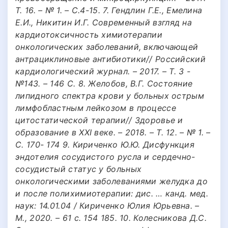
Т. 16. – № 1. – С.4-15. 7. Гендлин Г.Е., Емелина
Е.И., Никитин И.Г. Современный взгляд на
кардиотоксичность химиотерапии
онкологических заболеваний, включающей
антрациклиновые антибиотики// Российский
кардиологический журнал. – 2017. – Т. 3 -
№143. – 146 С. 8. Желобов, В.Г. Состояние
липидного спектра крови у больных острым
лимфобластным лейкозом в процессе
цитостатической терапии// Здоровье и
образование в XXI веке. – 2018. – Т. 12. – № 1. –
С. 170- 174 9. Кириченко Ю.Ю. Дисфункция
эндотелия сосудистого русла и сердечно-
сосудистый статус у больных
онкологическими заболеваниями желудка до
и после полихимиотерапии: дис. … канд. мед.
наук: 14.01.04 / Кириченко Юлия Юрьевна. –
М., 2020. – 61 с. 154 185. 10. Колесникова Д.С.