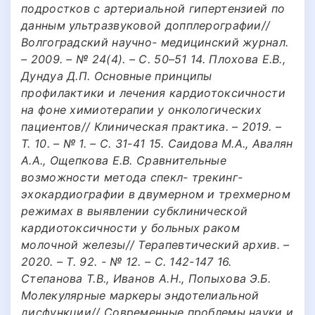
подростков с артериальной гипертензией по
данным ультразвуковой допплерографии//
Волгоградский научно- медицинский журнал.
– 2009. – № 24(4). – С. 50–51 14. Плохова Е.В.,
Дундуа Д.П. Основные принципы
профилактики и лечения кардиотоксичности
на фоне химиотерапии у онкологических
пациентов// Клиническая практика. – 2019. –
Т. 10. – № 1. – С. 31-41 15. Саидова М.А., Авалян
А.А., Ощепкова Е.В. Сравнительные
возможности метода спекл- трекинг-
эхокардиографии в двумерном и трехмерном
режимах в выявлении субклинической
кардиотоксичности у больных раком
молочной железы// Терапевтический архив. –
2020. – Т. 92. - № 12. – С. 142-147 16.
Степанова Т.В., Иванов А.Н., Попыхова Э.Б.
Молекулярные маркеры эндотелиальной
дисфункции// Современные проблемы науки и