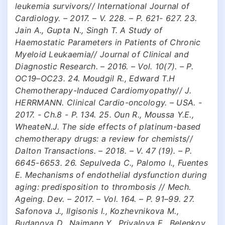
leukemia survivors// International Journal of
Cardiology. – 2017. – V. 228. – P. 621- 627. 23.
Jain A., Gupta N., Singh T. A Study of
Haemostatic Parameters in Patients of Chronic
Myeloid Leukaemia// Journal of Clinical and
Diagnostic Research. – 2016. – Vol. 10(7). – P.
OC19–OC23. 24. Moudgil R., Edward T.H
Chemotherapy-Induced Cardiomyopathy// J.
HERRMANN. Clinical Cardio-oncology. – USA. -
2017. - Ch.8 - P. 134. 25. Oun R., Moussa Y.E.,
WheateN.J. The side effects of platinum-based
chemotherapy drugs: a review for chemists//
Dalton Transactions. – 2018. – V. 47 (19). – P.
6645-6653. 26. Sepulveda C., Palomo I., Fuentes
E. Mechanisms of endothelial dysfunction during
aging: predisposition to thrombosis // Mech.
Ageing. Dev. – 2017. – Vol. 164. – P. 91–99. 27.
Safonova J., Ilgisonis I., Kozhevnikova M.,
Budanova D., Naimann Y., Privalova E., Belenkov