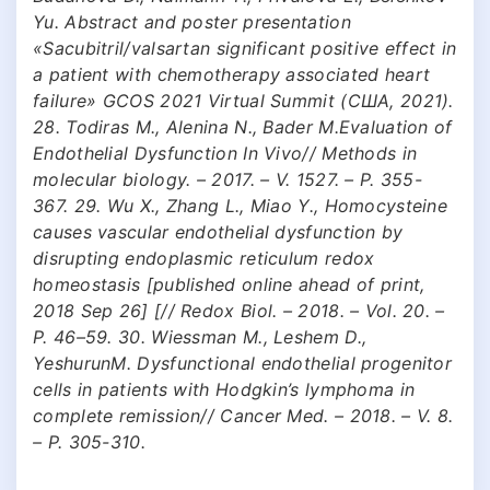
Yu. Abstract and poster presentation
«Sacubitril/valsartan significant positive effect in
a patient with chemotherapy associated heart
failure» GCOS 2021 Virtual Summit (США, 2021).
28. Todiras M., Alenina N., Bader M.Evaluation of
Endothelial Dysfunction In Vivo// Methods in
molecular biology. – 2017. – V. 1527. – P. 355-
367. 29. Wu X., Zhang L., Miao Y., Homocysteine
causes vascular endothelial dysfunction by
disrupting endoplasmic reticulum redox
homeostasis [published online ahead of print,
2018 Sep 26] [// Redox Biol. – 2018. – Vol. 20. –
P. 46–59. 30. Wiessman M., Leshem D.,
YeshurunM. Dysfunctional endothelial progenitor
cells in patients with Hodgkin’s lymphoma in
complete remission// Cancer Med. – 2018. – V. 8.
– P. 305-310.