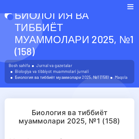
БИОЛОГИЯ ВА
Me
ТИББИЁТ
МУАММОЛАРИ 2025, №1
(158)
Bosh sahifa
Jurnal va gazetalar
Biologiya va tibbiyot muammolari jurnali
Биология ва тиббиёт муаммолари 2025, №1 (158)
Maqola
Биология ва тиббиёт
муаммолари 2025, №1 (158)