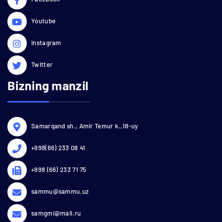
Youtube
Instagram
Twitter
Bizning manzil
Samarqand sh., Amir Temur k.,18-uy
+998(66) 233 08 41
+998 (66) 233 71 75
sammu@sammu.uz
samgmi@mail.ru