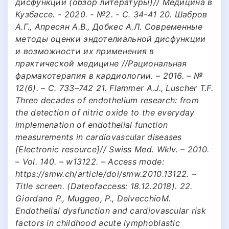
дисфункции (обзор литературы)// Медицина в
Кузбассе. - 2020. - №2. - С. 34-41 20. Шабров
А.Г., Апресян А.В., Добкес А.Л. Современные
методы оценки эндотелиальной дисфункции
и возможности их применения в
практической медицине //Рациональная
фармакотерапия в кардиологии. – 2016. – №
12(6). – С. 733–742 21. Flammer A.J., Luscher T.F.
Three decades of endothelium research: from
the detection of nitric oxide to the everyday
implemenation of endothelial function
measurements in cardiovascular diseases
[Electronic resource]// Swiss Med. Wklv. – 2010.
– Vol. 140. – w13122. – Access mode:
https://smw.ch/article/doi/smw.2010.13122. –
Title screen. (Dateofaccess: 18.12.2018). 22.
Giordano P., Muggeo, P., DelvecchioM.
Endothelial dysfunction and cardiovascular risk
factors in childhood acute lymphoblastic