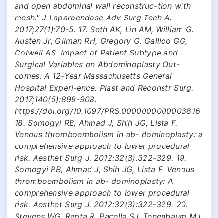
and open abdominal wall reconstruc-tion with
mesh." J Laparoendosc Adv Surg Tech A.
2017;27(1):70-5. 17. Seth AK, Lin AM, William G.
Austen Jr, Gilman RH, Gregory G. Gallico GG,
Colwell AS. Impact of Patient Subtype and
Surgical Variables on Abdominoplasty Out-
comes: A 12-Year Massachusetts General
Hospital Experi-ence. Plast and Reconstr Surg.
2017;140(5):899-908.
https://doi.org/10.1097/PRS.0000000000003816
18. Somogyi RB, Ahmad J, Shih JG, Lista F.
Venous thromboembolism in ab- dominoplasty: a
comprehensive approach to lower procedural
risk. Aesthet Surg J. 2012:32(3):322-329. 19.
Somogyi RB, Ahmad J, Shih JG, Lista F. Venous
thromboembolism in ab- dominoplasty: A
comprehensive approach to lower procedural
risk. Aesthet Surg J. 2012:32(3):322-329. 20.
Stevens WG, Repta R, Pacella SJ, Tenenbaum MJ,