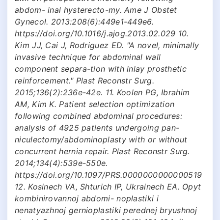
abdom- inal hysterecto-my. Ame J Obstet
Gynecol. 2013:208(6):449e1-449e6.
https://doi.org/10.1016/j.ajog.2013.02.029 10.
Kim JJ, Cai J, Rodriguez ED. "A novel, minimally
invasive technique for abdominal wall
component separa-tion with inlay prosthetic
reinforcement." Plast Reconstr Surg.
2015;136(2):236e-42e. 11. Koolen PG, Ibrahim
AM, Kim K. Patient selection optimization
following combined abdominal procedures:
analysis of 4925 patients undergoing pan-
niculectomy/abdominoplasty with or without
concurrent hernia repair. Plast Reconstr Surg.
2014;134(4):539e-550e.
https://doi.org/10.1097/PRS.0000000000000519
12. Kosinech VA, Shturich IP, Ukrainech EA. Opyt
kombinirovannoj abdomi- noplastiki i
nenatyazhnoj gernioplastiki perednej bryushnoj