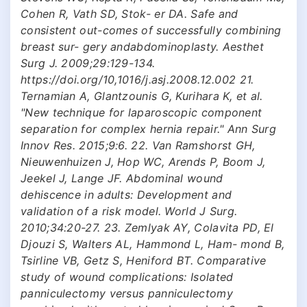
Cohen R, Vath SD, Stok- er DA. Safe and
consistent out-comes of successfully combining
breast sur- gery andabdominoplasty. Аesthet
Surg J. 2009;29:129-134.
https://doi.org/10,1016/j.asj.2008.12.002 21.
Ternamian A, Glantzounis G, Kurihara K, et al.
"New technique for laparoscopic component
separation for complex hernia repair." Ann Surg
Innov Res. 2015;9:6. 22. Van Ramshorst GH,
Nieuwenhuizen J, Hop WC, Arends P, Boom J,
Jeekel J, Lange JF. Abdominal wound
dehiscence in adults: Development and
validation of a risk model. World J Surg.
2010;34:20-27. 23. Zemlyak AY, Colavita PD, El
Djouzi S, Walters AL, Hammond L, Ham- mond B,
Tsirline VB, Getz S, Heniford BT. Comparative
study of wound complications: Isolated
panniculectomy versus panniculectomy