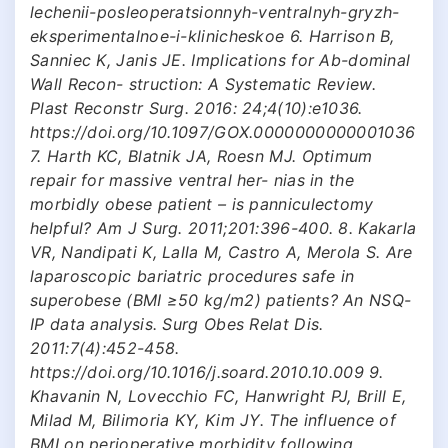
lechenii-posleoperatsionnyh-ventralnyh-gryzh-
eksperimentalnoe-i-klinicheskoe 6. Harrison B,
Sanniec K, Janis JE. Implications for Ab-dominal
Wall Recon- struction: A Systematic Review.
Plast Reconstr Surg. 2016: 24;4(10):e1036.
https://doi.org/10.1097/GOX.0000000000001036
7. Harth KC, Blatnik JA, Roesn MJ. Optimum
repair for massive ventral her- nias in the
morbidly obese patient – is panniculectomy
helpful? Am J Surg. 2011;201:396-400. 8. Kakarla
VR, Nandipati K, Lalla M, Castro A, Merola S. Are
laparoscopic bariatric procedures safe in
superobese (BMI ≥50 kg/m2) patients? An NSQ-
IP data analysis. Surg Obes Relat Dis.
2011:7(4):452-458.
https://doi.org/10.1016/j.soard.2010.10.009 9.
Khavanin N, Lovecchio FC, Hanwright PJ, Brill E,
Milad M, Bilimoria KY, Kim JY. The influence of
BMI on perioperative morbidity following