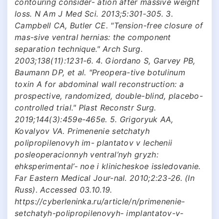
contouring consider- ation after massive weight
loss. N Am J Med Sci. 2013;5:301-305. 3.
Campbell CA, Butler CE. "Tension-free closure of
mas-sive ventral hernias: the component
separation technique." Arch Surg.
2003;138(11):1231-6. 4. Giordano S, Garvey PB,
Baumann DP, et al. "Preopera-tive botulinum
toxin A for abdominal wall reconstruction: a
prospective, randomized, double-blind, placebo-
controlled trial." Plast Reconstr Surg.
2019;144(3):459e-465e. 5. Grigoryuk AA,
Kovalyov VA. Primenenie setchatyh
polipropilenovyh im- plantatov v lechenii
posleoperacionnyh ventral’nyh gryzh:
ehksperimental’- noe i klinicheskoe issledovanie.
Far Eastern Medical Jour-nal. 2010;2:23-26. (In
Russ). Accessed 03.10.19.
https://cyberleninka.ru/article/n/primenenie-
setchatyh-polipropilenovyh- implantatov-v-