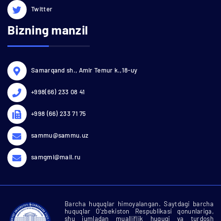
Twitter
Bizning manzil
Samarqand sh., Amir Temur k.,18-uy
+998(66) 233 08 41
+998 (66) 233 71 75
sammu@sammu.uz
samgmi@mail.ru
Barcha huquqlar himoyalangan. Saytdagi barcha
huquqlar O'zbekiston Respublikasi qonunlariga,
shu jumladan mualliflik huquqi va turdosh