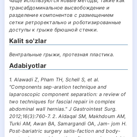
чаще используются новые методы, такие как
трансабдоминальное высвобождение и
разделение компонентов с размещением
сетки ретроректально и роботизированные
доступы к грыже брюшной стенки.
Kalit so'zlar
Вентральные грыжи, протезная пластика.
Adabiyotlar
1. Alawadi Z, Pham TH, Schell S, et al.
"Components sep-aration technique and
laparoscopic component separation: a review of
two techniques for fascial repair in complex
abdominal wall hernias." J Gastrointest Surg.
2012;16(3):760-7. 2. Aldaqal SM, Makhdoum AM,
Turki AM, Awan BA, Samargandi OA, Jam- jom H.
Post-bariatric surgery satis-faction and body-