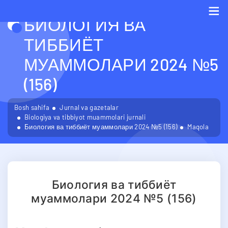
БИОЛОГИЯ ВА
Me
ТИББИЁТ
МУАММОЛАРИ 2024 №5
(156)
Bosh sahifa
Jurnal va gazetalar
Biologiya va tibbiyot muammolari jurnali
Биология ва тиббиёт муаммолари 2024 №5 (156)
Maqola
Биология ва тиббиёт
муаммолари 2024 №5 (156)