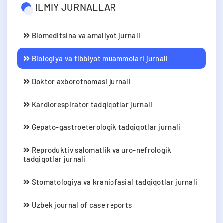
ILMIY JURNALLAR
Biomeditsina va amaliyot jurnali
Biologiya va tibbiyot muammolari jurnali
Doktor axborotnomasi jurnali
Kardiorespirator tadqiqotlar jurnali
Gepato-gastroeterologik tadqiqotlar jurnali
Reproduktiv salomatlik va uro-nefrologik
tadqiqotlar jurnali
Stomatologiya va kraniofasial tadqiqotlar jurnali
Uzbek journal of case reports