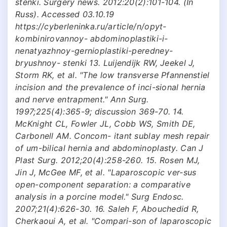
stenki. Surgery news. 2012:20(2):101-104. (In
Russ). Accessed 03.10.19
https://cyberleninka.ru/article/n/opyt-
kombinirovannoy- abdominoplastiki-i-
nenatyazhnoy-gernioplastiki-peredney-
bryushnoy- stenki 13. Luijendijk RW, Jeekel J,
Storm RK, et al. "The low transverse Pfannenstiel
incision and the prevalence of inci-sional hernia
and nerve entrapment." Ann Surg.
1997;225(4):365-9; discussion 369-70. 14.
McKnight CL, Fowler JL, Cobb WS, Smith DE,
Carbonell AM. Concom- itant sublay mesh repair
of um-bilical hernia and abdominoplasty. Can J
Plast Surg. 2012;20(4):258-260. 15. Rosen MJ,
Jin J, McGee MF, et al. "Laparoscopic ver-sus
open-component separation: a comparative
analysis in a porcine model." Surg Endosc.
2007;21(4):626-30. 16. Saleh F, Abouchedid R,
Cherkaoui A, et al. "Compari-son of laparoscopic