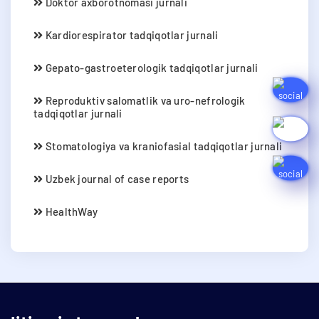
Doktor axborotnomasi jurnali
Kardiorespirator tadqiqotlar jurnali
Gepato-gastroeterologik tadqiqotlar jurnali
Reproduktiv salomatlik va uro-nefrologik
tadqiqotlar jurnali
Stomatologiya va kraniofasial tadqiqotlar jurnali
Uzbek journal of case reports
HealthWay