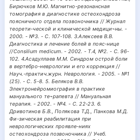
Бирючков М.Ю. Магнитно-резонансная
томография в диагностике остеохондроза
поясничного отдела позвоночника // Журнал
теорети-ческой и клинической медици¬ны. -
2000. - №3. - С. 107-108. 3.Алексеев В.В.
Диагностика и лечение болей в пояс-нице
//Consilium medicum. - 2002. - Т.4, №2. - С. 96-
102. 4.Асадуллаев М.М. Синдром острой боли
в вертебро-неврологии и его коррекция //
Науч.-практич.журн. Неврология. - 2005. - №1
(25). - С. 5-8. 5. Беляков В.В.
Электронейромиография в практике
мануального те¬рапевта // Мануальная
терапия. - 2002. - №4. - С. 22-23. 6.
Дривотинов Б.В., Полякова Т.Д., Панкова М.Д.
Фи-зическая реабилитация при
неврологических проявле-ниях
остеохондроза позвоночника // Учеб.