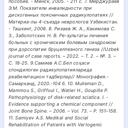
пособие. - Минск, 2005. - 211 с. 7. Мирджураев
Э.М. Показатели инвалидности при
дискогенных поясничных радикулопатиях //
Материа-лы 4-съезда неврологов Узбекистан.
- Ташкент, 2008. 8. Ризаев Ж. А., Хакимова С.
З., Заболотских Н. В. Ре-зультаты лечения
больных с хроническим болевым синдромом
при дорсопатии бруцеллезного генеза //Uzbek
journal of case reports. – 2022. – Т. 2. – №. 3. –
С. 18-25. 9.Самиев А.С.Бел соҳаси
спондилоген радикулопатияларида
реабилитацион тадбирлар// Монография.-
Самарканд, 2020.-104 б. 10. Mulleman D.,
Mammou S., Griffoul I., Watier H., Goupille P.
Pathophysiology of disk-related sciatica. I. -
Evidence supporting a chemical component //
Joint Bone Spine. – 2006. – Vol. 73. – P. 151–158.
11. Samiyev A.S. Medikal and Social
Rehabilitation of Patients with Vertogenic