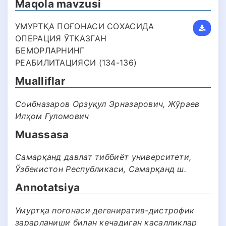
Maqola mavzusi
УМУРТҚА ПОҒОНАСИ СОХАСИДА
ОПЕРАЦИЯ ЎТКАЗГАН
БЕМОРЛАРНИНГ
РЕАБИЛИТАЦИЯСИ (134-136)
Mualliflar
Соибназаров Орзуқул Эрназарович, Жўраев
Илҳом Ғуломович
Muassasa
Самарқанд давлат тиббиёт университети,
Ўзбекистон Республикаси, Самарқанд ш.
Annotatsiya
Умуртқа поғонаси дегениратив-дистрофик
зарарланиши билан кечадиган касалликлар