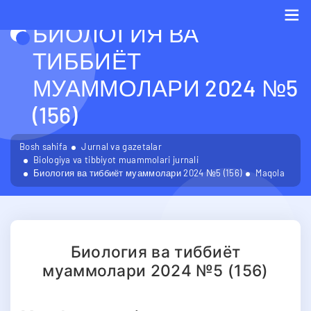
БИОЛОГИЯ ВА
Me
ТИББИЁТ
МУАММОЛАРИ 2024 №5
(156)
Bosh sahifa
Jurnal va gazetalar
Biologiya va tibbiyot muammolari jurnali
Биология ва тиббиёт муаммолари 2024 №5 (156)
Maqola
Биология ва тиббиёт
муаммолари 2024 №5 (156)