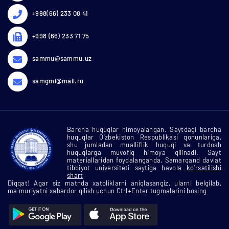
+998(66) 233 08 41
+998 (66) 233 71 75
sammu@sammu.uz
samgmi@mail.ru
Barcha huquqlar himoyalangan. Saytdagi barcha
huquqlar O'zbekiston Respublikasi qonunlariga,
shu jumladan mualliflik huquqi va turdosh
huquqlarga muvofiq himoya qilinadi. Sayt
materiallaridan foydalanganda, Samarqand davlat
tibbiyot universiteti saytiga havola
ko'rsatilishi
shart
Diqqat! Agar siz matnda xatoliklarni aniqlasangiz, ularni belgilab,
ma`muriyatni xabardor qilish uchun Ctrl+Enter tugmalarini bosing