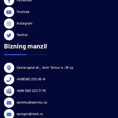
Youtube
Instagram
Twitter
Bizning manzil
Samarqand sh., Amir Temur k.,18-uy
+998(66) 233 08 41
+998 (66) 233 71 75
sammu@sammu.uz
samgmi@mail.ru