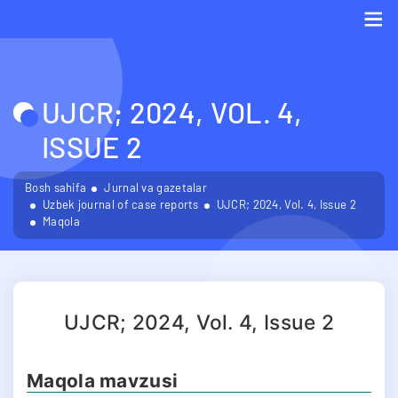
Me
UJCR; 2024, VOL. 4,
ISSUE 2
Bosh sahifa
Jurnal va gazetalar
Uzbek journal of case reports
UJCR; 2024, Vol. 4, Issue 2
Maqola
UJCR; 2024, Vol. 4, Issue 2
Maqola mavzusi