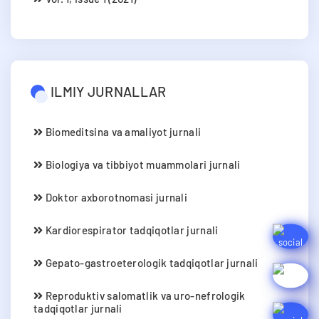
ILMIY JURNALLAR
Biomeditsina va amaliyot jurnali
Biologiya va tibbiyot muammolari jurnali
Doktor axborotnomasi jurnali
Kardiorespirator tadqiqotlar jurnali
Gepato-gastroeterologik tadqiqotlar jurnali
Reproduktiv salomatlik va uro-nefrologik
tadqiqotlar jurnali