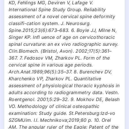
KD, Fehlings MG, Deviren V, Lafage V.
International Spine Study Group. Reliability
assessment of a novel cervical spine deformity
classifi-cation system. J. Neurosurg.
Spine.2015;23(6):673–683. 6. Boyle JJ, Milne N,
Singer KP. Infl uence of age on cervicothoracic
spinal curvature: an ex vivo radiographic survey.
Clin.Biomech. (Bristol, Avon). 2002;17(5):361–
367. 7. Fedosov VM, Zharkov PL. Form of the
cervical spine in various age periods.
Arch.Anat.1989;96(5):35–37. 8. Burenchev DV,
Kharchenko VP, Zharkov PL. Quantitative
assessment of physiological thoracic kyphosis in
adults according to radiogrammetry data. Vestn.
Roentgenol. 2001;5:29–32. 9. Mokhov DE, Belash
VO. Methodology of clinical osteopathic
examination: Study guide. St.Petersburg:Izd-vo
SZGMUim. I.I. Mechnikova;2019;80 p. 10. Orel
AM. The angular ruler of the Eagle: Patent of the