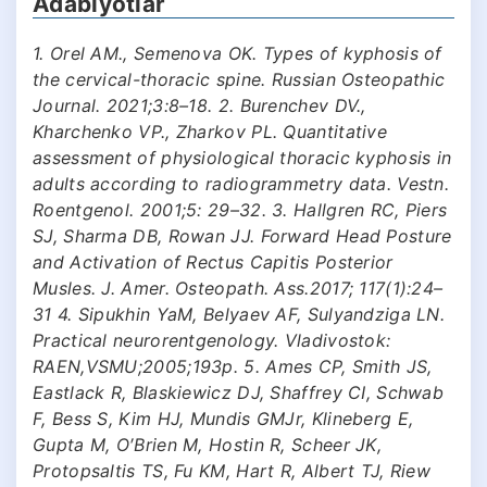
Adabiyotlar
1. Orel AM., Semenova OK. Types of kyphosis of
the cervical-thoracic spine. Russian Osteopathic
Journal. 2021;3:8–18. 2. Burenchev DV.,
Kharchenko VP., Zharkov PL. Quantitative
assessment of physiological thoracic kyphosis in
adults according to radiogrammetry data. Vestn.
Roentgenol. 2001;5: 29–32. 3. Hallgren RC, Piers
SJ, Sharma DB, Rowan JJ. Forward Head Posture
and Activation of Rectus Capitis Posterior
Musles. J. Amer. Osteopath. Ass.2017; 117(1):24–
31 4. Sipukhin YaM, Belyaev AF, Sulyandziga LN.
Practical neurorentgenology. Vladivostok:
RAEN,VSMU;2005;193p. 5. Ames CP, Smith JS,
Eastlack R, Blaskiewicz DJ, Shaffrey CI, Schwab
F, Bess S, Kim HJ, Mundis GMJr, Klineberg E,
Gupta M, O′Brien M, Hostin R, Scheer JK,
Protopsaltis TS, Fu KM, Hart R, Albert TJ, Riew