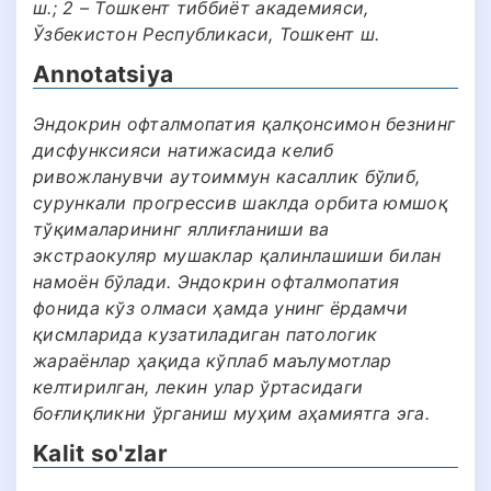
ш.; 2 – Тошкент тиббиёт академияси,
Ўзбекистон Республикаси, Тошкент ш.
Annotatsiya
Эндокрин офталмопатия қалқонсимон безнинг
дисфунксияси натижасида келиб
ривожланувчи аутоиммун касаллик бўлиб,
сурункали прогрессив шаклда орбита юмшоқ
тўқималарининг яллиғланиши ва
экстраокуляр мушаклар қалинлашиши билан
намоён бўлади. Эндокрин офталмопатия
фонида кўз олмаси ҳамда унинг ёрдамчи
қисмларида кузатиладиган патологик
жараёнлар ҳақида кўплаб маълумотлар
келтирилган, лекин улар ўртасидаги
боғлиқликни ўрганиш муҳим аҳамиятга эга.
Kalit so'zlar