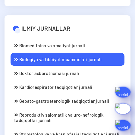
ILMIY JURNALLAR
Biomeditsina va amaliyot jurnali
Biologiya va tibbiyot muammolari jurnali
Doktor axborotnomasi jurnali
Kardiorespirator tadqiqotlar jurnali
Gepato-gastroeterologik tadqiqotlar jurnali
Reproduktiv salomatlik va uro-nefrologik
tadqiqotlar jurnali
Stomatologiya va kraniofasial tadqiqotlar jurnali