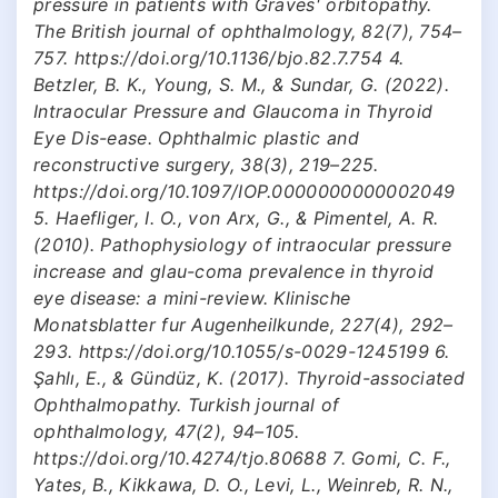
pressure in patients with Graves' orbitopathy.
The British journal of ophthalmology, 82(7), 754–
757. https://doi.org/10.1136/bjo.82.7.754 4.
Betzler, B. K., Young, S. M., & Sundar, G. (2022).
Intraocular Pressure and Glaucoma in Thyroid
Eye Dis-ease. Ophthalmic plastic and
reconstructive surgery, 38(3), 219–225.
https://doi.org/10.1097/IOP.0000000000002049
5. Haefliger, I. O., von Arx, G., & Pimentel, A. R.
(2010). Pathophysiology of intraocular pressure
increase and glau-coma prevalence in thyroid
eye disease: a mini-review. Klinische
Monatsblatter fur Augenheilkunde, 227(4), 292–
293. https://doi.org/10.1055/s-0029-1245199 6.
Şahlı, E., & Gündüz, K. (2017). Thyroid-associated
Ophthalmopathy. Turkish journal of
ophthalmology, 47(2), 94–105.
https://doi.org/10.4274/tjo.80688 7. Gomi, C. F.,
Yates, B., Kikkawa, D. O., Levi, L., Weinreb, R. N.,