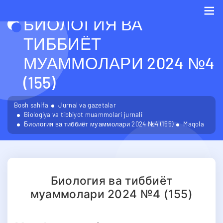
БИОЛОГИЯ ВА
Me
ТИББИЁТ
МУАММОЛАРИ 2024 №4
(155)
Bosh sahifa
Jurnal va gazetalar
Biologiya va tibbiyot muammolari jurnali
Биология ва тиббиёт муаммолари 2024 №4 (155)
Maqola
Биология ва тиббиёт
муаммолари 2024 №4 (155)