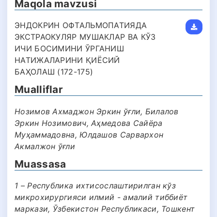
Maqola mavzusi
ЭНДОКРИН ОФТАЛЬМОПАТИЯДА
ЭКСТРАОКУЛЯР МУШАКЛАР ВА КЎЗ
ИЧИ БОСИМИНИ ЎРГАНИШ
НАТИЖАЛАРИНИ ҚИЁСИЙ
БАҲОЛАШ (172-175)
Mualliflar
Нозимов Ахмаджон Эркин ўғли, Билалов
Эркин Нозимович, Аҳмедова Сайёра
Муҳаммадовна, Юлдашов Сарвархон
Акмалжон ўғли
Muassasa
1 – Республика ихтисослаштирилган кўз
микрохирургияси илмий - амалий тиббиёт
маркази, Ўзбекистон Республикаси, Тошкент