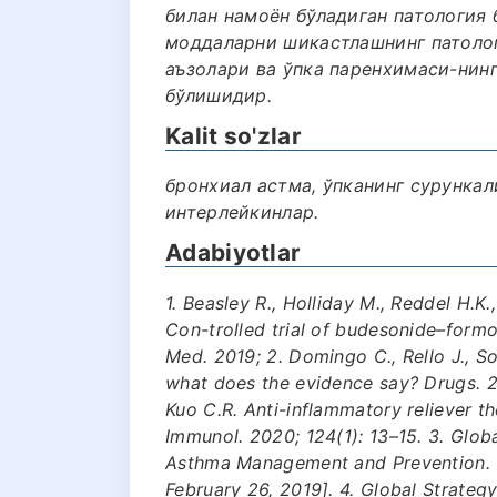
билан намоён бўладиган патология 
моддаларни шикастлашнинг патоло
аъзолари ва ўпка паренхимаси-нин
бўлишидир.
Kalit so'zlar
бронхиал астма, ўпканинг сурункал
интерлейкинлар.
Adabiyotlar
1. Beasley R., Holliday M., Reddel H.K.,
Con-trolled trial of budesonide–formo
Med. 2019; 2. Domingo C., Rello J., 
what does the evidence say? Drugs. 20
Kuo C.R. Anti-inflammatory reliever t
Immunol. 2020; 124(1): 13–15. 3. Globa
Asthma Management and Prevention. U
February 26, 2019]. 4. Global Strate