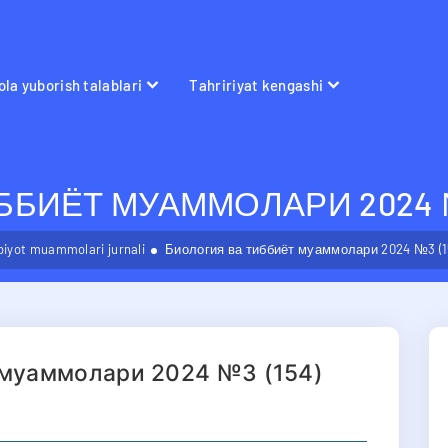
la yuborish talablari
Tahririyat kengashi
БИЁТ МУАММОЛАРИ 2024 №
bbiyot muammolari jurnali
Биология ва тиббиёт муаммолари 2024 №3 (1
 муаммолари 2024 №3 (154)