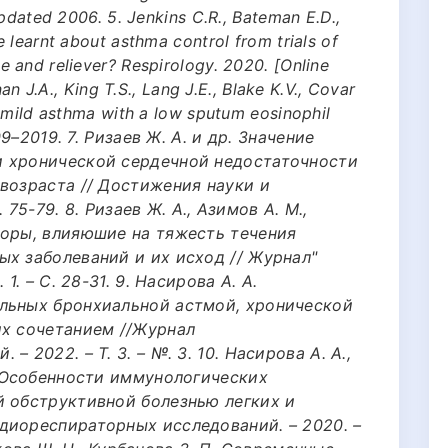
Updated 2006. 5. Jenkins C.R., Bateman E.D.,
 learnt about asthma control from trials of
 and reliever? Respirology. 2020. [Online
an J.A., King T.S., Lang J.E., Blake K.V., Covar
 mild asthma with a low sputum eosinophil
09–2019. 7. Ризаев Ж. А. и др. Значение
и хронической сердечной недостаточности
возраста // Достижения науки и
. 75-79. 8. Ризаев Ж. А., Азимов А. М.,
торы, влияюшие на тяжесть течения
ых заболеваний и их исход // Журнал"
1. – С. 28-31. 9. Насирова А. А.
льных бронхиальной астмой, хронической
их сочетанием //Журнал
 2022. – Т. 3. – №. 3. 10. Насирова А. А.,
. Особенности иммунологических
й обструктивной болезнью легких и
диореспираторных исследований. – 2020. –