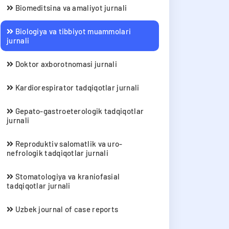
Biomeditsina va amaliyot jurnali
Biologiya va tibbiyot muammolari
jurnali
Doktor axborotnomasi jurnali
Kardiorespirator tadqiqotlar jurnali
Gepato-gastroeterologik tadqiqotlar
jurnali
Reproduktiv salomatlik va uro-
nefrologik tadqiqotlar jurnali
Stomatologiya va kraniofasial
tadqiqotlar jurnali
Uzbek journal of case reports