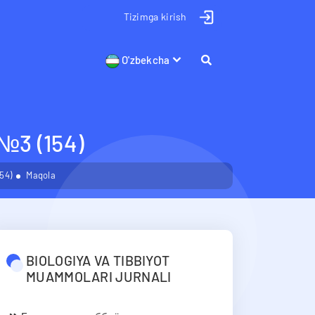
Tizimga kirish
O'zbekcha
3 (154)
54)
Maqola
BIOLOGIYA VA TIBBIYOT
MUAMMOLARI JURNALI