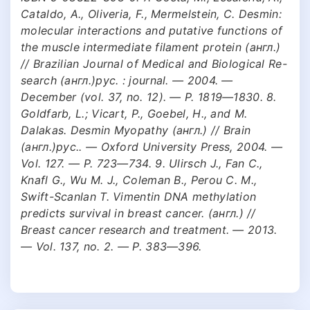
Cataldo, A., Oliveria, F., Mermelstein, C. Desmin:
molecular interactions and putative functions of
the muscle intermediate filament protein (англ.)
// Brazilian Journal of Medical and Biological Re-
search (англ.)рус. : journal. — 2004. —
December (vol. 37, no. 12). — P. 1819—1830. 8.
Goldfarb, L.; Vicart, P., Goebel, H., and M.
Dalakas. Desmin Myopathy (англ.) // Brain
(англ.)рус.. — Oxford University Press, 2004. —
Vol. 127. — P. 723—734. 9. Ulirsch J., Fan C.,
Knafl G., Wu M. J., Coleman B., Perou C. M.,
Swift-Scanlan T. Vimentin DNA methylation
predicts survival in breast cancer. (англ.) //
Breast cancer research and treatment. — 2013.
— Vol. 137, no. 2. — P. 383—396.