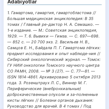
Adabiyotlar
1. Гамартома, гамартия, гамартобластома //
Большая медицинская энциклопедия: В 35
томах / Главный ре-дактор Н. А. Семашко. —
1-е издание. — М.: Советская энциклопедия,
1929. — Т. 6. Вывихи — Гимза. — С. 697—698.
— 852 с. — 20 700 экз. 2. Васильев Н. В.,
Самцов Е. Н., Байдала П. Г. Гамартома лёгких:
предмет исследования и опыт наблюде-ния //
Сибирский онкологический журнал. — Томск:
ГУ НИИ онкологии Томского научного центра
СО РАМН, 2008. — № 3 (27). — С. 77—81. —
ISSN 1814-4861. Архивировано 5 октября 2013
года. 3. Розенштраух Л. С., Виннер М. Г.
Периферические (внебронхиальные)
доброкачественные опухоли и за-полненные
кисты лёгких // Болезни органов дыхания:
Руководство для врачей. В 4 томах / Под