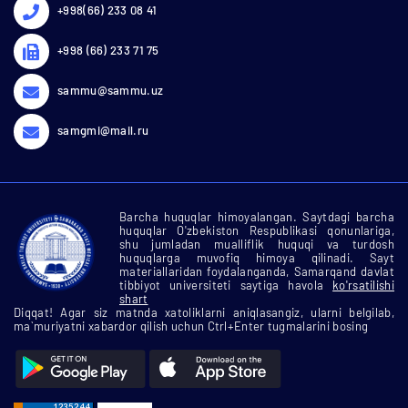
+998(66) 233 08 41
+998 (66) 233 71 75
sammu@sammu.uz
samgmi@mail.ru
Barcha huquqlar himoyalangan. Saytdagi barcha
huquqlar O'zbekiston Respublikasi qonunlariga,
shu jumladan mualliflik huquqi va turdosh
huquqlarga muvofiq himoya qilinadi. Sayt
materiallaridan foydalanganda, Samarqand davlat
tibbiyot universiteti saytiga havola
ko'rsatilishi
shart
Diqqat! Agar siz matnda xatoliklarni aniqlasangiz, ularni belgilab,
ma`muriyatni xabardor qilish uchun Ctrl+Enter tugmalarini bosing