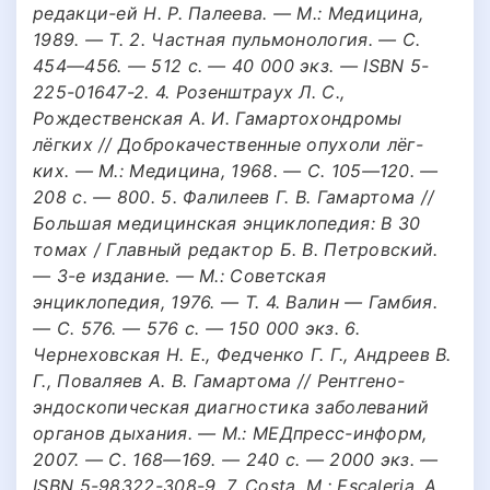
редакци-ей Н. Р. Палеева. — М.: Медицина,
1989. — Т. 2. Частная пульмонология. — С.
454—456. — 512 с. — 40 000 экз. — ISBN 5-
225-01647-2. 4. Розенштраух Л. С.,
Рождественская А. И. Гамартохондромы
лёгких // Доброкачественные опухоли лёг-
ких. — М.: Медицина, 1968. — С. 105—120. —
208 с. — 800. 5. Фалилеев Г. В. Гамартома //
Большая медицинская энциклопедия: В 30
томах / Главный редактор Б. В. Петровский.
— 3-е издание. — М.: Советская
энциклопедия, 1976. — Т. 4. Валин — Гамбия.
— С. 576. — 576 с. — 150 000 экз. 6.
Чернеховская Н. Е., Федченко Г. Г., Андреев В.
Г., Поваляев А. В. Гамартома // Рентгено-
эндоскопическая диагностика заболеваний
органов дыхания. — М.: МЕДпресс-информ,
2007. — С. 168—169. — 240 с. — 2000 экз. —
ISBN 5-98322-308-9. 7. Costa, M.; Escaleria, A.,