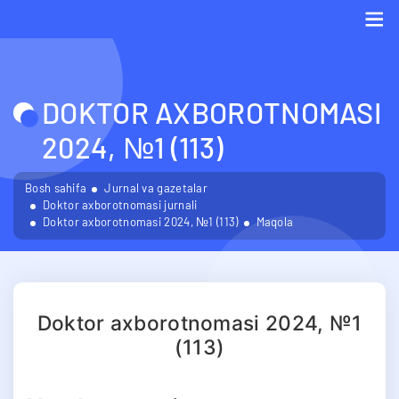
Me
DOKTOR AXBOROTNOMASI
2024, №1 (113)
Bosh sahifa
Jurnal va gazetalar
Doktor axborotnomasi jurnali
Doktor axborotnomasi 2024, №1 (113)
Maqola
Doktor axborotnomasi 2024, №1
(113)