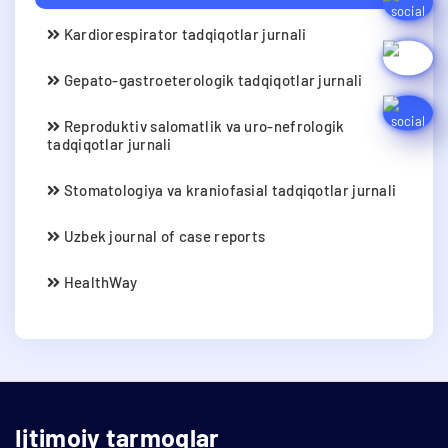
Kardiorespirator tadqiqotlar jurnali
Gepato-gastroeterologik tadqiqotlar jurnali
Reproduktiv salomatlik va uro-nefrologik
tadqiqotlar jurnali
Stomatologiya va kraniofasial tadqiqotlar jurnali
Uzbek journal of case reports
HealthWay
Ijtimoiy tarmoqlar