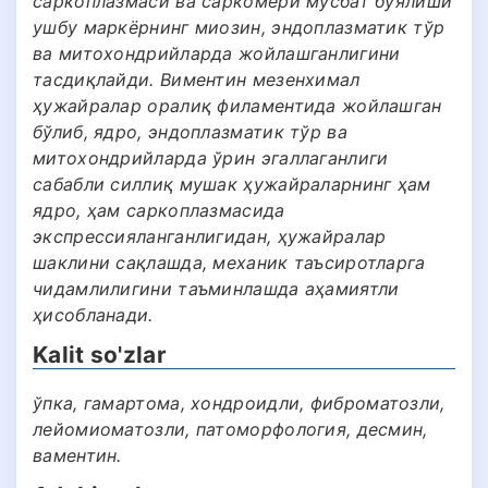
саркоплазмаси ва саркомери мусбат бўялиши
ушбу маркёрнинг миозин, эндоплазматик тўр
ва митохондрийларда жойлашганлигини
тасдиқлайди. Виментин мезенхимал
ҳужайралар оралиқ филаментида жойлашган
бўлиб, ядро, эндоплазматик тўр ва
митохондрийларда ўрин эгаллаганлиги
сабабли силлиқ мушак ҳужайраларнинг ҳам
ядро, ҳам саркоплазмасида
экспрессияланганлигидан, ҳужайралар
шаклини сақлашда, механик таъсиротларга
чидамлилигини таъминлашда аҳамиятли
ҳисобланади.
Kalit so'zlar
ўпка, гамартома, хондроидли, фиброматозли,
лейомиоматозли, патоморфология, десмин,
ваментин.