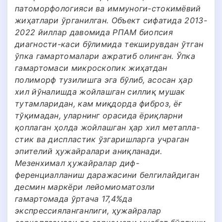
патоморфологияси ва иммуноги-стокимёвий
жиҳатлари ўрганилган. Объект сифатида 2013-
2022 йиллар давомида РПАМ биопсия
диагности-каси бўлимида текширувдан ўтган
ўпка гамартомалари ажратиб олинган. Ўпка
гамартомаси микроскопик жиҳатдан
полиморф тузилишга эга бўлиб, асосан ҳар
хил йўналишда жойлашган силлиқ мушак
тутамларидан, кам миқдорда фиброз, ёғ
тўқимадан, уларнинг орасида ёриқларни
қоплаган ҳолда жойлашган ҳар хил метапла-
стик ва диспластик ўзгаришларга учраган
эпителий ҳужайралари аниқланади.
Мезенхимал ҳужайралар диф-
ференциалланиш даражасини белгилайдиган
десмин маркёри лейомиоматозли
гамартомада ўртача 17,4%да
экспрессияланганлиги, ҳужайралар