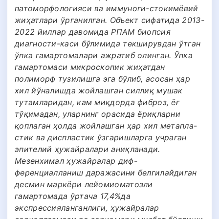
патоморфологияси ва иммуноги-стокимёвий
жиҳатлари ўрганилган. Объект сифатида 2013-
2022 йиллар давомида РПАМ биопсия
диагности-каси бўлимида текширувдан ўтган
ўпка гамартомалари ажратиб олинган. Ўпка
гамартомаси микроскопик жиҳатдан
полиморф тузилишга эга бўлиб, асосан ҳар
хил йўналишда жойлашган силлиқ мушак
тутамларидан, кам миқдорда фиброз, ёғ
тўқимадан, уларнинг орасида ёриқларни
қоплаган ҳолда жойлашган ҳар хил метапла-
стик ва диспластик ўзгаришларга учраган
эпителий ҳужайралари аниқланади.
Мезенхимал ҳужайралар диф-
ференциалланиш даражасини белгилайдиган
десмин маркёри лейомиоматозли
гамартомада ўртача 17,4%да
экспрессияланганлиги, ҳужайралар