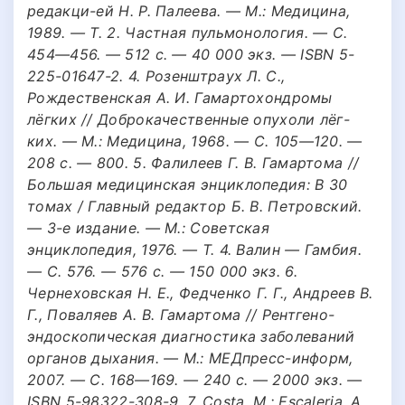
редакци-ей Н. Р. Палеева. — М.: Медицина,
1989. — Т. 2. Частная пульмонология. — С.
454—456. — 512 с. — 40 000 экз. — ISBN 5-
225-01647-2. 4. Розенштраух Л. С.,
Рождественская А. И. Гамартохондромы
лёгких // Доброкачественные опухоли лёг-
ких. — М.: Медицина, 1968. — С. 105—120. —
208 с. — 800. 5. Фалилеев Г. В. Гамартома //
Большая медицинская энциклопедия: В 30
томах / Главный редактор Б. В. Петровский.
— 3-е издание. — М.: Советская
энциклопедия, 1976. — Т. 4. Валин — Гамбия.
— С. 576. — 576 с. — 150 000 экз. 6.
Чернеховская Н. Е., Федченко Г. Г., Андреев В.
Г., Поваляев А. В. Гамартома // Рентгено-
эндоскопическая диагностика заболеваний
органов дыхания. — М.: МЕДпресс-информ,
2007. — С. 168—169. — 240 с. — 2000 экз. —
ISBN 5-98322-308-9. 7. Costa, M.; Escaleria, A.,