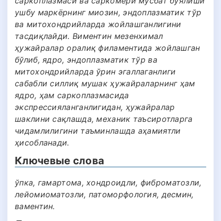
саркоплазмаси ва саркомери мусбат бўялиши
ушбу маркёрнинг миозин, эндоплазматик тўр
ва митохондрийларда жойлашганлигини
тасдиқлайди. Виментин мезенхимал
ҳужайралар оралиқ филаментида жойлашган
бўлиб, ядро, эндоплазматик тўр ва
митохондрийларда ўрин эгаллаганлиги
сабабли силлиқ мушак ҳужайраларнинг ҳам
ядро, ҳам саркоплазмасида
экспрессияланганлигидан, ҳужайралар
шаклини сақлашда, механик таъсиротларга
чидамлилигини таъминлашда аҳамиятли
ҳисобланади.
Ключевые слова
ўпка, гамартома, хондроидли, фиброматозли,
лейомиоматозли, патоморфология, десмин,
ваментин.