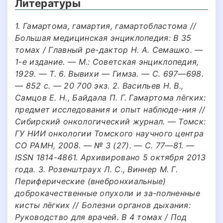
Литературы
1. Гамартома, гамартия, гамартобластома //
Большая медицинская энциклопедия: В 35
томах / Главный ре-дактор Н. А. Семашко. —
1-е издание. — М.: Советская энциклопедия,
1929. — Т. 6. Вывихи — Гимза. — С. 697—698.
— 852 с. — 20 700 экз. 2. Васильев Н. В.,
Самцов Е. Н., Байдала П. Г. Гамартома лёгких:
предмет исследования и опыт наблюде-ния //
Сибирский онкологический журнал. — Томск:
ГУ НИИ онкологии Томского научного центра
СО РАМН, 2008. — № 3 (27). — С. 77—81. —
ISSN 1814-4861. Архивировано 5 октября 2013
года. 3. Розенштраух Л. С., Виннер М. Г.
Периферические (внебронхиальные)
доброкачественные опухоли и за-полненные
кисты лёгких // Болезни органов дыхания:
Руководство для врачей. В 4 томах / Под