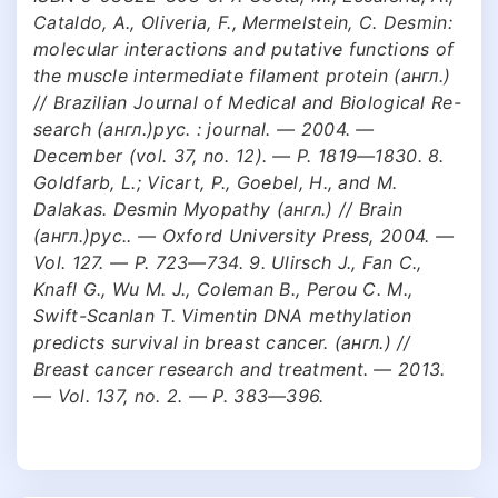
Cataldo, A., Oliveria, F., Mermelstein, C. Desmin:
molecular interactions and putative functions of
the muscle intermediate filament protein (англ.)
// Brazilian Journal of Medical and Biological Re-
search (англ.)рус. : journal. — 2004. —
December (vol. 37, no. 12). — P. 1819—1830. 8.
Goldfarb, L.; Vicart, P., Goebel, H., and M.
Dalakas. Desmin Myopathy (англ.) // Brain
(англ.)рус.. — Oxford University Press, 2004. —
Vol. 127. — P. 723—734. 9. Ulirsch J., Fan C.,
Knafl G., Wu M. J., Coleman B., Perou C. M.,
Swift-Scanlan T. Vimentin DNA methylation
predicts survival in breast cancer. (англ.) //
Breast cancer research and treatment. — 2013.
— Vol. 137, no. 2. — P. 383—396.