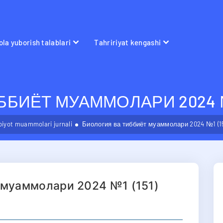
la yuborish talablari
Tahririyat kengashi
БИЁТ МУАММОЛАРИ 2024 №1
bbiyot muammolari jurnali
Биология ва тиббиёт муаммолари 2024 №1 (15
 муаммолари 2024 №1 (151)