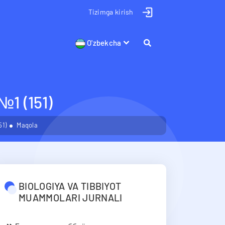
Tizimga kirish
O'zbekcha
 (151)
1)
Maqola
BIOLOGIYA VA TIBBIYOT
MUAMMOLARI JURNALI