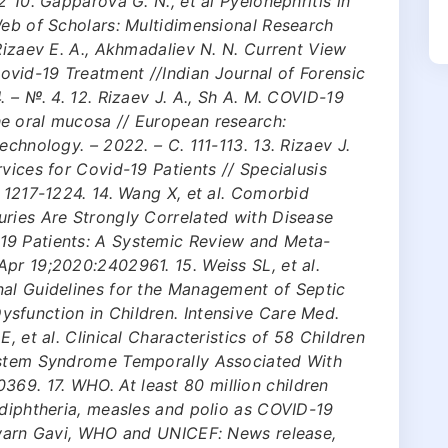
2 10. Gapparova G. N., et al Pyelonephritis in
Web of Scholars: Multidimensional Research
 Rizaev E. A., Akhmadaliev N. N. Current View
vid-19 Treatment //Indian Journal of Forensic
. – №. 4. 12. Rizaev J. A., Sh A. M. COVID-19
e oral mucosa // European research:
echnology. – 2022. – С. 111-113. 13. Rizaev J.
vices for Covid-19 Patients // Specialusis
. 1217-1224. 14. Wang X, et al. Comorbid
uries Are Strongly Correlated with Disease
19 Patients: A Systemic Review and Meta-
pr 19;2020:2402961. 15. Weiss SL, et al.
nal Guidelines for the Management of Septic
sfunction in Children. Intensive Care Med.
, et al. Clinical Characteristics of 58 Children
system Syndrome Temporally Associated With
9. 17. WHO. At least 80 million children
 diphtheria, measles and polio as COVID-19
, warn Gavi, WHO and UNICEF: News release,