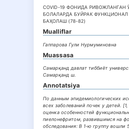
COVID-19 ФОНИДА РИВОЖЛАНГАН
БОЛАЛАРДА БУЙРАК ФУНКЦИОНАЛ
БАҲОЛАШ (78-82)
Mualliflar
Гаппарова Гули Нурмуминовна
Muassasa
Самарқанд давлат тиббиёт универс
Самарқанд ш.
Annotatsiya
По данным эпидемиологических ис
всех заболеваний почек у детей. [1,
оценка особенностей функциональн
пиелонефритом, развившимся на фо
обследования: В 1-ю группу вошли