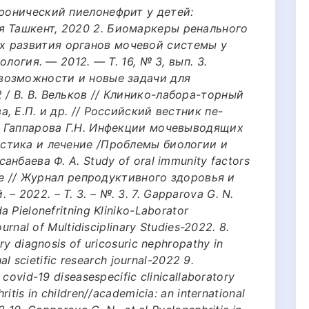
Хронический пиелонефрит у детей:
я Ташкент, 2020 2. Биомаркеры ренального
х развития органов мочевой системы у
рология. — 2012. — Т. 16, № 3, вып. 3.
 возможности и новые задачи для
 / В. В. Вельков // Клинико-лабора-торный
а, Е.П. и др. // Российский вестник пе-
5. Гаппарова Г.Н. Инфекции мочевыводящих
остика и лечение /Проблемы биологии и
анбаева Ф. А. Study of oral immunity factors
ease // Журнал репродуктивного здоровья и
 2022. – Т. 3. – №. 3. 7. Gapparova G. N.
 Pielonefritning Kliniko-Laborator
ournal of Multidisciplinary Studies-2022. 8.
ry diagnosis of uricosuric nephropathy in
nal scietific research journal-2022 9.
 covid-19 diseasespecific clinicallaboratory
itis in children//academicia: an international