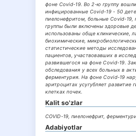
фоне Covid-19. Во 2-ю группу вошл
инфицированные Covid-19 - 50 дете
пиелонефритом, больные Covid-19, 
группы были включены здоровые де
использованы обще клинические, л
биохимические, микробиологически
статистические методы исследован
пациентов, участвовавших в иссле
развившегося на фоне Covid-19. За
обследования у всех больных в ак
ферментурия. На фоне Covid-19 на
эритроцитах усугубляет развитие ги
клетках почек.
Kalit so'zlar
COVID-19, пиелонефрит, ферментури
Adabiyotlar