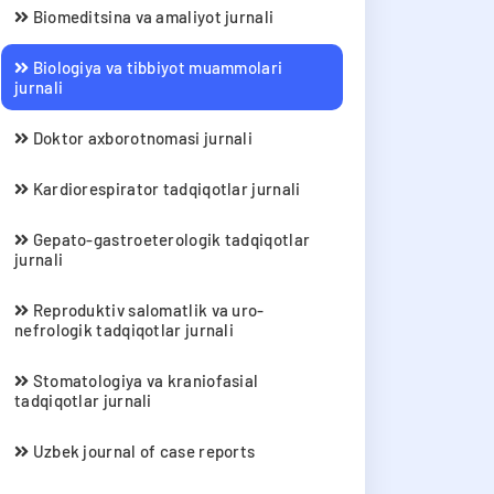
Biomeditsina va amaliyot jurnali
Biologiya va tibbiyot muammolari
jurnali
Doktor axborotnomasi jurnali
Kardiorespirator tadqiqotlar jurnali
Gepato-gastroeterologik tadqiqotlar
jurnali
Reproduktiv salomatlik va uro-
nefrologik tadqiqotlar jurnali
Stomatologiya va kraniofasial
tadqiqotlar jurnali
Uzbek journal of case reports