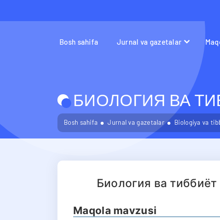
Bosh sahifa
Jurnal va gazetalar
Maqo
БИОЛОГИЯ ВА ТИБ
Bosh sahifa
Jurnal va gazetalar
Biologiya va ti
Биология ва тиббиёт
Maqola mavzusi