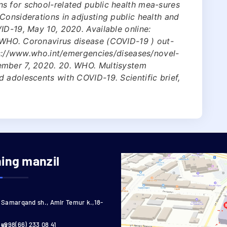
s for school-related public health mea-sures
Considerations in adjusting public health and
ID-19, May 10, 2020. Available online:
 WHO. Coronavirus disease (COVID-19 ) out-
tps://www.who.int/emergencies/diseases/novel-
ember 7, 2020. 20. WHO. Multisystem
 adolescents with COVID-19. Scientific brief,
ning manzil
Samarqand sh., Amir Temur k.,18-
uy
+998(66) 233 08 41