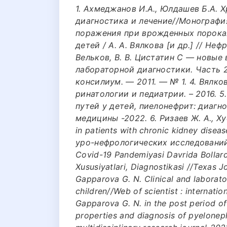
1. Ахмеджанов И.А., Юлдашев Б.А. 
диагностика и лечение//Монографи
поражения при врожденных порока
детей / А. А. Вялкова [и др.] // Неф
Вельков, В. В. Цистатин С — новые
лабораторной диагностики. Часть 2
консилиум. — 2011. — № 1. 4. Вялков
ринатологии и педиатрии. – 2016. 
путей у детей, пиелонефрит: диагн
медицины -2022. 6. Ризаев Ж. А., Хус
in patients with chronic kidney dis
уро-нефрологических исследований. –
Сovid-19 Pandemiyasi Davrida Bollarda
Xususiyatlari, Diagnostikasi //Texas J
Gapparova G. N. Clinical and laborato
children//Web of scientist : internatio
Gapparova G. N. in the post period of
properties and diagnosis of pyelonephr