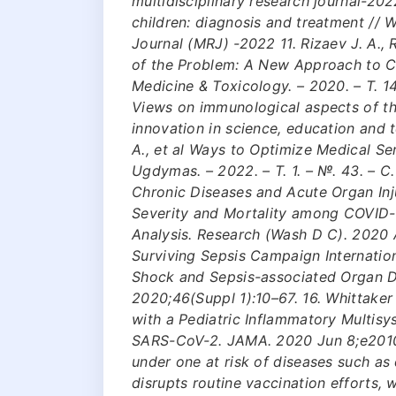
multidisciplinary research journal-202
children: diagnosis and treatment // 
Journal (MRJ) -2022 11. Rizaev J. A.,
of the Problem: A New Approach to Co
Medicine & Toxicology. – 2020. – Т. 14
Views on immunological aspects of th
innovation in science, education and t
A., et al Ways to Optimize Medical Ser
Ugdymas. – 2022. – Т. 1. – №. 43. – С
Chronic Diseases and Acute Organ Inj
Severity and Mortality among COVID-
Analysis. Research (Wash D C). 2020 A
Surviving Sepsis Campaign Internatio
Shock and Sepsis-associated Organ Dy
2020;46(Suppl 1):10–67. 16. Whittaker E
with a Pediatric Inflammatory Multi
SARS-CoV-2. JAMA. 2020 Jun 8;e201036
under one at risk of diseases such as
disrupts routine vaccination efforts