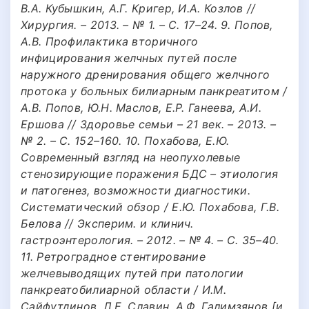
В.А. Кубышкин, А.Г. Кригер, И.А. Козлов //
Хирургия. – 2013. – № 1. – С. 17–24. 9. Попов,
А.В. Профилактика вторичного
инфицирования желчных путей после
наружного дренирования общего желчного
протока у больных билиарным панкреатитом /
А.В. Попов, Ю.Н. Маслов, Е.Р. Ганеева, А.И.
Ершова // Здоровье семьи – 21 век. – 2013. –
№ 2. – С. 152–160. 10. Похабова, Е.Ю.
Современный взгляд на неопухолевые
стенозирующие поражения БДС – этиология
и патогенез, возможности диагностики.
Систематический обзор / Е.Ю. Похабова, Г.В.
Белова // Эксперим. и клинич.
гастроэнтерология. – 2012. – № 4. – С. 35–40.
11. Ретроградное стентирование
желчевыводящих путей при патологии
панкреатобилиарной области / И.М.
Сайфутдинов, Л.Е. Славин, А.Ф. Галимзянов [и