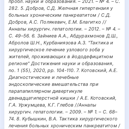
пробл. науки и образования. – 2021. – № 4. – С.
282. 5. Добров, С.Д. Желчная гипертензия у
больных хроническим панкреатитом / С.Д.
Добров, А.С. Полякевич, Е.М. Благитко //
Анналы хирургич. гепатологии. – 2012. – № 4. –
С. 49–56. 6. Зайниев А.A., Абдурахмонов Д.Ш.,
Абролов Ш.Н., Курбаниязова А.З. "Тактика и
хирургическое лечение узлового зоба у
жителей, проживающих в йододефицитном
регионе" Достижения науки и образования,
no. 1 (55), 2020, pp. 104-110. 7. Котовский, А.Е.
Диагностические и лечебные
эндоскопические вмешательства при
парапапиллярном дивертикуле
двенадцатиперстной кишки / А.Е. Котовский,
Г.А. Уржумцева, К.Г. Глебов //Анналы
хирургич. гепатологии. – 2009. – № 1. – С. 68–
74. 8. Кубышкин, В.А. Тактика хирургического
лечения больных хроническим панкреатитом /