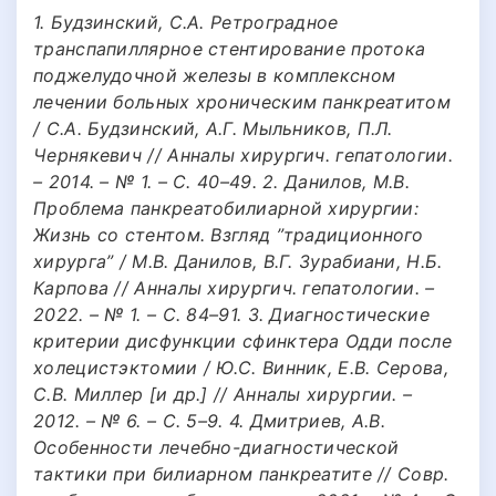
1. Будзинский, С.А. Ретроградное
транспапиллярное стентирование протока
поджелудочной железы в комплексном
лечении больных хроническим панкреатитом
/ С.А. Будзинский, А.Г. Мыльников, П.Л.
Чернякевич // Анналы хирургич. гепатологии.
– 2014. – № 1. – С. 40–49. 2. Данилов, М.В.
Проблема панкреатобилиарной хирургии:
Жизнь со стентом. Взгляд ”традиционного
хирурга” / М.В. Данилов, В.Г. Зурабиани, Н.Б.
Карпова // Анналы хирургич. гепатологии. –
2022. – № 1. – С. 84–91. 3. Диагностические
критерии дисфункции сфинктера Одди после
холецистэктомии / Ю.С. Винник, Е.В. Серова,
С.В. Миллер [и др.] // Анналы хирургии. –
2012. – № 6. – С. 5–9. 4. Дмитриев, А.В.
Особенности лечебно-диагностической
тактики при билиарном панкреатите // Совр.