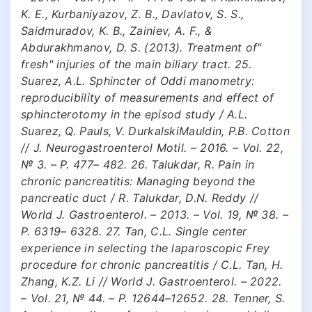
K. E., Kurbaniyazov, Z. B., Davlatov, S. S.,
Saidmuradov, K. B., Zainiev, A. F., &
Abdurakhmanov, D. S. (2013). Treatment of"
fresh" injuries of the main biliary tract. 25.
Suarez, A.L. Sphincter of Oddi manometry:
reproducibility of measurements and effect of
sphincterotomy in the episod study / A.L.
Suarez, Q. Pauls, V. DurkalskiMauldin, P.B. Cotton
// J. Neurogastroenterol Motil. – 2016. – Vol. 22,
№ 3. – Р. 477– 482. 26. Talukdar, R. Pain in
chronic pancreatitis: Managing beyond the
pancreatic duct / R. Talukdar, D.N. Reddy //
World J. Gastroenterol. – 2013. – Vol. 19, № 38. –
P. 6319– 6328. 27. Tan, C.L. Single center
experience in selecting the laparoscopic Frey
procedure for chronic pancreatitis / C.L. Tan, H.
Zhang, K.Z. Li // World J. Gastroenterol. – 2022.
– Vol. 21, № 44. – P. 12644–12652. 28. Tenner, S.