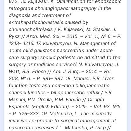
872. 16. Kujawski, K. Qualification for endoscopic
retrograde cholangiopancreatography in the
diagnosis and treatment of
extrahepaticcholestasis caused by
choledocholithiasis / K. Kujawski, M. Stasiak, J.
Rysz // Arch. Med. Sci. – 2015. – Vol. 11, № 6. – P.
1213– 1216. 17. Kulvatunyou, N. Management of
acute mild gallstone pancreatitis under acute
care surgery: should patients be admitted to the
surgery or medicine service?/ N. Kulvatunyou, J.
Watt, R.S. Friese // Am. J. Surg. – 2014. – Vol.
208, № 6. – P. 981– 987. 18. Manuel, P.R. Liver
function tests and com-mon biliopancreatic
channel kinetics - biliopancreatic reflux / P.R.
Manuel, P.V. Úrsula, P.M. Fabián // Cirugía
Española (English Edition). – 2015. – Vol. 93, №5.
– P. 326–333. 19. Matsuoka, L. The minimally
invasive ap-proach to surgical management of
pancreatic diseases / L. Matsuoka, P. Dilip //