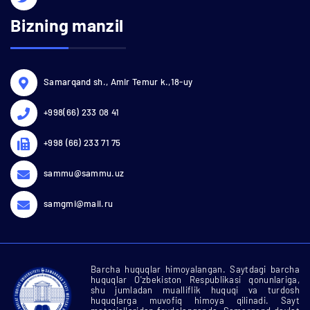
Bizning manzil
Samarqand sh., Amir Temur k.,18-uy
+998(66) 233 08 41
+998 (66) 233 71 75
sammu@sammu.uz
samgmi@mail.ru
Barcha huquqlar himoyalangan. Saytdagi barcha
huquqlar O'zbekiston Respublikasi qonunlariga,
shu jumladan mualliflik huquqi va turdosh
huquqlarga muvofiq himoya qilinadi. Sayt