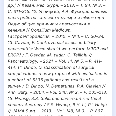
др.] // Казан. мед. журн. – 2013. – Т. 94, № 3. –
С. 311–315. 12. Упницкий, А.А. Функциональные
расстройства желчного пузыря и сфинктера
Одди: общие принципы диагностики и
лечения // Consilium Medicum.
Гастроэнторология. – 2010. – № 1. – С. 30–34.
13. Cavdar, F. Controversial issues in biliary
pancreatitis: When should we perform MRCP and
ERCP? / F. Cavdar, M. Yildar, G. Telliğlu //
Pancreatology. – 2021. – Vol. 14, № 5. – P. 411–
414. 14. Dindo, D. Classification of surgical
complications: a new proposal with evaluation in
a cohort of 6336 patients and results of a
survey / D. Dindo, N. Demartines, P.A. Clavien //
Ann. Surg. – 2004. – Vol. 240, № 2. – P. 205–213.
15. Hwang, S.S. Gallstone pancreatitis without
cholecystectomy / S.S. Hwang, B.H. Li, P.I. Haigh
// JAMA Surg. – 2013. – Vol. 148, № 9. – P. 867–