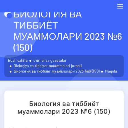
БИОЛОГИЯ ВА
Me
ТИББИЁТ
МУАММОЛАРИ 2023 №6
(150)
Bosh sahifa
Jurnal va gazetalar
Biologiya va tibbiyot muammolari jurnali
Биология ва тиббиёт муаммолари 2023 №6 (150)
Maqola
Биология ва тиббиёт
муаммолари 2023 №6 (150)