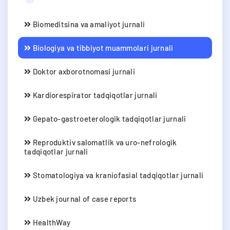
Biomeditsina va amaliyot jurnali
Biologiya va tibbiyot muammolari jurnali
Doktor axborotnomasi jurnali
Kardiorespirator tadqiqotlar jurnali
Gepato-gastroeterologik tadqiqotlar jurnali
Reproduktiv salomatlik va uro-nefrologik
tadqiqotlar jurnali
Stomatologiya va kraniofasial tadqiqotlar jurnali
Uzbek journal of case reports
HealthWay