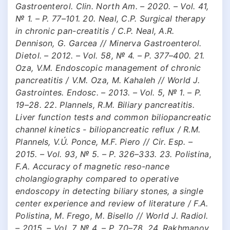
Gastroenterol. Clin. North Am. – 2020. – Vol. 41,
№ 1. – P. 77–101. 20. Neal, C.P. Surgical therapy
in chronic pan-creatitis / C.P. Neal, A.R.
Dennison, G. Garcea // Minerva Gastroenterol.
Dietol. – 2012. – Vol. 58, № 4. – P. 377–400. 21.
Oza, V.M. Endoscopic management of chronic
pancreatitis / V.M. Oza, M. Kahaleh // World J.
Gastrointes. Endosc. – 2013. – Vol. 5, № 1. – P.
19–28. 22. Plannels, R.M. Biliary pancreatitis.
Liver function tests and common biliopancreatic
channel kinetics - biliopancreatic reflux / R.M.
Plannels, V.Ú. Ponce, M.F. Piero // Cir. Esp. –
2015. – Vol. 93, № 5. – P. 326–333. 23. Polistina,
F.A. Accuracy of magnetic reso-nance
cholangiography compared to operative
endoscopy in detecting biliary stones, a single
center experience and review of literature / F.A.
Polistina, M. Frego, M. Bisello // World J. Radiol.
– 2015. – Vol. 7, № 4. – P. 70–78. 24. Rakhmanov,