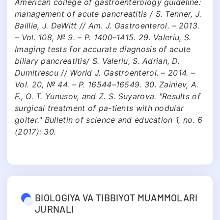
American college of gastroenterology guideline:
management of acute pancreatitis / S. Tenner, J.
Baillie, J. DeWitt // Am. J. Gastroenterol. – 2013.
– Vol. 108, № 9. – P. 1400–1415. 29. Valeriu, S.
Imaging tests for accurate diagnosis of acute
biliary pancreatitis/ S. Valeriu, S. Adrian, D.
Dumitrescu // World J. Gastroenterol. – 2014. –
Vol. 20, № 44. – P. 16544–16549. 30. Zainiev, A.
F., O. T. Yunusov, and Z. S. Suyarova. "Results of
surgical treatment of pa-tients with nodular
goiter." Bulletin of science and education 1, no. 6
(2017): 30.
BIOLOGIYA VA TIBBIYOT MUAMMOLARI
JURNALI