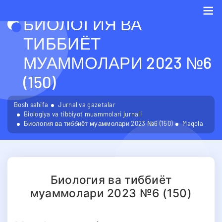
БИОЛОГИЯ ВА
Me
ТИББИЁТ
МУАММОЛАРИ 2023 №6
(150)
Bosh sahifa
Jurnal va gazetalar
Biologiya va tibbiyot muammolari jurnali
Биология ва тиббиёт муаммолари 2023 №6 (150)
Maqola
Биология ва тиббиёт
муаммолари 2023 №6 (150)