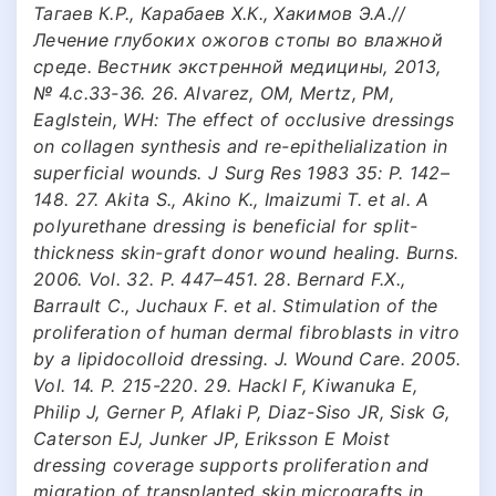
Тагаев К.Р., Карабаев Х.К., Хакимов Э.А.//
Лечение глубоких ожогов стопы во влажной
среде. Вестник экстренной медицины, 2013,
№ 4.с.33-36. 26. Alvarez, OM, Mertz, PM,
Eaglstein, WH: The effect of occlusive dressings
on collagen synthesis and re-epithelialization in
superficial wounds. J Surg Res 1983 35: Р. 142–
148. 27. Akita S., Akino K., Imaizumi T. et al. A
polyurethane dressing is beneficial for split-
thickness skin-graft donor wound healing. Burns.
2006. Vol. 32. P. 447–451. 28. Bernard F.X.,
Barrault C., Juchaux F. et al. Stimulation of the
proliferation of human dermal fibroblasts in vitro
by a lipidocolloid dressing. J. Wound Care. 2005.
Vol. 14. P. 215-220. 29. Hackl F, Kiwanuka E,
Philip J, Gerner P, Aflaki P, Diaz-Siso JR, Sisk G,
Caterson EJ, Junker JP, Eriksson E Moist
dressing coverage supports proliferation and
migration of transplanted skin micrografts in