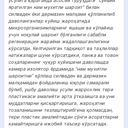
усулига қараганда асосий гуруҳдаги “сунъий
яратилган нам мухитли шароит” билан
силваден ёки дермазин малҳами қўлланилиб
даволанганлар куйиш жароҳатида
микроорганизимларнинг яшаши ва кўпайиш
учун ноқулай шароит бўлганлиги сабабли
регенирация жараёни жадаллашганлигини
кўрсатди. Келтирилган тадқиқот ва таҳлиллар
натижалари шуни кўрсатдики, панжа ва товон
соҳаларининг чуқур куйишини даволашда
камера изолятор ёрдамида “нам мухитли
шароитни” қўллаш силваден ва дермазин
малҳамидан фойдаланиш юқори самарали
бўлиб, ушбу даволаш усули жаррохлик тери
пластикаси амалиёти эрта ўтказишга ва уни
муддатларни қисқартиришга, жароҳатни
тозаланишини тезлаштирибгина қолмасдан,
тери пластик амалиётидан сўнги асоратларни
камайтиришга ижобий таъсир кўрсатади.