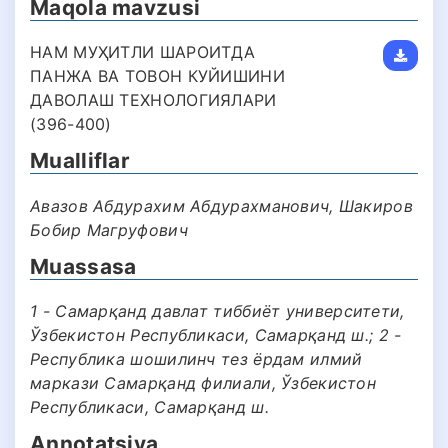
Maqola mavzusi
НАМ МУҲИТЛИ ШАРОИТДА
ПАНЖА ВА ТОВОН КУЙИШИНИ
ДАВОЛАШ ТЕХНОЛОГИЯЛАРИ
(396-400)
Mualliflar
Авазов Абдурахим Абдурахманович, Шакиров
Бобир Магруфович
Muassasa
1 - Самарқанд давлат тиббиёт университети,
Ўзбекистон Республикаси, Самарқанд ш.; 2 -
Республика шошилинч тез ёрдам илмий
маркази Самарқанд филиали, Ўзбекистон
Республикаси, Самарқанд ш.
Annotatsiya