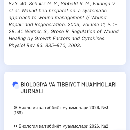
873. 40. Schultz G. S., Sibbald R. G., Falanga V.
et al. Wound bed preparation: a systematic
approach to wound management // Wound
Repair and Regeneration, 2003, Volume 11, Р. 1–
28. 41. Werner, S., Grose R. Regulation of Wound
Healing by Growth Factors and Cytokines.
Physiol Rev 83: 835–870, 2003.
BIOLOGIYA VA TIBBIYOT MUAMMOLARI
JURNALI
Биология ва тиббиёт муаммолари 2026, №3
(169)
Биология ва тиббиёт муаммолари 2026, №2