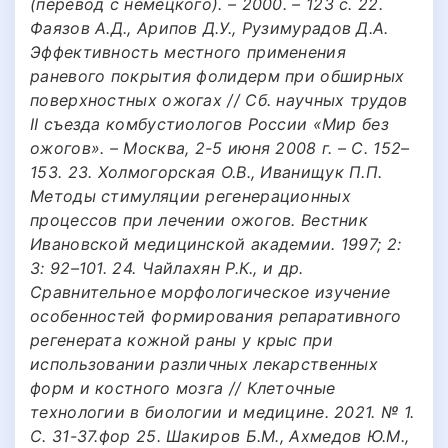
(перевод с немецкого). – 2000. – 123 с. 22.
Фаязов А.Д., Арипов Д.У., Рузимурадов Д.А.
Эффективность местного применения
раневого покрытия фолидерм при обширных
поверхностных ожогах // Сб. научных трудов
II съезда комбустиологов России «Мир без
ожогов». – Москва, 2-5 июня 2008 г. – С. 152–
153. 23. Холмогорская О.В., Иванищук П.П.
Методы стимуляции регенерационных
процессов при лечении ожогов. Вестник
Ивановской медицинской академии. 1997; 2:
3: 92–101. 24. Чайлахян Р.К., и др.
Сравнительное морфологическое изучение
особенностей формирования репаративного
регенерата кожной раны у крыс при
использовании различных лекарственных
форм и костного мозга // Клеточные
технологии в биологии и медицине. 2021. № 1.
С. 31-37.фор 25. Шакиров Б.М., Ахмедов Ю.М.,