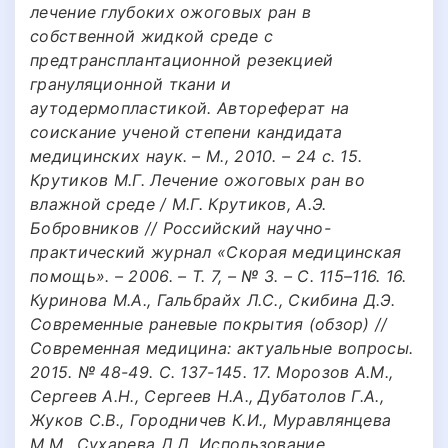
лечение глубоких ожоговых ран в
собственной жидкой среде с
предтрансплантационной резекцией
грануляционной ткани и
аутодермопластикой. Автореферат на
соискание ученой степени кандидата
медицинских наук. – М., 2010. – 24 с. 15.
Крутиков М.Г. Лечение ожоговых ран во
влажной среде / М.Г. Крутиков, А.Э.
Бобровников // Российский наyчно-
практический жyрнал «Скорая медицинская
помощь». – 2006. – Т. 7, – № 3. – С. 115–116. 16.
Куринова М.А., Гальбрайх Л.С., Скибина Д.Э.
Современные раневые покрытия (обзор) //
Современная медицина: актуальные вопросы.
2015. № 48-49. С. 137-145. 17. Морозов А.М.,
Сергеев А.Н., Сергеев Н.А., Дубатолов Г.А.,
Жуков С.В., Городничев К.И., Муравлянцева
М.М., Сухарева Д.Д. Использование