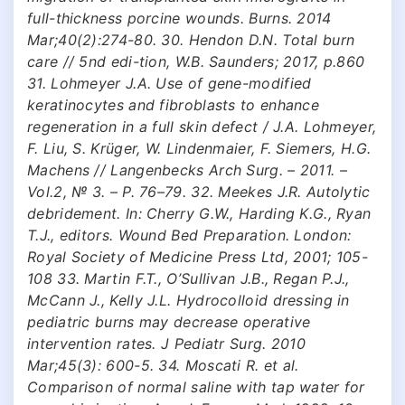
full-thickness porcine wounds. Burns. 2014
Mar;40(2):274-80. 30. Hendon D.N. Total burn
care // 5nd edi-tion, W.B. Saunders; 2017, p.860
31. Lohmeyer J.A. Use of gene-modified
keratinocytes and fibroblasts to enhance
regeneration in a full skin defect / J.A. Lohmeyer,
F. Liu, S. Krüger, W. Lindenmaier, F. Siemers, H.G.
Machens // Langenbecks Arch Surg. – 2011. –
Vol.2, № 3. – P. 76–79. 32. Meekes J.R. Autolytic
debridement. In: Cherry G.W., Harding K.G., Ryan
T.J., editors. Wound Bed Preparation. London:
Royal Society of Medicine Press Ltd, 2001; 105-
108 33. Martin F.T., O’Sullivan J.B., Regan P.J.,
McCann J., Kelly J.L. Hydrocolloid dressing in
pediatric burns may decrease operative
intervention rates. J Pediatr Surg. 2010
Mar;45(3): 600-5. 34. Moscati R. et al.
Comparison of normal saline with tap water for