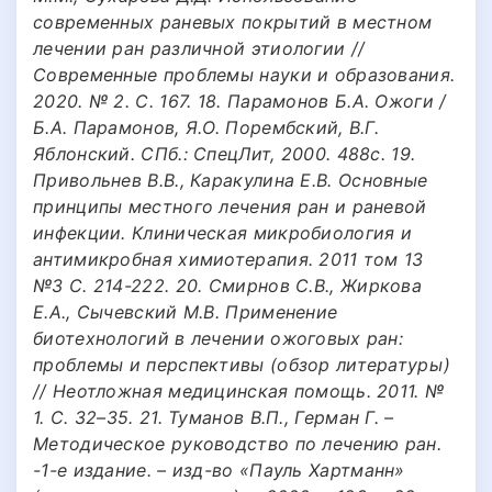
современных раневых покрытий в местном
лечении ран различной этиологии //
Современные проблемы науки и образования.
2020. № 2. С. 167. 18. Парамонов Б.А. Ожоги /
Б.А. Парамонов, Я.О. Порембский, В.Г.
Яблонский. СПб.: СпецЛит, 2000. 488с. 19.
Привольнев В.В., Каракулина Е.В. Основные
принципы местного лечения ран и раневой
инфекции. Клиническая микробиология и
антимикробная химиотерапия. 2011 том 13
№3 С. 214-222. 20. Смирнов С.В., Жиркова
Е.А., Сычевский М.В. Применение
биотехнологий в лечении ожоговых ран:
проблемы и перспективы (обзор литературы)
// Неотложная медицинская помощь. 2011. №
1. С. 32–35. 21. Туманов В.П., Герман Г. –
Методическое руководство по лечению ран.
-1-е издание. – изд-во «Пауль Хартманн»