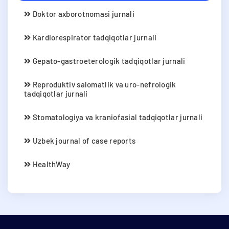
Doktor axborotnomasi jurnali
Kardiorespirator tadqiqotlar jurnali
Gepato-gastroeterologik tadqiqotlar jurnali
Reproduktiv salomatlik va uro-nefrologik
tadqiqotlar jurnali
Stomatologiya va kraniofasial tadqiqotlar jurnali
Uzbek journal of case reports
HealthWay