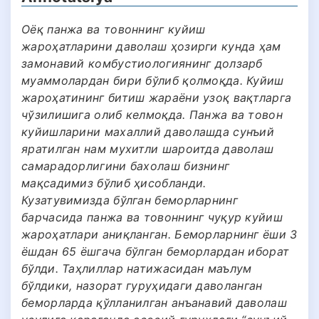
Оёқ панжа ва товоннинг куйиш
жароҳатларини даволаш ҳозирги кунда ҳам
замонавий комбустиологиянинг долзарб
муаммолардан бири бўлиб қолмоқда. Куйиш
жароҳатининг битиш жараёни узоқ вақтларга
чўзилишига олиб келмоқда. Панжа ва товон
куйишларини махаллий даволашда сунъий
яратилган нам мухитли шароитда даволаш
самарадорлигини бахолаш бизнинг
мақсадимиз бўлиб ҳисобланди.
Кузатувимизда бўлган беморларнинг
барчасида панжа ва товоннинг чуқур куйиш
жароҳатлари аниқланган. Беморларнинг ёши 3
ёшдан 65 ёшгача бўлган беморлардан иборат
бўлди. Таҳлиллар натижасидан маълум
бўлдики, назорат гуруҳидаги даволанган
беморларда қўлланилган анъанавий даволаш