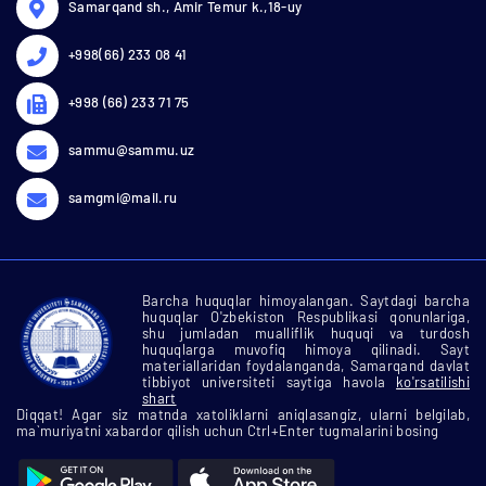
Samarqand sh., Amir Temur k.,18-uy
+998(66) 233 08 41
+998 (66) 233 71 75
sammu@sammu.uz
samgmi@mail.ru
Barcha huquqlar himoyalangan. Saytdagi barcha
huquqlar O'zbekiston Respublikasi qonunlariga,
shu jumladan mualliflik huquqi va turdosh
huquqlarga muvofiq himoya qilinadi. Sayt
materiallaridan foydalanganda, Samarqand davlat
tibbiyot universiteti saytiga havola
ko'rsatilishi
shart
Diqqat! Agar siz matnda xatoliklarni aniqlasangiz, ularni belgilab,
ma`muriyatni xabardor qilish uchun Ctrl+Enter tugmalarini bosing