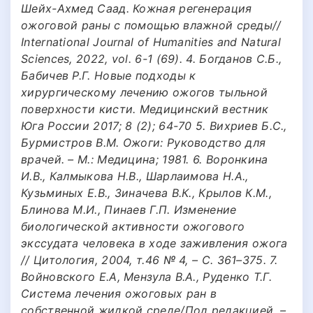
Шейх-Ахмед Саад. Кожная регенерация
ожоговой раны с помощью влажной среды//
International Journal of Humanities and Natural
Sciences, 2022, vol. 6-1 (69). 4. Богданов С.Б.,
Бабичев Р.Г. Новые подходы к
хирургическому лечению ожогов тыльной
поверхности кисти. Медицинский вестник
Юга России 2017; 8 (2); 64-70 5. Вихриев Б.С.,
Бурмистров В.М. Ожоги: Руководство для
врачей. – М.: Медицина; 1981. 6. Воронкина
И.В., Калмыкова Н.В., Шарлаимова Н.А.,
Кузьминых Е.В., Зиначева В.К., Крылов К.М.,
Блинова М.И., Пинаев Г.П. Изменение
биологической активности ожогового
экссудата человека в ходе заживления ожога
// Цитология, 2004, т.46 № 4, – С. 361–375. 7.
Войновского Е.А, Мензула В.А., Руденко Т.Г.
Система лечения ожоговых ран в
собственной жидкой среде/Под редакцией. –