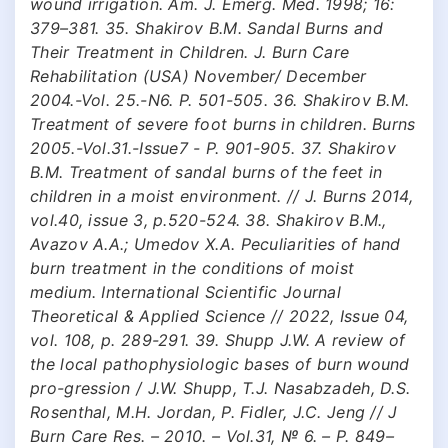
wound irrigation. Am. J. Emerg. Med. 1998; 16:
379–381. 35. Shakirov B.M. Sandal Burns and
Their Treatment in Children. J. Burn Care
Rehabilitation (USA) November/ December
2004.-Vol. 25.-N6. P. 501-505. 36. Shakirov B.M.
Treatment of severe foot burns in children. Burns
2005.-Vol.31.-Issue7 - P. 901-905. 37. Shakirov
B.M. Treatment of sandal burns of the feet in
children in a moist environment. // J. Burns 2014,
vol.40, issue 3, p.520-524. 38. Shakirov B.M.,
Avazov A.A.; Umedov X.A. Peculiarities of hand
burn treatment in the conditions of moist
medium. International Scientific Journal
Theoretical & Applied Science // 2022, Issue 04,
vol. 108, p. 289-291. 39. Shupp J.W. A review of
the local pathophysiologic bases of burn wound
pro-gression / J.W. Shupp, T.J. Nasabzadeh, D.S.
Rosenthal, M.H. Jordan, P. Fidler, J.C. Jeng // J
Burn Care Res. – 2010. – Vol.31, № 6. – P. 849–