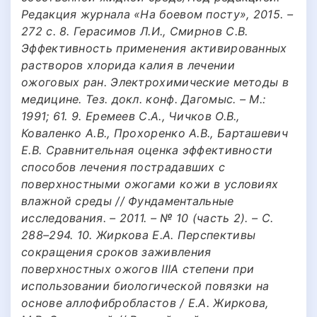
Редакция журнала «На боевом посту», 2015. –
272 с. 8. Герасимов Л.И., Смирнов С.В.
Эффективность применения активированных
растворов хлорида калия в лечении
ожоговых ран. Электрохимические методы в
медицине. Тез. докл. конф. Дагомыс. – М.:
1991; 61. 9. Еремеев С.А., Чичков О.В.,
Коваленко А.В., Прохоренко А.В., Барташевич
Е.В. Сравнительная оценка эффективности
способов лечения пострадавших с
поверхностными ожогами кожи в условиях
влажной среды // Фундаментальные
исследования. – 2011. – № 10 (часть 2). – С.
288–294. 10. Жиркова Е.А. Перспективы
сокращения сроков заживления
поверхностных ожогов IIIА степени при
использовании биологической повязки на
основе аллофибробластов / Е.А. Жиркова,