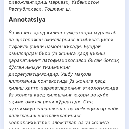
ривожлантириш маркази, Ўзбекистон
Республикаси, Тошкент ш.
Annotatsiya
Ўз жонига қасд қилиш хулқ-атвори мураккаб
ва щетерожен омилларнинг комбинатцияси
туфайли ўзини намоён қилади. Бундай
омиллардан бири ўз жонига қасд қилиш
ҳаракатининг патофизиологияси билан боғлиқ
бўлган иммун тизимининг
дисрегулятциясидир. Ушбу мақола
яллиғланиш контекстида ўз жонига қасд
қилиш ҳатти-ҳаракатларининг этиологиясида
ўз жонига қасд қилишнинг юқори ва қуйи
оқими омилларини кўрсатади. Сил,
аутоиммун касалликлар ва инфекциялар каби
яллиғланиш касалликларининг
невропсихиатрик аломатлар ва ўз жонига