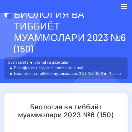
БИОЛОГИЯ ВА
Me
ТИББИЁТ
МУАММОЛАРИ 2023 №6
(150)
Bosh sahifa
Jurnal va gazetalar
Biologiya va tibbiyot muammolari jurnali
Биология ва тиббиёт муаммолари 2023 №6 (150)
Maqola
Биология ва тиббиёт
муаммолари 2023 №6 (150)