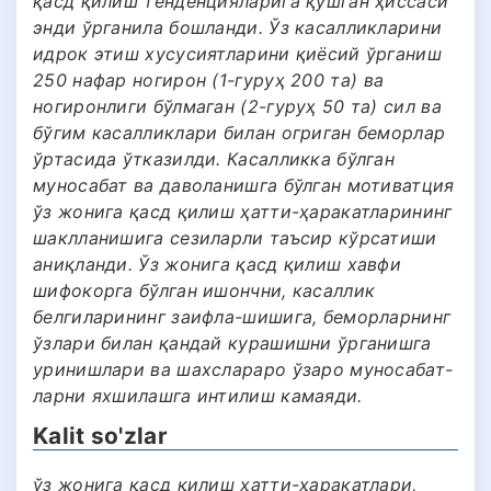
қасд қилиш тенденцияларига қўшган ҳиссаси
энди ўрганила бошланди. Ўз касалликларини
идрок этиш хусусиятларини қиёсий ўрганиш
250 нафар ногирон (1-гуруҳ 200 та) ва
ногиронлиги бўлмаган (2-гуруҳ 50 та) сил ва
бўгим касалликлари билан огриган беморлар
ўртасида ўтказилди. Касалликка бўлган
муносабат ва даволанишга бўлган мотиватция
ўз жонига қасд қилиш ҳатти-ҳаракатларининг
шаклланишига сезиларли таъсир кўрсатиши
аниқланди. Ўз жонига қасд қилиш хавфи
шифокорга бўлган ишончни, касаллик
белгиларининг заифла-шишига, беморларнинг
ўзлари билан қандай курашишни ўрганишга
уринишлари ва шахслараро ўзаро муносабат-
ларни яхшилашга интилиш камаяди.
Kalit so'zlar
ўз жонига қасд қилиш ҳатти-ҳаракатлари,