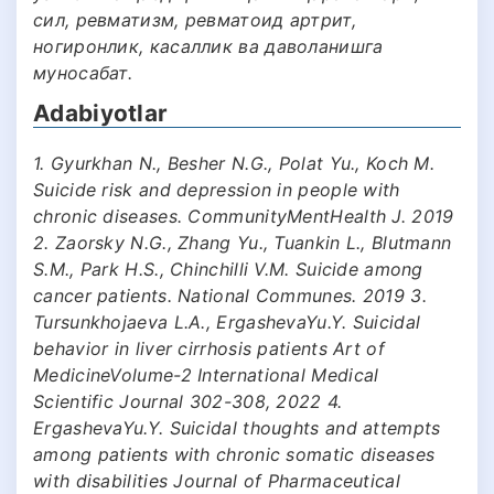
сил, ревматизм, ревматоид артрит,
ногиронлик, касаллик ва даволанишга
муносабат.
Adabiyotlar
1. Gyurkhan N., Besher N.G., Polat Yu., Koch M.
Suicide risk and depression in people with
chronic diseases. CommunityMentHealth J. 2019
2. Zaorsky N.G., Zhang Yu., Tuankin L., Blutmann
S.M., Park H.S., Chinchilli V.M. Suicide among
cancer patients. National Communes. 2019 3.
Tursunkhojaeva L.A., ErgashevaYu.Y. Suicidal
behavior in liver cirrhosis patients Art of
MedicineVolume-2 International Medical
Scientific Journal 302-308, 2022 4.
ErgashevaYu.Y. Suicidal thoughts and attempts
among patients with chronic somatic diseases
with disabilities Journal of Pharmaceutical