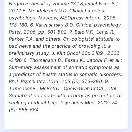
Negative Results ¦ Volume 13 ¦ Special Issue 8 ¦
2022 5. Mendelevich V.D. Clinical medical
psychology. Moscow, MEDpress-inform, 2008,
178-180. 6. Karvasarsky B.D. Clinical psychology.
Peter, 2006, pp. 501-502. 7. Bale V.F., Lenzi R.,
Parker P.A. and others. On-cologists' attitude to
bad news and the practice of providing it: a
preliminary study. J. Klin Oncol 20:: 2189 , 2002
-2196 8. Thomenson B., Essau K., Jacobi F. et al.;
Sum-mary assessment of somatic symptoms as
a predictor of health status in somatic disorders.
Br J. Psychiatry. 2013; 203 (5): 373–380. 9.
TomensonB., McBethJ., Chew-GrahamCA., etal.
Somatization and health anxiety as predictors of
seeking medical help. Psychosis Med. 2012; 74
(6): 656-664.