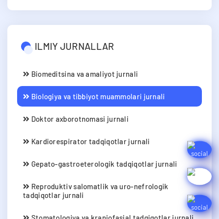
ILMIY JURNALLAR
Biomeditsina va amaliyot jurnali
Biologiya va tibbiyot muammolari jurnali
Doktor axborotnomasi jurnali
Kardiorespirator tadqiqotlar jurnali
Gepato-gastroeterologik tadqiqotlar jurnali
Reproduktiv salomatlik va uro-nefrologik
tadqiqotlar jurnali
Stomatologiya va kraniofasial tadqiqotlar jurnali