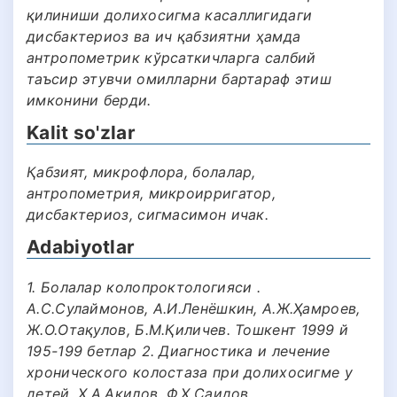
қилиниши долихосигма касаллигидаги
дисбактериоз ва ич қабзиятни ҳамда
антропометрик кўрсаткичларга салбий
таъсир этувчи омилларни бартараф этиш
имконини берди.
Kalit so'zlar
Қабзият, микрофлора, болалар,
антропометрия, микроирригатор,
дисбактериоз, сигмасимон ичак.
Adabiyotlar
1. Болалар колопроктологияси .
А.С.Сулаймонов, А.И.Ленёшкин, А.Ж.Ҳамроев,
Ж.О.Отақулов, Б.М.Қиличев. Тошкент 1999 й
195-199 бетлар 2. Диагностика и лечение
хронического колостаза при долихосигме у
детей. Х.А.Акилов, Ф.Х.Саидов,