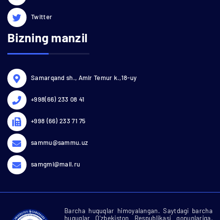
Twitter
Bizning manzil
Samarqand sh., Amir Temur k.,18-uy
+998(66) 233 08 41
+998 (66) 233 71 75
sammu@sammu.uz
samgmi@mail.ru
Barcha huquqlar himoyalangan. Saytdagi barcha
huquqlar O'zbekiston Respublikasi qonunlariga,