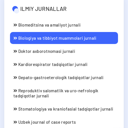
ILMIY JURNALLAR
Biomeditsina va amaliyot jurnali
Biologiya va tibbiyot muammolari jurnali
Doktor axborotnomasi jurnali
Kardiorespirator tadqiqotlar jurnali
Gepato-gastroeterologik tadqiqotlar jurnali
Reproduktiv salomatlik va uro-nefrologik
tadqiqotlar jurnali
Stomatologiya va kraniofasial tadqiqotlar jurnali
Uzbek journal of case reports