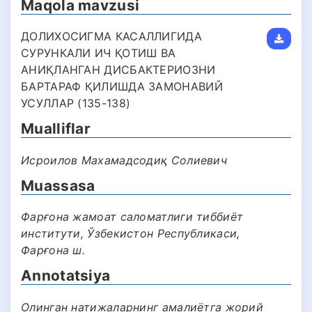
Maqola mavzusi
ДОЛИХОСИГМА КАСАЛЛИГИДА
СУРУНКАЛИ ИЧ ҚОТИШ ВА
АНИҚЛАНГАН ДИСБАКТЕРИОЗНИ
БАРТАРАФ ҚИЛИШДА ЗАМОНАВИЙ
УСУЛЛАР (135-138)
Mualliflar
Исроилов Махамадсодиқ Солиевич
Muassasa
Фарғона жамоат саломатлиги тиббиёт
институти, Ўзбекистон Республикаси,
Фарғона ш.
Annotatsiya
Олинган натижаларнинг амалиётга жорий