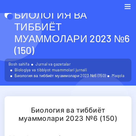
БИОЛОГИЯ ВА
Me
ТИББИЁТ
МУАММОЛАРИ 2023 №6
(150)
Bosh sahifa
Jurnal va gazetalar
Biologiya va tibbiyot muammolari jurnali
Биология ва тиббиёт муаммолари 2023 №6 (150)
Maqola
Биология ва тиббиёт
муаммолари 2023 №6 (150)