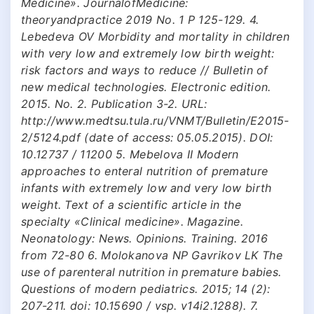
Medicine». JournalofMedicine:
theoryandpractice 2019 No. 1 P 125-129. 4.
Lebedeva OV Morbidity and mortality in children
with very low and extremely low birth weight:
risk factors and ways to reduce // Bulletin of
new medical technologies. Electronic edition.
2015. No. 2. Publication 3-2. URL:
http://www.medtsu.tula.ru/VNMT/Bulletin/E2015-
2/5124.pdf (date of access: 05.05.2015). DOI:
10.12737 / 11200 5. Mebelova II Modern
approaches to enteral nutrition of premature
infants with extremely low and very low birth
weight. Text of a scientific article in the
specialty «Clinical medicine». Magazine.
Neonatology: News. Opinions. Training. 2016
from 72-80 6. Molokanova NP Gavrikov LK The
use of parenteral nutrition in premature babies.
Questions of modern pediatrics. 2015; 14 (2):
207-211. doi: 10.15690 / vsp. v14i2.1288). 7.