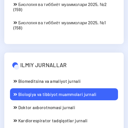
Биология ва тиббиёт муаммолари 2025, №2
(159)
Биология ва тиббиёт муаммолари 2025, №1
(158)
ILMIY JURNALLAR
Biomeditsina va amaliyot jurnali
Biologiya va tibbiyot muammolari jurnali
Doktor axborotnomasi jurnali
Kardiorespirator tadqiqotlar jurnali