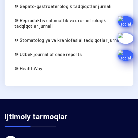
Gepato-gastroeterologik tadqiqotlar jurnali
Reproduktiv salomatlik va uro-nefrologik
tadqiqotlar jurnali
Stomatologiya va kraniofasial tadqiqotlar jurnali
Uzbek journal of case reports
HealthWay
Ijtimoiy tarmoqlar