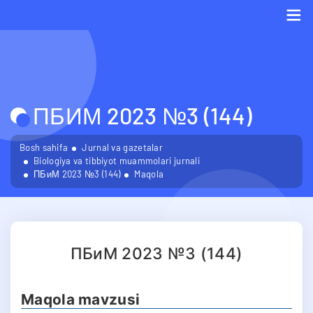
Me
ПБИМ 2023 №3 (144)
Bosh sahifa
Jurnal va gazetalar
Biologiya va tibbiyot muammolari jurnali
ПБиМ 2023 №3 (144)
Maqola
ПБиМ 2023 №3 (144)
Maqola mavzusi