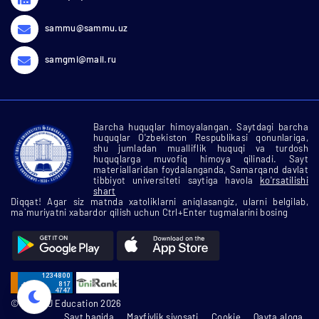
sammu@sammu.uz
samgmi@mail.ru
Barcha huquqlar himoyalangan. Saytdagi barcha
huquqlar O'zbekiston Respublikasi qonunlariga,
shu jumladan mualliflik huquqi va turdosh
huquqlarga muvofiq himoya qilinadi. Sayt
materiallaridan foydalanganda, Samarqand davlat
tibbiyot universiteti saytiga havola
ko'rsatilishi
shart
Diqqat! Agar siz matnda xatoliklarni aniqlasangiz, ularni belgilab,
ma`muriyatni xabardor qilish uchun Ctrl+Enter tugmalarini bosing
© SamMU Education 2026
Sayt haqida
Maxfiylik siyosati
Cookie
Qayta aloqa