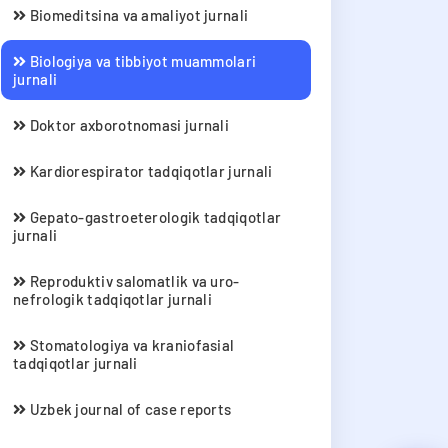
Biomeditsina va amaliyot jurnali
Biologiya va tibbiyot muammolari
jurnali
Doktor axborotnomasi jurnali
Kardiorespirator tadqiqotlar jurnali
Gepato-gastroeterologik tadqiqotlar
jurnali
Reproduktiv salomatlik va uro-
nefrologik tadqiqotlar jurnali
Stomatologiya va kraniofasial
tadqiqotlar jurnali
Uzbek journal of case reports