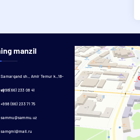
ning manzil
Samarqand sh., Amir Temur k.,18-
uy
+998(66) 233 08 41
+998 (66) 233 71 75
sammu@sammu.uz
samgmi@mail.ru