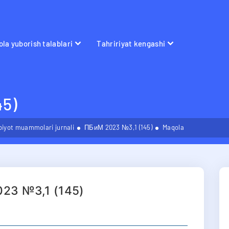
la yuborish talablari
Tahririyat kengashi
5)
bbiyot muammolari jurnali
ПБиМ 2023 №3,1 (145)
Maqola
23 №3,1 (145)