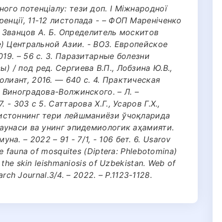
ого потенціалу: тези доп. I Міжнародної
енції, 11-12 листопада - – ФОП Мареніченко
 2. Званцов А. Б. Определитель москитов
ae)‎ Центральной Азии. - ВОЗ. Европейское
019. – 56 с. 3. Паразитарные болезни
) / под ред. Сергиева В.П., Лобзина Ю.В.,
лиант, 2016. — 640 c. 4. Практическая
. Виноградова-Волжинского. – Л. –
 - 303 с 5. Саттарова Х.Г., Усаров Г.Х.,
кистоннинг тери лейшманиёзи ўчоқларида
фаунаси ва унинг эпидемиологик аҳамияти.
. – 2022 – 91 - 7/1, - 106 бет. 6. Usarov
he fauna of mosquites (Diptera: Phlebotomina)
 the skin leishmaniosis of Uzbekistan. Web of
earch Journal.3/4. – 2022. – Р.1123-1128.