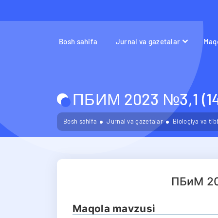
Bosh sahifa
Jurnal va gazetalar
Maqo
ПБИМ 2023 №3,1 (14
Bosh sahifa
Jurnal va gazetalar
Biologiya va ti
ПБиМ 20
Maqola mavzusi