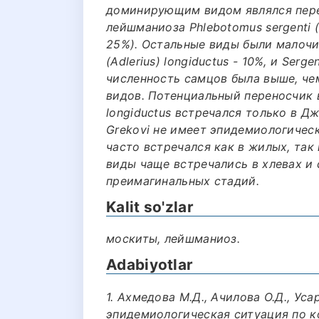
доминирующим видом являлся пере
лейшманиоза Phlebotomus sergenti (
25%). Остальные виды были малочисле
(Adlerius) longiductus - 10%, и Serg
численность самцов была выше, че
видов. Потенциальный переносчик 
longiductus встречался только в 
Grekovi не имеет эпидемиологическ
часто встречался как в жилых, так
виды чаще встречались в хлевах и 
преимагинальных стадий.
Kalit so'zlar
москиты, лейшманиоз.
Adabiyotlar
1. Ахмедова М.Д., Ачилова О.Д., Уса
эпидемиологическая ситуация по 