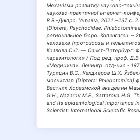
Механізми розвитку науково-технічн
науково-практичної інтернет-конфер
В.В.–Дніпро, Україна, 2021. –237 с.
(‎Diptera, Psychodidae, Phlebotomin
региональное бюро: Копенгаген. – 2
человека (протозоозы и гельминтозы
Козлова С.С. — Санкт-Петербург: Фо
паразитология / Под ред. проф. Д.В
«Медицина». Ленингр. отд-ние - 1977.
Турицин В.С., Келдиёров Ш.Х. Ўзбе
москитлар (Diptera: Phlebotomina) 
Вестник Хорезмской академии Маъмуна
G.H., Nazarov M.E., Sattarova H.G. T
and its epidemiological importance in
Scientist: International Scientific Res