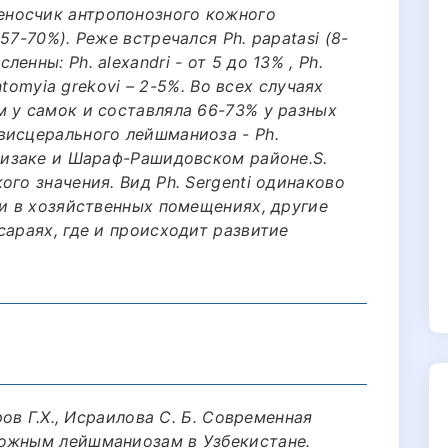
носчик антропонозного кожного
57-70%). Реже встречался Ph. papatasi (8-
нны: Ph. alexandri - от 5 до 13% , Ph.
entomyia grekovi – 2-5%. Во всех случаях
м у самок и составляла 66-73% у разных
висцерального лейшманиоза - Ph.
Джизаке и Шараф-Рашидовском районе.S.
ого значения. Вид Ph. Sergenti одинаково
 и в хозяйственных помещениях, другие
сараях, где и происходит развитие
ров Г.Х., Исраилова С. Б. Современная
кожным лейшманиозам в Узбекистане.