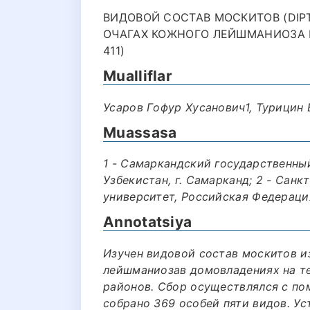
ВИДОВОЙ СОСТАВ МОСКИТОВ (DIPT
ОЧАГАХ КОЖНОГО ЛЕЙШМАНИОЗА В
411)
Mualliflar
Усаров Гoфур Хусанович1, Турицин
Muassasa
1 - Самаркандский государственны
Узбекистан, г. Самарканд; 2 - Сан
университет, Российская Федерация
Annotatsiya
Изучен видовой состав москитов и
лейшманиозав домовладениях на т
районов. Сбор осуществлялся с по
собрано 369 особей пяти видов. Ус