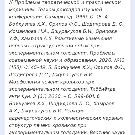
// Проблемы теоретической и практической
медицины. Тезисы докладов научной
конференции. Самарканд, 1990. С. 18. 4.
Бойкузиев Х.Х., Орипов Ф.С., Шодиярова Д. С.,
Исмаилова Н.А., Джуракулов Б.И., Орипова
У.Ф., Хамраев А.Х. Реактивные изменения
нервных структур печени собак при
экспериментальном голодании. Проблемы
современной науки и образования. 2020. №10
(155). С. 45-49. 5. Бойкузиев Х.Х., Орипов Ф.С.,
Шодиярова Д.С., Джуракулов Б.И.
Морфология печени кроликов при
экспериментальном голодании. Тиббиётда
янги кун. 3 (31) 2020. – С. 599-601. 6.
Бойкузиев Х.Х., Шодиярова Д. С., Хамраев
А.Х., Джуракулов Б.И. Реакция
адренергических и холинергических нервных
структур печени кроликов при
экспериментальном голодании. Вестник науки