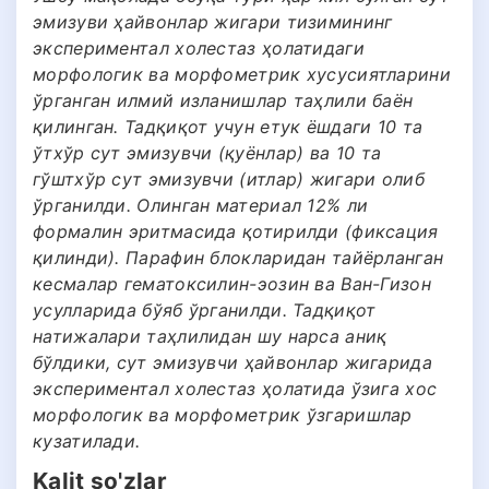
эмизуви ҳайвонлар жигари тизимининг
экспериментал холестаз ҳолатидаги
морфологик ва морфометрик хусусиятларини
ўрганган илмий изланишлар таҳлили баён
қилинган. Тадқиқот учун етук ёшдаги 10 та
ўтхўр сут эмизувчи (қуёнлар) ва 10 та
гўштхўр сут эмизувчи (итлар) жигари олиб
ўрганилди. Олинган материал 12% ли
формалин эритмасида қотирилди (фиксация
қилинди). Парафин блокларидан тайёрланган
кесмалар гематоксилин-эозин ва Ван-Гизон
усулларида бўяб ўрганилди. Тадқиқот
натижалари таҳлилидан шу нарса аниқ
бўлдики, сут эмизувчи ҳайвонлар жигарида
экспериментал холестаз ҳолатида ўзига хос
морфологик ва морфометрик ўзгаришлар
кузатилади.
Kalit so'zlar