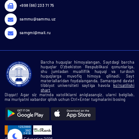
+998 (66) 233 71 75
sammu@sammu.uz
samgmi@mail.ru
Barcha huquqlar himoyalangan. Saytdagi barcha
huquqlar O'zbekiston Respublikasi qonunlariga,
shu jumladan mualliflik huquqi va turdosh
huquqlarga muvofiq himoya qilinadi. Sayt
materiallaridan foydalanganda, Samarqand davlat
tibbiyot universiteti saytiga havola
ko'rsatilishi
shart
Diqqat! Agar siz matnda xatoliklarni aniqlasangiz, ularni belgilab,
ma`muriyatni xabardor qilish uchun Ctrl+Enter tugmalarini bosing
© SamMU Education 2026