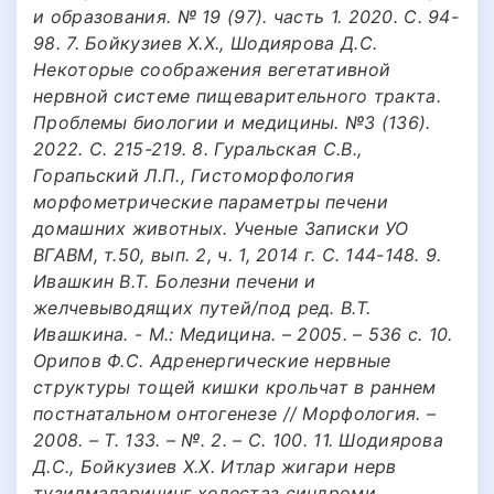
и образования. № 19 (97). часть 1. 2020. С. 94-
98. 7. Бойкузиев Х.Х., Шодиярова Д.С.
Некоторые соображения вегетативной
нервной системе пищеварительного тракта.
Проблемы биологии и медицины. №3 (136).
2022. С. 215-219. 8. Гуральская С.В.,
Горапьский Л.П., Гистоморфология
морфометрические параметры печени
домашних животных. Ученые Записки УО
ВГАВМ, т.50, вып. 2, ч. 1, 2014 г. С. 144-148. 9.
Ивашкин В.Т. Болезни печени и
желчевыводящих путей/под ред. В.Т.
Ивашкина. - М.: Медицина. – 2005. – 536 с. 10.
Орипов Ф.С. Адренергические нервные
структуры тощей кишки крольчат в раннем
постнатальном онтогенезе // Морфология. –
2008. – Т. 133. – №. 2. – С. 100. 11. Шодиярова
Д.С., Бойкузиев Х.Х. Итлар жигари нерв
тузилмаларининг холестаз синдроми