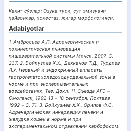
Калит сўзлар: Озуқа тури, сут эмизувчи
ҳайвонлар, холестаз, жигар морфологияси.
Adabiyotlar
1. Амбросьев А.П. Адренергическая и
холинергическая иннервация
пищеварительной системы Минск, 2007. С.
237. 2. Бойкузиев Х.Х., Дехканов Т.Д., Турдиев
Л.У. Нервный и эндокринный аппараты
гастрогепатохоледоходуоденальной зоны в
норме и при экспериментальных
воздействиях. Тез. Докл. 11. Съезда АГЭ –
Смоленск, 1992 13 – 18 сентября. Полтава
1992 – С. 71. 3. Бойкузиев Х.Х., Орипов Ф.С.
Адренергическая иннервация печени и
желудка кошек в норме и при
экспериментальном отравлении карбофосом.