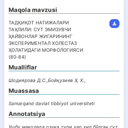
Maqola mavzusi
ТАДҚИҚОТ НАТИЖАЛАРИ
ТАҲЛИЛИ: СУТ ЭМИЗУВЧИ
ҲАЙВОНЛАР ЖИГАРИНИНГ
ЭКСПЕРИМЕНТАЛ ХОЛЕСТАЗ
ҲОЛАТИДАГИ МОРФОЛОГИЯСИ
(80-84)
Mualliflar
Шодиярова Д.С.,Бойқузиев Ҳ. Х.,
Muassasa
Samarqand davlat tibbiyot universiteti
Annotatsiya
Ушбу мақолада озуқа тури ҳар хил бўлган сут