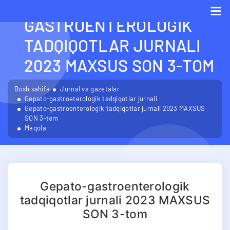
GEPATO-
GASTROENTEROLOGIK
Me
TADQIQOTLAR JURNALI
2023 MAXSUS SON 3-TOM
Bosh sahifa
Jurnal va gazetalar
Gepato-gastroeterologik tadqiqotlar jurnali
Gepato-gastroenterologik tadqiqotlar jurnali 2023 MAXSUS
SON 3-tom
Maqola
Gepato-gastroenterologik
tadqiqotlar jurnali 2023 MAXSUS
SON 3-tom