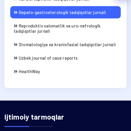
Gepato-gastroeterologik tadqiqotlar jurnali
Reproduktiv salomatlik va uro-nefrologik
tadqiqotlar jurnali
Stomatologiya va kraniofasial tadqiqotlar jurnali
Uzbek journal of case reports
HealthWay
Ijtimoiy tarmoqlar