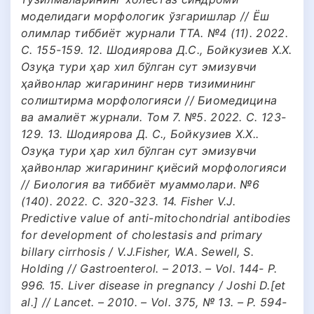
моделидаги морфологик ўзгаришлар // Ёш
олимлар тиббиёт журнали ТТА. №4 (11). 2022.
С. 155-159. 12. Шодиярова Д.С., Бойкузиев Х.Х.
Озуқа тури ҳар хил бўлган сут эмизувчи
ҳайвонлар жигарининг нерв тизимининг
солиштирма морфологияси // Биомедицина
ва амалиёт журнали. Том 7. №5. 2022. С. 123-
129. 13. Шодиярова Д. С., Бойкузиев Х.Х..
Озуқа тури ҳар хил бўлган сут эмизувчи
ҳайвонлар жигарининг қиёсий морфологияси
// Биология ва тиббиёт муаммолари. №6
(140). 2022. С. 320-323. 14. Fisher V.J.
Predictive value of anti-mitochondrial antibodies
for development of cholestasis and primary
billary cirrhosis / V.J.Fisher, W.A. Sewell, S.
Holding // Gastroenterol. – 2013. – Vol. 144- P.
996. 15. Liver disease in pregnancy / Joshi D.[et
al.] // Lancet. – 2010. – Vol. 375, № 13. – P. 594-