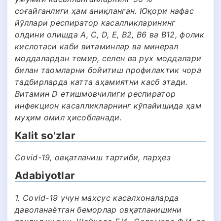
соғайганлиги ҳам аниқланган. Юқори нафас
йўллари респиратор касалликларининг
олдини олишда А, С, D, Е, В2, В6 ва В12, фолик
кислотаси каби витаминлар ва минерал
моддалардан темир, селен ва рух моддалари
билан таомларни бойитиш профилактик чора
тадбирларда катта аҳамиятни касб этади.
Витамин D етишмовчилиги респиратор
инфекцион касалликларнинг кўпайишида ҳам
муҳим омил ҳисобланади.
Kalit so'zlar
Covid-19, овқатланиш тартиби, парҳез
Adabiyotlar
1. Covid-19 учун махсус касалхоналарда
даволанаётган беморлар овқатланишини