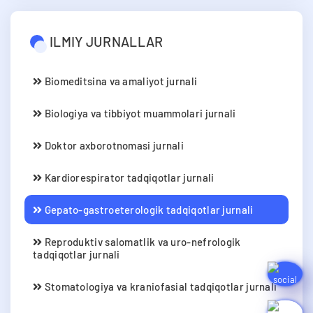
ILMIY JURNALLAR
Biomeditsina va amaliyot jurnali
Biologiya va tibbiyot muammolari jurnali
Doktor axborotnomasi jurnali
Kardiorespirator tadqiqotlar jurnali
Gepato-gastroeterologik tadqiqotlar jurnali
Reproduktiv salomatlik va uro-nefrologik
tadqiqotlar jurnali
Stomatologiya va kraniofasial tadqiqotlar jurnali