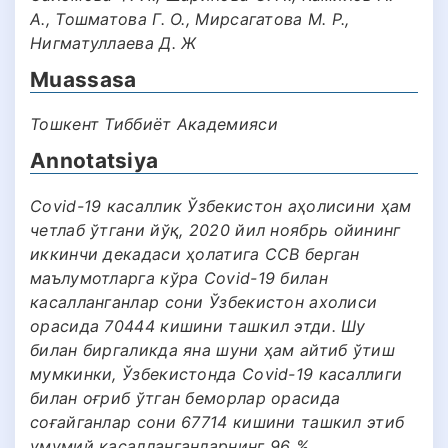
А., Тошматова Г. О., Мирсагатова М. Р.,
Нигматуллаева Д. Ж
Muassasa
Тошкент Тиббиёт Академияси
Annotatsiya
Covid-19 касаллик Ўзбекистон аҳолисини ҳам
четлаб ўтгани йўқ, 2020 йил ноябрь ойининг
иккинчи декадаси ҳолатига ССВ берган
маълумотларга кўра Covid-19 билан
касалланганлар сони Ўзбекистон ахолиси
орасида 70444 кишини ташкил этди. Шу
билан биргаликда яна шуни ҳам айтиб ўтиш
мумкинки, Ўзбекистонда Covid-19 касаллиги
билан оғриб ўтган беморлар орасида
соғайганлар сони 67714 кишини ташкил этиб
умумий касалланганларнинг 96 %