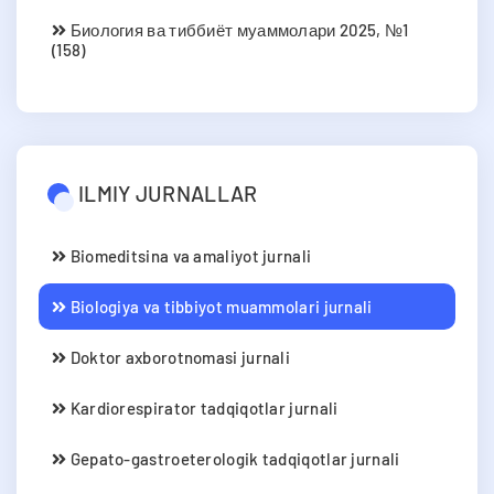
Биология ва тиббиёт муаммолари 2025, №1
(158)
ILMIY JURNALLAR
Biomeditsina va amaliyot jurnali
Biologiya va tibbiyot muammolari jurnali
Doktor axborotnomasi jurnali
Kardiorespirator tadqiqotlar jurnali
Gepato-gastroeterologik tadqiqotlar jurnali