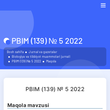
Me
PBIM (139) № 5 2022
Bosh sahifa
Jurnal va gazetalar
Biologiya va tibbiyot muammolari jurnali
PBIM (139) № 5 2022
Maqola
PBIM (139) № 5 2022
Maqola mavzusi