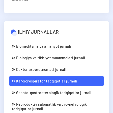
ILMIY JURNALLAR
Biomeditsina va amaliyot jurnali
Biologiya va tibbiyot muammolari jurnali
Doktor axborotnomasi jurnali
Kardiorespirator tadqiqotlar jurnali
Gepato-gastroeterologik tadqiqotlar jurnali
Reproduktiv salomatlik va uro-nefrologik
tadqiqotlar jurnali