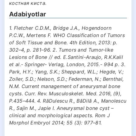
костная киста.
Adabiyotlar
1. Fletcher C.D.M., Bridge J.A., Hogendoorn
P.C.W., Mertens F. WHO Classification of Tumors
of Soft Tissue and Bone. 4th Edition, 2013: p.
302–4, p. 281–96. 2. Tumors and Tumor-like
Lesions of Bone // ed. E.Santini-Araujo, R.K.Kalil
et al.- Springer- Verlag, London, 2015.- 994 p. 3.
Park, H.Y.; Yang, S.K.; Sheppard, W.L.; Hegde, V.;
Zoller, S.D.; Nelson, S.D.; Federman, N.; Bernthal,
N.M. Current management of aneurysmal bone
cysts. Curr. Rev. Musculoskelet. Med. 2016, (9),
P.435–444. 4. RăDulescu R., BăDilă A., Manolescu
R., Sajin M., Japie I. Aneurysmal bone cyst –
clinical and morphological aspects. Rom J
Morphol Embryol 2014; 55 (3): 977–81.