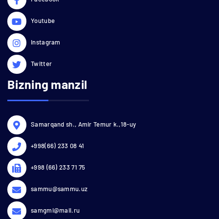
Youtube
Instagram
Twitter
Bizning manzil
Samarqand sh., Amir Temur k.,18-uy
+998(66) 233 08 41
+998 (66) 233 71 75
sammu@sammu.uz
samgmi@mail.ru