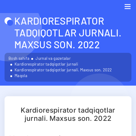
KARDIORESPIRATOR
Me
TADQIQOTLAR JURNALI.
MAXSUS SON. 2022
Bosh sahifa
Jurnal va gazetalar
Kardiorespirator tadqiqotlar jurnali
Kardiorespirator tadqiqotlar jurnali. Maxsus son. 2022
Maqola
Kardiorespirator tadqiqotlar
jurnali. Maxsus son. 2022