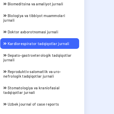
Biomeditsina va amaliyot jurnali
Biologiya va tibbiyot muammolari
jurnali
Doktor axborotnomasi jurnali
Kardiorespirator tadqiqotlar jurnali
Gepato-gastroeterologik tadqiqotlar
jurnali
Reproduktiv salomatlik va uro-
nefrologik tadqiqotlar jurnali
Stomatologiya va kraniofasial
tadqiqotlar jurnali
Uzbek journal of case reports