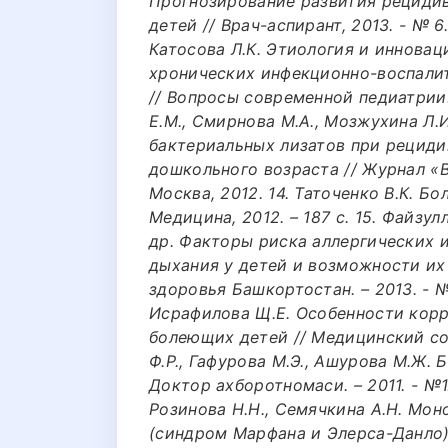
Прогнозирование развития рециди
детей // Врач-аспирант, 2013. - № 6.3
Катосова Л.К. Этиология и иннова
хронических инфекционно-воспалит
// Вопросы современной педиатрии. – 
Е.М., Смирнова М.А., Мозжухина Л.
бактериальных лизатов при рециди
дошкольного возраста // Журнал «
Москва, 2012. 14. Таточенко В.К. Бо
Медицина, 2012. – 187 с. 15. Файзул
др. Факторы риска аллергических 
дыхания у детей и возможности их
здоровья Башкортостан. – 2013. - №2
Исрафилова Щ.Е. Особенности корр
болеющих детей // Медицинский сове
Ф.Р., Гафурова М.Э., Ашурова М.Ж.
Доктор ахборотномаси. – 2011. - №1.
Розинова Н.Н., Семячкина А.Н. Мон
(синдром Марфана и Элерса-Данло)