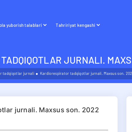
la yuborish talablari
Tahririyat kengashi
TADQIQOTLAR JURNALI. MAXS
 tadqiqotlar jurnali
Kardiorespirator tadqiqotlar jurnali. Maxsus son. 20
otlar jurnali. Maxsus son. 2022