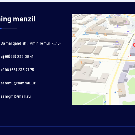
ning manzil
Samarqand sh., Amir Temur k.,18-
uy
+998(66) 233 08 41
+998 (66) 233 71 75
sammu@sammu.uz
samgmi@mail.ru