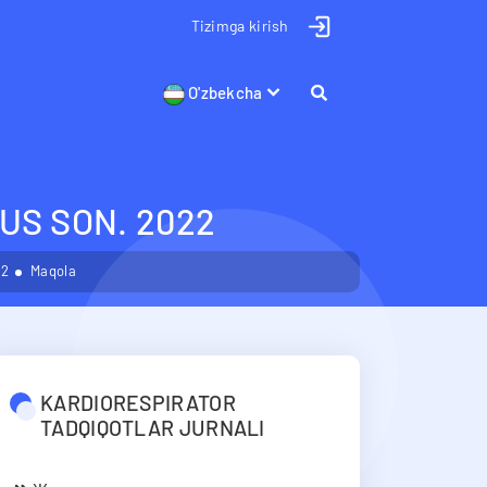
Tizimga kirish
O'zbekcha
US SON. 2022
22
Maqola
KARDIORESPIRATOR
TADQIQOTLAR JURNALI