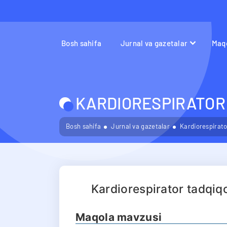
Bosh sahifa
Jurnal va gazetalar
Maqo
KARDIORESPIRATOR 
Bosh sahifa
Jurnal va gazetalar
Kardiorespirator
Kardiorespirator tadqiq
Maqola mavzusi