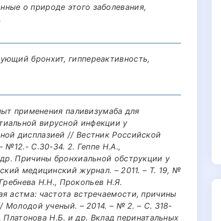
ные о природе этого заболевания,
.
ующий бронхит, гиппереактивность,
 Опыт применения паливизумаба для
тиальной вирусной инфекции у
ной дисплазией // Вестник Российской
№12.- С.30-34. 2. Геппе Н.А.,
и др. Причины бронхиальной обструкции у
ский медицинский журнал. – 2011. – Т. 19, №
 Гребнева Н.Н., Прокопьев Н.Я.
ая астма: частота встречаемости, причины
 Молодой ученый. – 2014. – № 2. – С. 318-
., Платонова Н.Б. и др. Вклад перинатальных