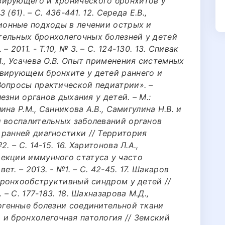
вирующего и хронического бронхитов у
 (61). – С. 436-441. 12. Середа Е.В.,
ционные подходы в лечении острых и
ельных бронхолегочных болезней у детей
2011. - Т.10, № 3. – С. 124-130. 13. Спивак
И., Усачева О.В. Опыт применения системных
вирующем бронхите у детей раннего и
Вопросы практической педиатрии». –
лезни органов дыхания у детей. – М.:
лина P.M., Санникова A.B., Самигулина H.B. и
и воспалительных заболеваний органов
 ранней диагностики // Территория
. – С. 14-15. 16. Харитонова Л.А.,
екции иммунного статуса у часто
т. – 2013. - №1. – С. 42-45. 17. Шакаров
 Бронхообструктивный синдром у детей //
 – С. 177-183. 18. Шахназарова М.Д.,
огенные болезни соединительной ткани
 и бронхолегочная патология // Земский