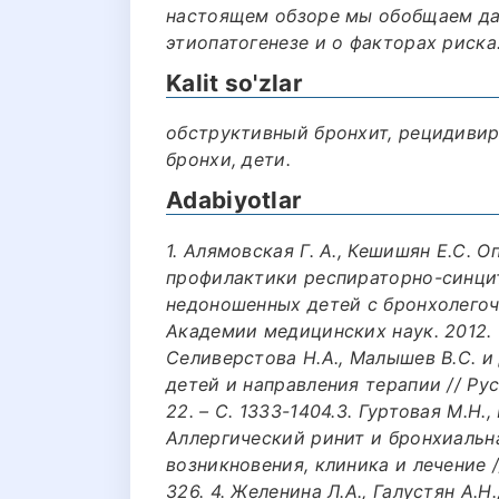
настоящем обзоре мы обобщаем дан
этиопатогенезе и о факторах риска
Kalit so'zlar
обструктивный бронхит, рецидивир
бронхи, дети.
Adabiyotlar
1. Алямовская Г. А., Кешишян Е.С.
профилактики респираторно-синци
недоношенных детей с бронхолегоч
Академии медицинских наук. 2012. - 
Селиверстова Н.А., Малышев В.С. 
детей и направления терапии // Рус
22. – С. 1333-1404.3. Гуртовая М.Н.,
Аллергический ринит и бронхиальн
возникновения, клиника и лечение //
326. 4. Желенина Л.А., Галустян А.Н