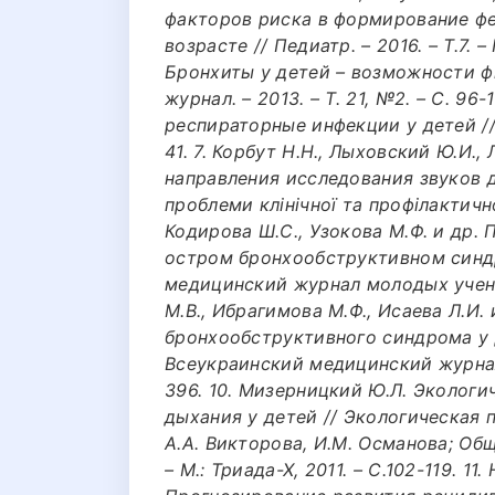
факторов риска в формирование ф
возрасте // Педиатр. – 2016. – Т.7. –
Бронхиты у детей – возможности ф
журнал. – 2013. – Т. 21, №2. – С. 96
респираторные инфекции у детей // 
41. 7. Корбут Н.Н., Лыховский Ю.И.,
направления исследования звуков д
проблеми клінічної та профілактично
Кодирова Ш.С., Узокова М.Ф. и др.
остром бронхообструктивном синд
медицинский журнал молодых ученных
М.В., Ибрагимова М.Ф., Исаева Л.И
бронхообструктивного синдрома у 
Всеукраинский медицинский журнал 
396. 10. Мизерницкий Ю.Л. Экологи
дыхания у детей // Экологическая п
А.А. Викторова, И.М. Османова; О
– М.: Триада-Х, 2011. – С.102-119. 1