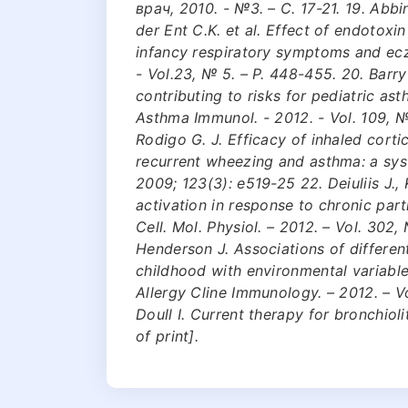
врач, 2010. - №3. – С. 17-21. 19. Abb
der Ent C.K. et al. Effect of endotoxi
infancy respiratory symptoms and ecz
- Vol.23, № 5. – Р. 448-455. 20. Barry 
contributing to risks for pediatric as
Asthma Immunol. - 2012. - Vol. 109, № 
Rodigo G. J. Efficacy of inhaled corti
recurrent wheezing and asthma: a syst
2009; 123(3): e519-25 22. Deiuliis J.,
activation in response to chronic parti
Cell. Mol. Physiol. – 2012. – Vol. 302, 
Henderson J. Associations of differen
childhood with environmental variable
Allergy Cline Immunology. – 2012. – V
Doull I. Current therapy for bronchiol
of print].