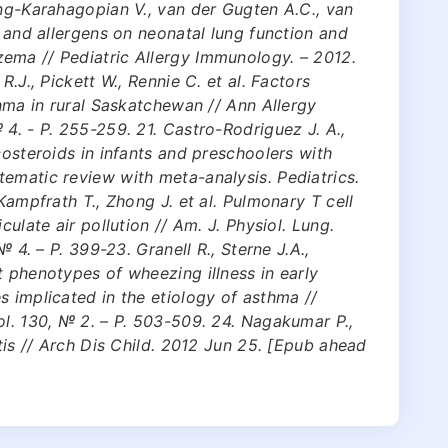
ing-Karahagopian V., van der Gugten A.C., van
n and allergens on neonatal lung function and
ema // Pediatric Allergy Immunology. – 2012.
R.J., Pickett W., Rennie C. et al. Factors
thma in rural Saskatchewan // Ann Allergy
4. - P. 255-259. 21. Castro-Rodriguez J. A.,
costeroids in infants and preschoolers with
ematic review with meta-analysis. Pediatrics.
 Kampfrath T., Zhong J. et al. Pulmonary T cell
culate air pollution // Am. J. Physiol. Lung.
№ 4. – Р. 399-23. Granell R., Sterne J.A.,
t phenotypes of wheezing illness in early
s implicated in the etiology of asthma //
ol. 130, № 2. – Р. 503-509. 24. Nagakumar P.,
itis // Arch Dis Child. 2012 Jun 25. [Epub ahead