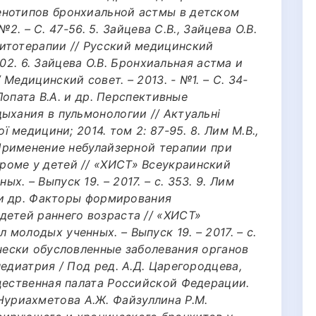
енотипов бронхиальной астмы в детском
 №2. – С. 47-56. 5. Зайцева С.В., Зайцева О.В.
итотерапии // Русский медицинский
-102. 6. Зайцева О.В. Бронхиальная астма и
Медицинский совет. – 2013. - №1. – С. 34-
 Лопата В.А. и др. Перспективные
ыхания в пульмонологии // Актуальні
ї медицини; 2014. том 2: 87-95. 8. Лим М.В.,
 Применение небулайзерной терапии при
роме у детей // «ХИСТ» Всеукраинский
. – Выпуск 19. – 2017. – с. 353. 9. Лим
. и др. Факторы формирования
детей раннего возраста // «ХИСТ»
молодых ученных. – Выпуск 19. – 2017. – с.
чески обусловленные заболевания органов
едиатрия / Под ред. А.Д. Царегородцева,
бщественная палата Российской Федерации.
1. Нуриахметова А.Ж. Файзуллина P.M.