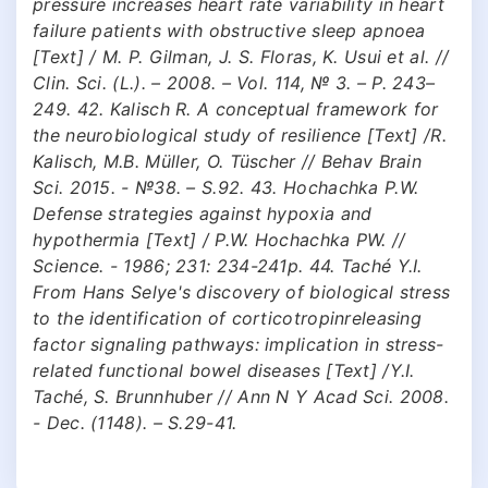
pressure increases heart rate variability in heart
failure patients with obstructive sleep apnoea
[Text] / M. P. Gilman, J. S. Floras, K. Usui et al. //
Clin. Sci. (L.). – 2008. – Vol. 114, № 3. – P. 243–
249. 42. Kalisch R. A conceptual framework for
the neurobiological study of resilience [Text] /R.
Kalisch, M.B. Müller, O. Tüscher // Behav Brain
Sci. 2015. - №38. – S.92. 43. Hochachka P.W.
Defense strategies against hypoxia and
hypothermia [Text] / P.W. Hochachka PW. //
Science. - 1986; 231: 234-241p. 44. Taché Y.I.
From Hans Selye's discovery of biological stress
to the identification of corticotropinreleasing
factor signaling pathways: implication in stress-
related functional bowel diseases [Text] /Y.I.
Taché, S. Brunnhuber // Ann N Y Acad Sci. 2008.
- Dec. (1148). – S.29-41.