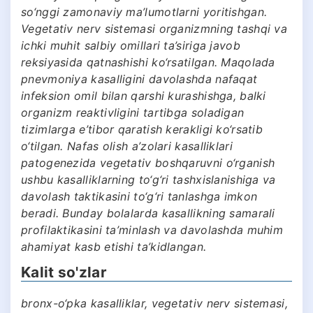
so‘nggi zamonaviy ma’lumotlarni yoritishgan.
Vegetativ nerv sistemasi organizmning tashqi va
ichki muhit salbiy omillari ta’siriga javob
reksiyasida qatnashishi ko‘rsatilgan. Maqolada
pnevmoniya kasalligini davolashda nafaqat
infeksion omil bilan qarshi kurashishga, balki
organizm reaktivligini tartibga soladigan
tizimlarga e’tibor qaratish kerakligi ko‘rsatib
o‘tilgan. Nafas olish a’zolari kasalliklari
patogenezida vegetativ boshqaruvni o‘rganish
ushbu kasalliklarning to‘g‘ri tashxislanishiga va
davolash taktikasini to‘g‘ri tanlashga imkon
beradi. Bunday bolalarda kasallikning samarali
profilaktikasini ta’minlash va davolashda muhim
ahamiyat kasb etishi ta’kidlangan.
Kalit so'zlar
bronx-o‘pka kasalliklar, vegetativ nerv sistemasi,