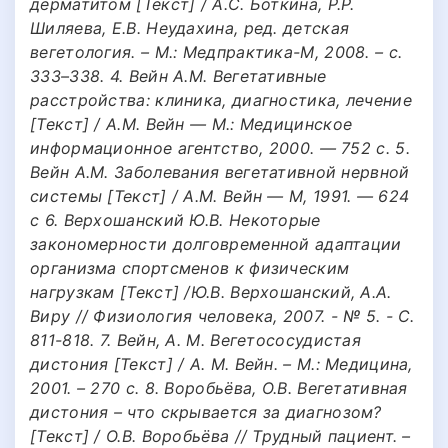
дерматитом [Текст] / А.С. Боткина, Р.Р.
Шиляева, Е.В. Неудахина, ред. детская
вегетология. – М.: Медпрактика-М, 2008. – с.
333–338. 4. Вейн А.М. Вегетативные
расстройства: клиника, диагностика, лечение
[Текст] / А.М. Вейн — М.: Медицинское
информационное агентство, 2000. — 752 с. 5.
Вейн А.М. Заболевания вегетативной нервной
системы [Текст] / А.М. Вейн — М, 1991. — 624
с 6. Верхошанский Ю.В. Некоторые
закономерности долговременной адаптации
организма спортсменов к физическим
нагрузкам [Текст] /Ю.В. Верхошанский, А.А.
Виру // Физиология человека, 2007. - № 5. - С.
811-818. 7. Вейн, А. М. Вегетососудистая
дистония [Текст] / А. М. Вейн. – М.: Медицина,
2001. – 270 с. 8. Воробьёва, О.В. Вегетативная
дистония – что скрывается за диагнозом?
[Текст] / О.В. Воробьёва // Трудный пациент. –