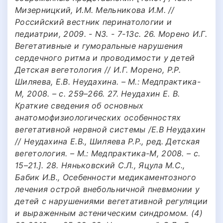
Мизерницкий, И.М. Мельникова И.М. //
Российский вестник перинатологии и
педиатрии, 2009. - N3. - 7-13с. 26. Морено И.Г.
Вегетативные и гуморальные нарушения
сердечного ритма и проводимости у детей
Детская вегетология // И.Г. Морено, Р.Р.
Шиляева, Е.В. Неудахина. – М.: Медпрактика-
М, 2008. – с. 259–266. 27. Неудахин Е. В.
Краткие сведения об основных
анатомофизиологических особенностях
вегетативной нервной системы /Е.В Неудахин
// Неудахина Е.В., Шиляева Р.Р., ред. Детская
вегетология. – М.: Медпрактика-М, 2008. – с.
15–21.]. 28. Няньковский С.Л., Яцула М.С.,
Бабик И.В., Осебенности медикаментозного
лечения острой внебольничной пневмонии у
детей с нарушениями вегетативной регуляции
и выраженным астеническим синдромом. (4)