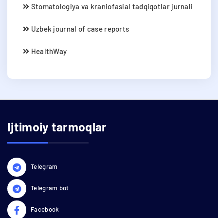
Stomatologiya va kraniofasial tadqiqotlar jurnali
Uzbek journal of case reports
HealthWay
Ijtimoiy tarmoqlar
Telegram
Telegram bot
Facebook