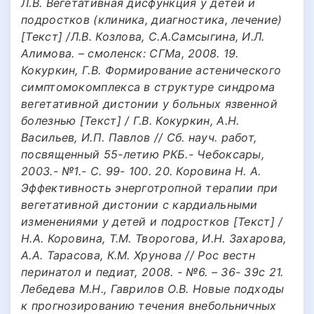
Л.В. Вегетативная дисфункция у детей и
подростков (клиника, диагностика, лечение)
[Текст] /Л.В. Козлова, С.А.Самсыгина, И.Л.
Алимова. – смоленск: СГМа, 2008. 19.
Кокуркин, Г.В. Формирование астенического
симптомокомплекса в структуре синдрома
вегетативной дистонии у больных язвенной
болезнью [Текст] / Г.В. Кокуркин, А.Н.
Васильев, И.П. Павлов // Сб. науч. работ,
посвященный 55-летию РКБ.- Чебоксары,
2003.- №1.- С. 99- 100. 20. Коровина Н. А.
Эффективность энерготропной терапии при
вегетативной дистонии с кардиальными
изменениями у детей и подростков [Текст] /
Н.А. Коровина, Т.М. Творогова, И.Н. Захарова,
А.А. Тарасова, К.М. Хрунова // Рос вестн
перинатол и педиат, 2008. - №6. – 36- 39с 21.
Лебедева М.Н., Гаврилов О.В. Новые подходы
к прогнозированию течения внебольничных