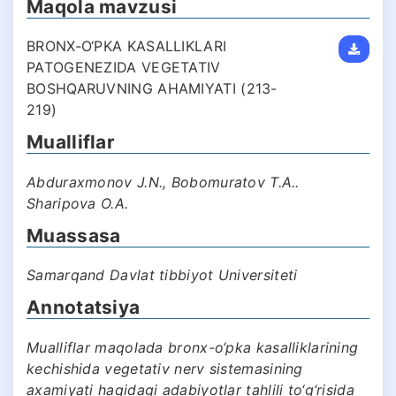
Maqola mavzusi
BRONX-O‘PKA KASALLIKLARI
PATOGENEZIDA VEGETATIV
BOSHQARUVNING AHAMIYATI (213-
219)
Mualliflar
Abduraxmonov J.N., Bobomuratov T.A..
Sharipova O.A.
Muassasa
Samarqand Davlat tibbiyot Universiteti
Annotatsiya
Mualliflar maqolada bronx-o‘pka kasalliklarining
kechishida vegetativ nerv sistemasining
axamiyati haqidagi adabiyotlar tahlili to‘g‘risida