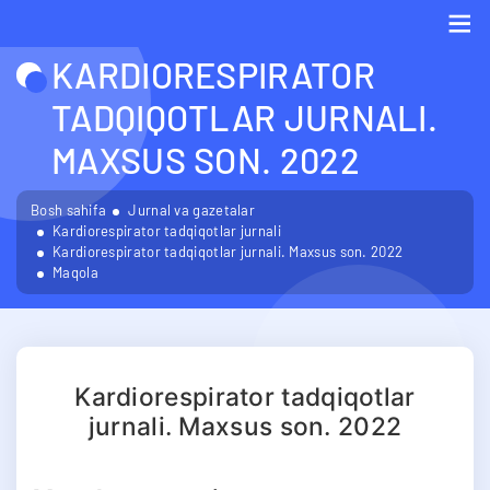
KARDIORESPIRATOR
Me
TADQIQOTLAR JURNALI.
MAXSUS SON. 2022
Bosh sahifa
Jurnal va gazetalar
Kardiorespirator tadqiqotlar jurnali
Kardiorespirator tadqiqotlar jurnali. Maxsus son. 2022
Maqola
Kardiorespirator tadqiqotlar
jurnali. Maxsus son. 2022