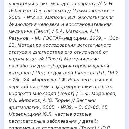
пневмоний у лиц молодого возраста // М.Н.
Лебедева, О.В. Гаврилов // Пульмонология. -
2005. - №3 22. Матюхин В.А. Экологическая
физиология человека и восстановительная
медицина [Текст] / В.А. Матюхин, А.Н.
Разумов. - М.: ГЭОТАР-медицина, 2009. - 133с
23. Методика исследования вегетативного
статуса и диагностика его отклонений от
нормы у детей [Текст] Методические
разработки для субординаторов и врачей-
интернов / Под. редакцией Шиляева Р.Р., 1992.
- 28с. 24. Миронова Т.Ф. Роль вегетативной
нервной системы в формировании острого
инфаркта миокарда [Текст] / Т. Ф. Миронова,
В.А. Миронов, А.Ю. Тюрин // Вестник
аритмологии, 2005. - №39. – С. 53-65. 25.
Мизерницкий Ю.Л. Частые острые
респираторные заболевания у детей:
современные представления [Текст] / Ю.Л.