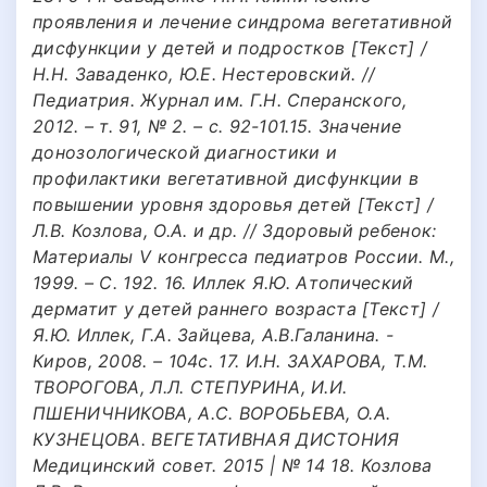
проявления и лечение синдрома вегетативной
дисфункции у детей и подростков [Текст] /
Н.Н. Заваденко, Ю.Е. Нестеровский. //
Педиатрия. Журнал им. Г.Н. Сперанского,
2012. – т. 91, № 2. – с. 92-101.15. Значение
донозологической диагностики и
профилактики вегетативной дисфункции в
повышении уровня здоровья детей [Текст] /
Л.В. Козлова, О.А. и др. // Здоровый ребенок:
Материалы V конгресса педиатров России. М.,
1999. – С. 192. 16. Иллек Я.Ю. Атопический
дерматит у детей раннего возраста [Текст] /
Я.Ю. Иллек, Г.А. Зайцева, А.В.Галанина. -
Киров, 2008. – 104с. 17. И.Н. ЗАХАРОВА, Т.М.
ТВОРОГОВА, Л.Л. СТЕПУРИНА, И.И.
ПШЕНИЧНИКОВА, А.С. ВОРОБЬЕВА, О.А.
КУЗНЕЦОВА. ВЕГЕТАТИВНАЯ ДИСТОНИЯ
Медицинский совет. 2015 | № 14 18. Козлова