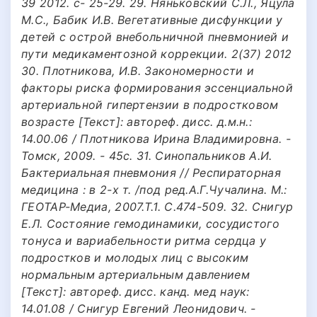
39 2012. с- 25-29. 29. Няньковский С.Л., Яцула
М.С., Бабик И.В. Вегетативные дисфункции у
детей с острой внебольничной пневмонией и
пути медикаментозной коррекции. 2(37) 2012
30. Плотникова, И.В. Закономерности и
факторы риска формирования эссенциальной
артериальной гипертензии в подростковом
возрасте [Текст]: автореф. дисс. д.м.н.:
14.00.06 / Плотникова Ирина Владимировна. -
Томск, 2009. - 45с. 31. Синопальников А.И.
Бактериальная пневмония // Респираторная
медицина : в 2-х т. /под ред.А.Г.Чучалина. М.:
ГЕОТАР-Медиа, 2007.Т.1. С.474-509. 32. Снигур
Е.Л. Состояние гемодинамики, сосудистого
тонуса и вариабельности ритма сердца у
подростков и молодых лиц с высоким
нормальным артериальным давлением
[Текст]: автореф. дисс. канд. мед наук:
14.01.08 / Снигур Евгений Леонидович. -