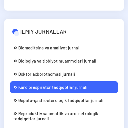
ILMIY JURNALLAR
Biomeditsina va amaliyot jurnali
Biologiya va tibbiyot muammolari jurnali
Doktor axborotnomasi jurnali
Kardiorespirator tadqiqotlar jurnali
Gepato-gastroeterologik tadqiqotlar jurnali
Reproduktiv salomatlik va uro-nefrologik
tadqiqotlar jurnali