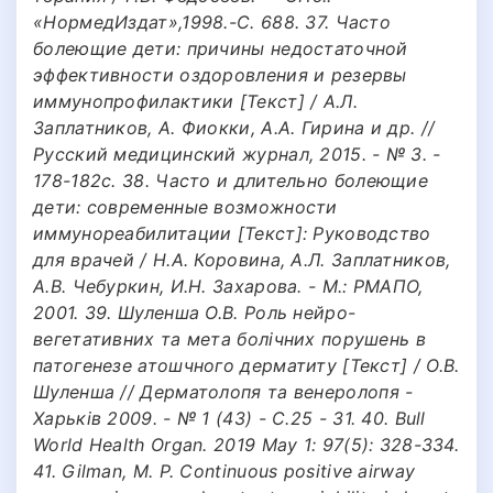
«НормедИздат»,1998.-С. 688. 37. Часто
болеющие дети: причины недостаточной
эффективности оздоровления и резервы
иммунопрофилактики [Текст] / А.Л.
Заплатников, А. Фиокки, А.А. Гирина и др. //
Русский медицинский журнал, 2015. - № 3. -
178-182с. 38. Часто и длительно болеющие
дети: современные возможности
иммунореабилитации [Текст]: Руководство
для врачей / Н.А. Коровина, А.Л. Заплатников,
А.В. Чебуркин, И.Н. Захарова. - М.: РМАПО,
2001. 39. Шуленша О.В. Роль нейро-
вегетативних та мета болiчних порушень в
патогенезe атошчного дерматиту [Текст] / О.В.
Шуленша // Дерматолопя та венеролопя -
Харькiв 2009. - № 1 (43) - С.25 - 31. 40. Bull
World Health Organ. 2019 May 1: 97(5): 328-334.
41. Gilman, M. P. Continuous positive airway