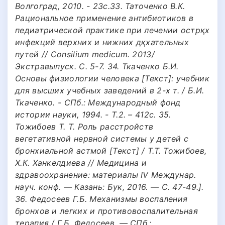
Волгоград, 2010. - 23с.33. Таточенко В.К.
Рациональное применение антибиотиков в
педиатрической практике при лечении острқх
инфекций верхних и нижних дқхательных
путей // Consilium medicum. 2013/
Экстравыпуск. С. 5-7. 34. Ткаченко Б.И.
Основы физиологии человека [Текст]: учебник
для высших учебных заведений в 2-х т. / Б.И.
Ткаченко. - СПб.: Международный фонд
истории науки, 1994. - Т.2. – 412с. 35.
Тожибоев Т. Т. Роль расстройств
вегетативной нервной системы у детей с
бронхиальной астмой [Текст] / Т.Т. Тожибоев,
Х.К. Ханкелдиева // Медицина и
здравоохранение: материалы IV Междунар.
науч. конф. — Казань: Бук, 2016. — С. 47-49.].
36. Федосеев Г.Б. Механизмы воспаления
бронхов и легких и противовоспалительная
терапия / Г.Б. Федосеев. — СПб.: