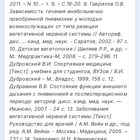
2011. – N 10. – т. 9. – С.16-20. 9. Гаврилов О.В.
Зависимость течения внебольнично
приобренной пневмонии у молодых
военнослужащих от типа реакции
вегетативной нервной системы // Автореф.
дис. ... канд. мед. наук. - Саратов, 2002.- 97 с.
10. Детская вегетология / Шиляев Р.Р., и др. –
М.: Медпрактика-М, 2008. – с. 279–296. 11.
Дубровский В.И. Спортивная медицина
[Текст]: учебник для студентов, ВУЗов / В.И.
Дубровский – М.: Владос, 1999, 158 с. 12.
Дубравина В.В. Состояние функции внешнего
дыхания с пневмонией в послеоперационном
периоде: автореф. дисс. канд. мед. наук. —
Иваново, 2007. - 24 с. 13. Заболевания
вегетативной нервной системы [Текст]
Руководство для врачей / А.М. Вейн и др.; под
ред. А.М. Вейна. - Москва.: Медицина, 2005. –
231 с 14. Заваденко Н.Н. Клинические