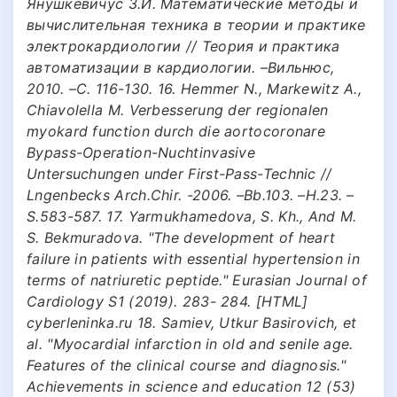
Янушкевичус З.И. Математические методы и
вычислительная техника в теории и практике
электрокардиологии // Теория и практика
автоматизации в кардиологии. –Вильнюс,
2010. –С. 116-130. 16. Hemmer N., Markewitz A.,
Chiavolella M. Verbesserung der regionalen
myokard function durch die aortocoronare
Bypass-Operation-Nuchtinvasive
Untersuchungen under First-Pass-Technic //
Lngenbecks Arch.Chir. -2006. –Bb.103. –H.23. –
S.583-587. 17. Yarmukhamedova, S. Kh., And M.
S. Bekmuradova. "The development of heart
failure in patients with essential hypertension in
terms of natriuretic peptide." Eurasian Journal of
Cardiology S1 (2019). 283- 284. [HTML]
cyberleninka.ru 18. Samiev, Utkur Basirovich, et
al. "Myocardial infarction in old and senile age.
Features of the clinical course and diagnosis."
Achievements in science and education 12 (53)