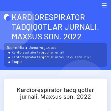
KARDIORESPIRATOR
Me
TADQIQOTLAR JURNALI.
MAXSUS SON. 2022
Bosh sahifa
Jurnal va gazetalar
Kardiorespirator tadqiqotlar jurnali
Kardiorespirator tadqiqotlar jurnali. Maxsus son. 2022
Maqola
Kardiorespirator tadqiqotlar
jurnali. Maxsus son. 2022