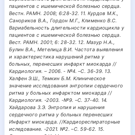
пациентов с ишемической болезнью сердца.
Вестн. РАМН. 2008; 6:28-32. 11. Курдов М.К.,
Санориков В.А., Гордон М.Г., Клименко В.С.
Вариабельность длительности кардиоцикла у
пациентов с ишемической болезнью сердца.
Вест. РАМН. 2001; 6: 28-32. 12. Мазур Н.А.,
Булин В.А., Метелица В.И. Частота выявления
и характеристика нарушений ритма у
больных, перенесших инфаркт миокарда //
Кардиология. – 2006. - №4. –С. 36-39. 13.
Халфен Э.Ш., Темкин Б.М. Клиническое
значение исследования энтропии сердечного
ритма у больных инфарктом миокарда //
Кардиология. -2003. -№9. –С. 37-40. 14.
Хайдарова З.Э. Энтропия и нарушения
сердечного ритма у больных перенесших
Инфаркт миокарда. //Кардиореспираторные
иследование. -2021. №2. –С. 59-62. 15.