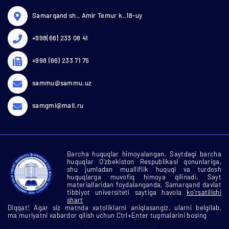
Samarqand sh., Amir Temur k.,18-uy
+998(66) 233 08 41
+998 (66) 233 71 75
sammu@sammu.uz
samgmi@mail.ru
Barcha huquqlar himoyalangan. Saytdagi barcha
huquqlar O'zbekiston Respublikasi qonunlariga,
shu jumladan mualliflik huquqi va turdosh
huquqlarga muvofiq himoya qilinadi. Sayt
materiallaridan foydalanganda, Samarqand davlat
tibbiyot universiteti saytiga havola
ko'rsatilishi
shart
Diqqat! Agar siz matnda xatoliklarni aniqlasangiz, ularni belgilab,
ma`muriyatni xabardor qilish uchun Ctrl+Enter tugmalarini bosing