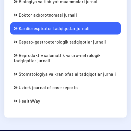
Biologiya va tibbiyot muammolari jurnali
Doktor axborotnomasi jurnali
Kardiorespirator tadqiqotlar jurnali
Gepato-gastroeterologik tadqiqotlar jurnali
Reproduktiv salomatlik va uro-nefrologik
tadqiqotlar jurnali
Stomatologiya va kraniofasial tadqiqotlar jurnali
Uzbek journal of case reports
HealthWay