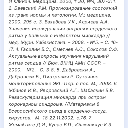
И клинич. Медицина. 2000, т 30, №4, 307-311.
2. Баевский Р.М. Прогнозирование состояний
из грани нормы и патологии. М.: медицина,
2000. 295 с. 3. Вахабова У.К., Асриева А.А.
Значение исследования энтропии сердечного
ритма у больных с инфарктом миокарда //
мед. Журн. Узбекистана. – 2008. - №5. – С. 16-
17. 4. Гасилин В.С., Сметнев А.С., Соколов С.Ф.
Актуальные вопросы изучения нарушений
ритма сердца // Бюл. ВКНЦ АМН СССР. –
2000. - №2. –С. 3-8. 5. Дабровски А.,
Дабровски Б., Пиотрович Р. Суточное
мониторирование ЭКГ: Пер. с пол. М.; 2008. 6.
Жбанов И.В., Яворовский А.Г., Шабалкин Б.В.
Реваскуляризация миокарда при остром
коронарном синдроме. //Материалы 8
Всероссийского съезд а сердечно-сосуд.
хирургов. -М.-18-22.11.2002.-с.76. 7.
Жемайтите Д.И., Кусас В.П., Юшкявичус К.З.