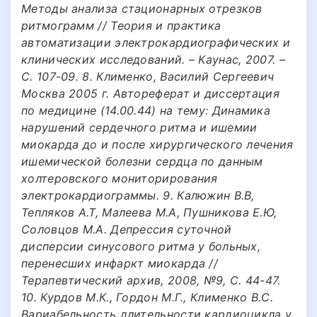
Методы анализа стационарных отрезков
ритмограмм // Теория и практика
автоматизации электрокардиографических и
клинических исследований. – Каунас, 2007. –
С. 107-09. 8. Клименко, Василий Сергеевич
Москва 2005 г. Автореферат и диссертация
по медицине (14.00.44) на тему: Динамика
нарушений сердечного ритма и ишемии
миокарда до и после хирургического лечения
ишемической болезни сердца по данным
холтеровского мониторирования
электрокардиограммы. 9. Калюжин В.В,
Тепляков А.Т, Малеева М.А, Пушникова Е.Ю,
Соловцов М.А. Депрессия суточной
дисперсии синусового ритма у больных,
перенесших инфаркт миокарда //
Терапевтический архив, 2008, №9, С. 44-47.
10. Курдов М.К., Гордон М.Г., Клименко В.С.
Вариабельность длительности кардиоцикла у