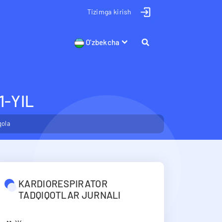
Tizimga kirish
O'zbekcha
1-YIL
qola
KARDIORESPIRATOR
TADQIQOTLAR JURNALI