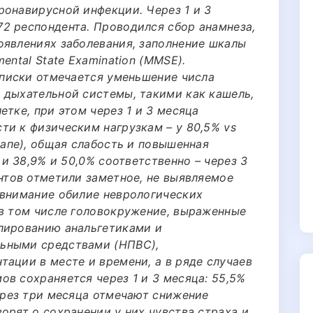
ронавирусной инфекции. Через 1 и 3
2 респондента. Проводился сбор анамнеза,
оявлениях заболевания, заполнение шкалы
ental State Examination (MMSE).
ыписки отмечается уменьшение числа
 дыхательной системы, такими как кашель,
етке, при этом через 1 и 3 месяца
ти к физическим нагрузкам – у 80,5% vs
тапе), общая слабость и повышенная
 и 38,9% и 50,0% соответственно – через 3
нтов отметили заметное, не выявляемое
 внимание обилие неврологических
 в том числе головокружение, выраженные
пированию анальгетиками и
ьными средствами (НПВС),
ации в месте и времени, а в ряде случаев
в сохраняется через 1 и 3 месяца: 55,5%
ерез три месяца отмечают снижение
орят о сохранении у них чувства страха и