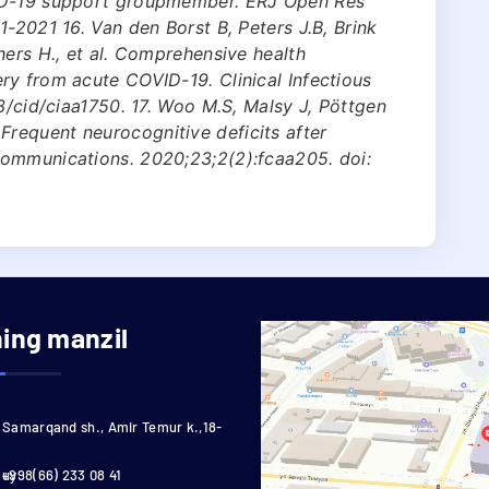
VID-19 support groupmember. ERJ Open Res
-2021 16. Van den Borst B, Peters J.B, Brink
hers H., et al. Comprehensive health
ry from acute COVID-19. Clinical Infectious
3/cid/ciaa1750. 17. Woo M.S, Malsy J, Pöttgen
al. Frequent neurocognitive deficits after
ommunications. 2020;23;2(2):fcaa205. doi:
ning manzil
Samarqand sh., Amir Temur k.,18-
uy
+998(66) 233 08 41