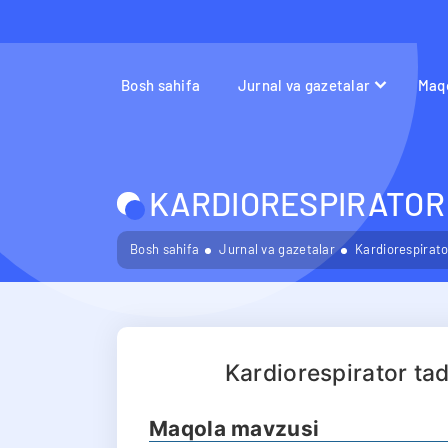
Bosh sahifa
Jurnal va gazetalar
Maqo
KARDIORESPIRATOR 
Bosh sahifa
Jurnal va gazetalar
Kardiorespirator
Kardiorespirator tad
Maqola mavzusi