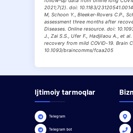
follow-up data from online long CO
2021;7(2). doi: 10.1183/23120541.00141
M, Schoon Y., Bleeker-Rovers C.P., Sc
assessment three months after recove
Diseases. Online resource. doi: 10.109
J., Zai S.S., Ufer F., Hadjilaou A., et 
recovery from mild COVID-19. Brain C
10.1093/braincomms/fcaa205
Ijtimoiy tarmoqlar
Biz
Telegram
Telegram bot