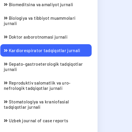
Biomeditsina va amaliyot jurnali
Biologiya va tibbiyot muammolari
jurnali
Doktor axborotnomasi jurnali
Kardiorespirator tadqiqotlar jurnali
Gepato-gastroeterologik tadqiqotlar
jurnali
Reproduktiv salomatlik va uro-
nefrologik tadqiqotlar jurnali
Stomatologiya va kraniofasial
tadqiqotlar jurnali
Uzbek journal of case reports