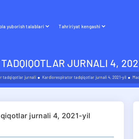
la yuborish talablari
Tahririyat kengashi
TADQIQOTLAR JURNALI 4, 202
 tadqiqotlar jurnali
Kardiorespirator tadqiqotlar jurnali 4, 2021-yil
Ma
qiqotlar jurnali 4, 2021-yil