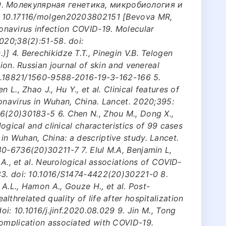
. Молекулярная генетика, микробиология и
: 10.17116/molgen20203802151 [Bevova MR,
navirus infection COVID-19. Molecular
020;38(2):51-58. doi:
] 4. Berechikidze T.T., Pinegin V.B. Telogen
tion. Russian journal of skin and venereal
 10.18821/1560-9588-2016-19-3-162-166 5.
 L., Zhao J., Hu Y., et al. Clinical features of
onavirus in Wuhan, China. Lancet. 2020;395:
6(20)30183-5 6. Chen N., Zhou M., Dong Х.,
logical and clinical characteristics of 99 cases
n Wuhan, China: a descriptive study. Lancet.
40-6736(20)30211-7 7. Elul M.A, Benjamin L,
 A., et al. Neurological associations of COVID-
83. doi: 10.1016/S1474-4422(20)30221-0 8.
 A.L., Hamon A., Gouze H., et al. Post-
threlated quality of life after hospitalization
oi: 10.1016/j.jinf.2020.08.029 9. Jin M., Tong
complication associated with COVID-19.