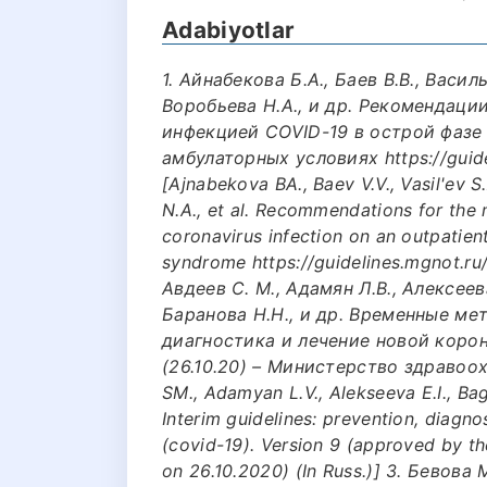
Adabiyotlar
1. Айнабекова Б.А., Баев В.В., Васил
Воробьева Н.А., и др. Рекомендаци
инфекцией COVID-19 в острой фазе
амбулаторных условиях https://guide
[Ajnabekova BA., Baev V.V., Vasil'ev S
N.A., et al. Recommendations for the
coronavirus infection on an outpatien
syndrome https://guidelines.mgnot.ru/
Авдеев С. М., Адамян Л.В., Алексеева
Баранова Н.Н., и др. Временные м
диагностика и лечение новой коро
(26.10.20) – Министерство здраво
SM., Adamyan L.V., Alekseeva E.I., Bag
Interim guidelines: prevention, diagn
(covid-19). Version 9 (approved by th
on 26.10.2020) (In Russ.)] 3. Бевова