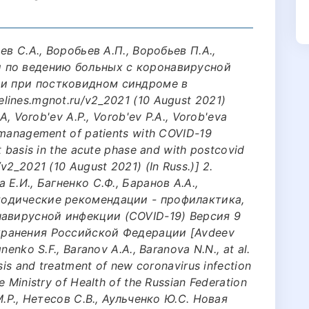
ьев С.А., Воробьев А.П., Воробьев П.А.,
и по ведению больных с коронавирусной
 и при постковидном синдроме в
lines.mgnot.ru/v2_2021 (10 August 2021)
.A, Vorob'ev A.P., Vorob'ev P.A., Vorob'eva
 management of patients with COVID-19
t basis in the acute phase and with postcovid
v2_2021 (10 August 2021) (In Russ.)] 2.
 Е.И., Багненко С.Ф., Баранов А.А.,
етодические рекомендации - профилактика,
навирусной инфекции (COVID-19) Версия 9
охранения Российской Федерации [Avdeev
nenko S.F., Baranov A.A., Baranova N.N., at al.
osis and treatment of new coronavirus infection
e Ministry of Health of the Russian Federation
 М.Р., Нетесов С.В., Аульченко Ю.C. Новая