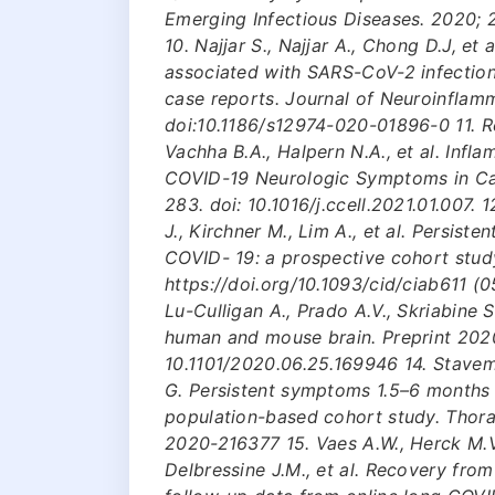
Emerging Infectious Diseases. 2020; 
10. Najjar S., Najjar A., Chong D.J, e
associated with SARS-CoV-2 infection
case reports. Journal of Neuroinflamm
doi:10.1186/s12974-020-01896-0 11. Re
Vachha B.A., Halpern N.A., et al. In
COVID-19 Neurologic Symptoms in Can
283. doi: 10.1016/j.ccell.2021.01.007. 
J., Kirchner M., Lim A., et al. Persist
COVID- 19: a prospective cohort study.
https://doi.org/10.1093/cid/ciab611 (0
Lu-Culligan A., Prado A.V., Skriabine 
human and mouse brain. Preprint 2020
10.1101/2020.06.25.169946 14. Stavem 
G. Persistent symptoms 1.5–6 months 
population-based cohort study. Thorax
2020-216377 15. Vaes А.W., Herck M.V.
Delbressine J.M., et al. Recovery fro