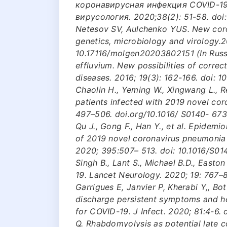
коронавирусная инфекция COVID-19
вирусология. 2020;38(2): 51-58. doi
Netesov SV, Aulchenko YUS. New coro
genetics, microbiology and virology.2
10.17116/molgen20203802151 (In Russ.)
effluvium. New possibilities of correc
diseases. 2016; 19(3): 162-166. doi:
Chaolin H., Yeming W., Xingwang L., Ren
patients infected with 2019 novel cor
497–506. doi.org/10.1016/ S0140- 673
Qu J., Gong F., Han Y., et al. Epidemio
of 2019 novel coronavirus pneumonia i
2020; 395:507– 513. doi: 10.1016/S01
Singh B., Lant S., Michael B.D., Easton
19. Lancet Neurology. 2020; 19: 767–
Garrigues E, Janvier P, Kherabi Y,, Bot
discharge persistent symptoms and heal
for COVID-19. J Infect. 2020; 81:4-6. d
Q. Rhabdomyolysis as potential late 