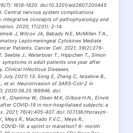
26(7): 1618-1620. doi:10.3201/eid2607.200445
t al. Central nervous system complications
: integrative concepts of pathophysiology and
ation. 2020; 17(231): 2-14.
msik J, Wilcox JA, Babady N.E, McMillen T.A.,
flammatory Leptomeningeal Cytokines Mediate
cer Patients. Cancer Cell. 2021; 39(2):276-
12. Seeble J., Waterboer T., Hippchen T., Simon
ent symptoms in adult patients one year after
 Clinical Infectious Diseases.
5 July 2021) 13. Song E, Zhang C, Israelow B.,
S., et al. Neuroinvasion of SARS-CoV-2 in
; 2020.06.25.169946. doi:
K., Ghanima W., Olsen M.K, Gilboe H.N., Einvik
after COVID-19 in non-hospitalised subjects: a
. 2021; 76(4):405-407. doi: 10.1136/thoraxjnl-
, Meys R., Machado F.V.C., Meys R.,
m COVID-19: a sprint or marathon? 6- month