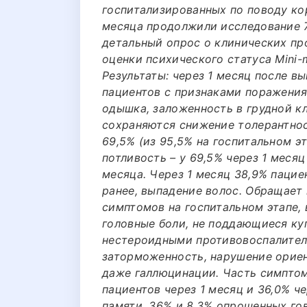
госпитализированных по поводу ко
месяца продолжили исследование 7
детальный опрос о клинических пр
оценки психического статуса Mini-m
Результаты: через 1 месяц после в
пациентов с признаками поражения
одышка, заложенность в грудной кл
сохраняются снижение толерантнос
69,5% (из 95,5% на госпитальном э
потливость – у 69,5% через 1 месяц
месяца. Через 1 месяц 38,9% пацие
ранее, выпадение волос. Обращает
симптомов на госпитальном этапе,
головные боли, не поддающиеся ку
нестероидными противовоспалител
заторможенность, нарушение ориент
даже галлюцинации. Часть симптомо
пациентов через 1 месяц и 36,0% ч
памяти, 36% и 8,3% опрошенных гов