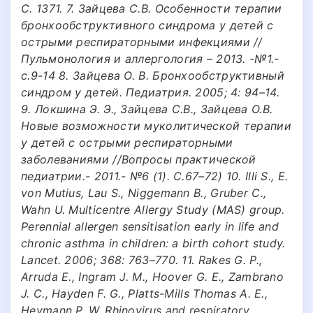
С. 1371. 7. Зайцева С.В. Особенности терапии
бронхообструктивного синдрома у детей с
острыми респираторными инфекциями //
Пульмонология и аллергология – 2013. -№1.-
с.9-14 8. Зайцева О. В. Бронхообструктивный
синдром у детей. Педиатрия. 2005; 4: 94–14.
9. Локшина Э. Э., Зайцева С.В., Зайцева О.В.
Новые возможности муколитической терапии
у детей с острыми респираторными
заболеваниями //Вопросы практической
педиатрии.- 2011.- №6 (1). С.67–72) 10. Illi S., E.
von Mutius, Lau S., Niggemann B., Gruber C.,
Wahn U. Multicentre Allergy Study (MAS) group.
Perennial allergen sensitisation early in life and
chronic asthma in children: a birth cohort study.
Lancet. 2006; 368: 763–770. 11. Rakes G. P.,
Arruda E., Ingram J. M., Hoover G. E., Zambrano
J. C., Hayden F. G., Platts-Mills Thomas A. E.,
Heymann P. W. Rhinovirus and respiratory