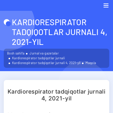
Me
KARDIORESPIRATOR
TADQIQOTLAR JURNALI 4,
2021-YIL
Bosh sahifa
Jurnal va gazetalar
Kardiorespirator tadqiqotlar jurnali
Kardiorespirator tadqiqotlar jurnali 4, 2021-yil
Maqola
Kardiorespirator tadqiqotlar jurnali
4, 2021-yil