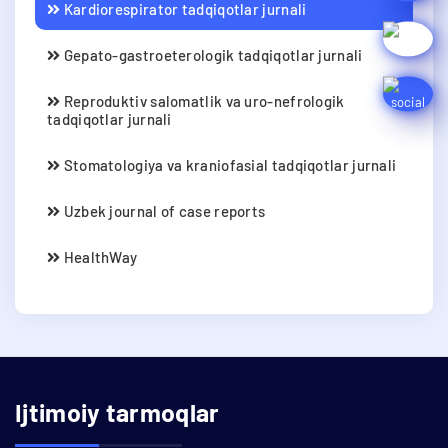
Kardiorespirator tadqiqotlar jurnali
Gepato-gastroeterologik tadqiqotlar jurnali
Reproduktiv salomatlik va uro-nefrologik
tadqiqotlar jurnali
Stomatologiya va kraniofasial tadqiqotlar jurnali
Uzbek journal of case reports
HealthWay
Ijtimoiy tarmoqlar