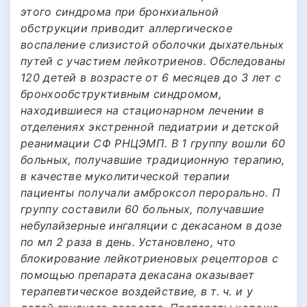
этого синдрома при бронхиальной
обструкции приводит аллергическое
воспаление слизистой оболочки дыхательных
путей с участием лейкотриенов. Обследованы
120 детей в возрасте от 6 месяцев до З лет с
бронхообструктивным синдромом,
находившиеся на стационарном лечении в
отделениях экстренной педиатрии и детской
реанимации СФ РНЦЭМП. В 1 группу вошли 60
больных, получавшие традиционную терапию,
в качестве муколитической терапии
пациенты получали амброксол перорально. П
группу составили 60 больных, получавшие
небулайзерные ингаляции с декасаном в дозе
по мл 2 раза в день. Установлено, что
блокирование лейкотриеновых рецепторов с
помощью препарата декасана оказывает
терапевтическое воздействие, в т. ч. и у