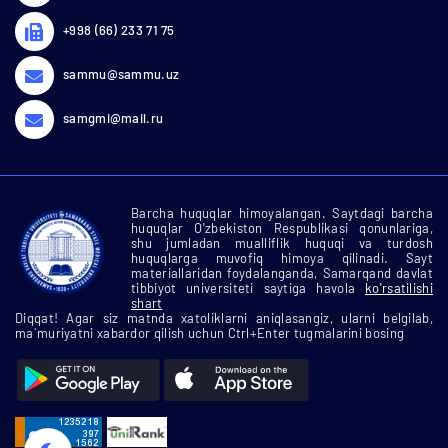
+998 (66) 233 71 75
sammu@sammu.uz
samgmi@mail.ru
Barcha huquqlar himoyalangan. Saytdagi barcha
huquqlar O'zbekiston Respublikasi qonunlariga,
shu jumladan mualliflik huquqi va turdosh
huquqlarga muvofiq himoya qilinadi. Sayt
materiallaridan foydalanganda, Samarqand davlat
tibbiyot universiteti saytiga havola
ko'rsatilishi
shart
Diqqat! Agar siz matnda xatoliklarni aniqlasangiz, ularni belgilab,
ma`muriyatni xabardor qilish uchun Ctrl+Enter tugmalarini bosing