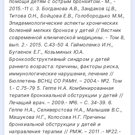
помощи детям с острым бронхитом.- М., -
2015.-11 с. 3. Богданова А.В., Зандаков Ц.В.,
Титова О.Н., Бойцова Е.В., Голобородько М.М.,
Эпидемиологические аспекты хронических
болезней мелких бронхов у детей // Вестник
современной клинической медицины. - Том 8,
вып. 2.- 2015. С.43-50 4. Гаймоленко И.Н.,
Бугаенок Е.Г., Козьминых Ю.А.
Бронхообструктивный синдром у детей
раннего возраста: причины, факторы риска,
иммунологические нарушение, лечение //
Бюллетень ВСНЦ СО РАМН. – 2004.- №2. Том
1.- С.75-79 5. Геппе Н.А. Комбинированная
терапия бронхиальной обструкции у детей //
Лечащий врач. – 2009.- №6. – С. 34-39. 6.
Геппе Н.А., Селиверстова Н.А., Малышев В.С.,
Машукова Н.Г., Колосова Н.Г. Причины
бронхиальной обструкции у детей и
направления терапии // РМЖ. – 2011 .- №22.-