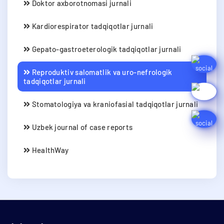
Doktor axborotnomasi jurnali
Kardiorespirator tadqiqotlar jurnali
Gepato-gastroeterologik tadqiqotlar jurnali
Reproduktiv salomatlik va uro-nefrologik
tadqiqotlar jurnali
Stomatologiya va kraniofasial tadqiqotlar jurnali
Uzbek journal of case reports
HealthWay