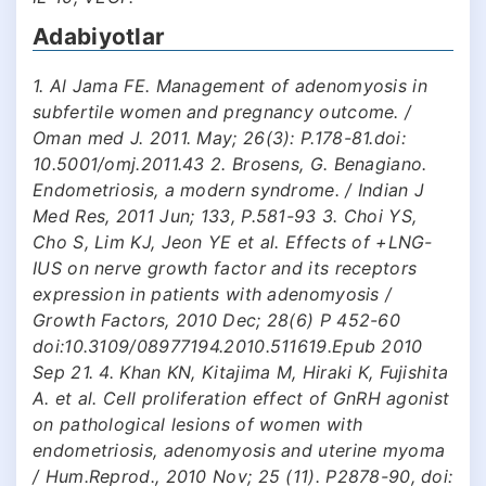
Adabiyotlar
1. Al Jama FE. Management of adenomyosis in
subfertile women and pregnancy outcome. /
Oman med J. 2011. May; 26(3): P.178-81.doi:
10.5001/omj.2011.43 2. Brosens, G. Benagiano.
Endometriosis, a modern syndrome. / Indian J
Med Res, 2011 Jun; 133, P.581-93 3. Choi YS,
Cho S, Lim KJ, Jeon YE et al. Effects of +LNG-
IUS on nerve growth factor and its receptors
expression in patients with adenomyosis /
Growth Factors, 2010 Dec; 28(6) P 452-60
doi:10.3109/08977194.2010.511619.Epub 2010
Sep 21. 4. Khan KN, Kitajima M, Hiraki K, Fujishita
A. et al. Cell proliferation effect of GnRH agonist
on pathological lesions of women with
endometriosis, adenomyosis and uterine myoma
/ Hum.Reprod., 2010 Nov; 25 (11). P2878-90, doi: