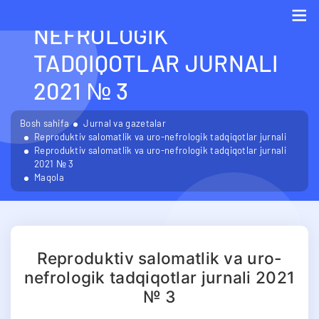
SALOMATLIK VA URO-
NEFROLOGIK
Me
TADQIQOTLAR JURNALI
2021 № 3
Bosh sahifa
Jurnal va gazetalar
Reproduktiv salomatlik va uro-nefrologik tadqiqotlar jurnali
Reproduktiv salomatlik va uro-nefrologik tadqiqotlar jurnali
2021 № 3
Maqola
Reproduktiv salomatlik va uro-
nefrologik tadqiqotlar jurnali 2021
№ 3