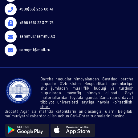
+998(66) 233 08 41
+998 (66) 233 71 75
sammu@sammu.uz
samgmi@mail.ru
Barcha huquqlar himoyalangan. Saytdagi barcha
huquqlar O'zbekiston Respublikasi qonunlariga,
shu jumladan mualliflik huquqi va turdosh
huquqlarga muvofiq himoya qilinadi. Sayt
materiallaridan foydalanganda, Samarqand davlat
tibbiyot universiteti saytiga havola
ko'rsatilishi
shart
Diqqat! Agar siz matnda xatoliklarni aniqlasangiz, ularni belgilab,
ma`muriyatni xabardor qilish uchun Ctrl+Enter tugmalarini bosing