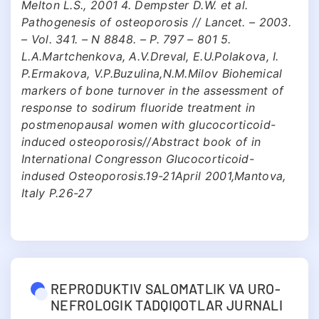
Melton L.S., 2001 4. Dempster D.W. et al.
Pathogenesis of osteoporosis // Lancet. – 2003.
– Vol. 341. – N 8848. – P. 797 – 801 5.
L.A.Martchenkova, A.V.Dreval, E.U.Polakova, I.
P.Ermakova, V.P.Buzulina,N.M.Milov Biohemical
markers of bone turnover in the assessment of
response to sodirum fluoride treatment in
postmenopausal women with glucocorticoid-
induced osteoporosis//Abstract book of in
International Congresson Glucocorticoid-
indused Osteoporosis.19-21April 2001,Mantova,
Italy P.26-27
REPRODUKTIV SALOMATLIK VA URO-
NEFROLOGIK TADQIQOTLAR JURNALI