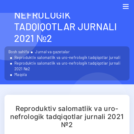
SALOMATLIK VA URO-
NEFROLOGIK
Me
TADQIQOTLAR JURNALI
2021 №2
Bosh sahifa
Jurnal va gazetalar
Reproduktiv salomatlik va uro-nefrologik tadqiqotlar jurnali
Reproduktiv salomatlik va uro-nefrologik tadqiqotlar jurnali
2021 №2
Maqola
Reproduktiv salomatlik va uro-
nefrologik tadqiqotlar jurnali 2021
№2