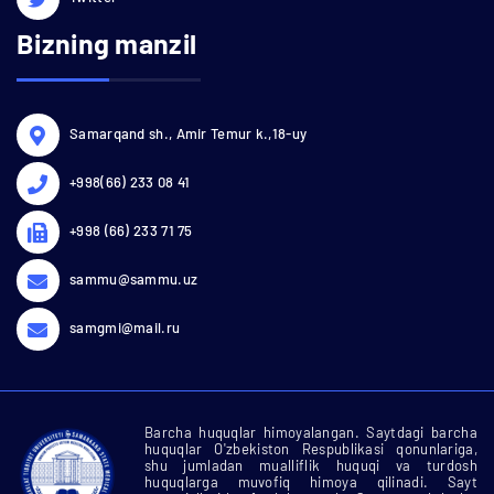
Bizning manzil
Samarqand sh., Amir Temur k.,18-uy
+998(66) 233 08 41
+998 (66) 233 71 75
sammu@sammu.uz
samgmi@mail.ru
Barcha huquqlar himoyalangan. Saytdagi barcha
huquqlar O'zbekiston Respublikasi qonunlariga,
shu jumladan mualliflik huquqi va turdosh
huquqlarga muvofiq himoya qilinadi. Sayt