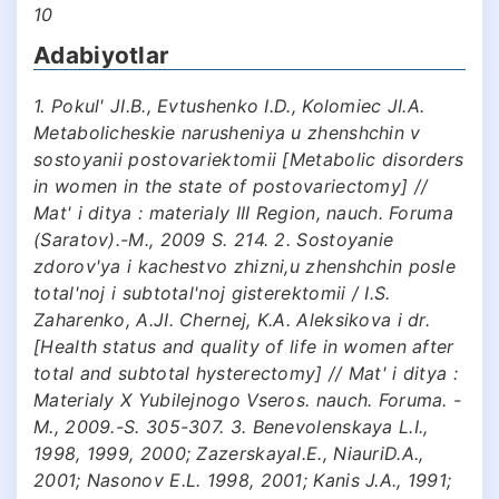
10
Adabiyotlar
1. Pokul' JI.B., Evtushenko I.D., Kolomiec JI.A.
Metabolicheskie narusheniya u zhenshchin v
sostoyanii postovariektomii [Metabolic disorders
in women in the state of postovariectomy] //
Mat' i ditya : materialy III Region, nauch. Foruma
(Saratov).-M., 2009 S. 214. 2. Sostoyanie
zdorov'ya i kachestvo zhizni,u zhenshchin posle
total'noj i subtotal'noj gisterektomii / I.S.
Zaharenko, A.JI. Chernej, K.A. Aleksikova i dr.
[Health status and quality of life in women after
total and subtotal hysterectomy] // Mat' i ditya :
Materialy X Yubilejnogo Vseros. nauch. Foruma. -
M., 2009.-S. 305-307. 3. Benevolenskaya L.I.,
1998, 1999, 2000; ZazerskayaI.E., NiauriD.A.,
2001; Nasonov E.L. 1998, 2001; Kanis J.A., 1991;