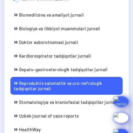
Biomeditsina va amaliyot jurnali
Biologiya va tibbiyot muammolari jurnali
Doktor axborotnomasi jurnali
Kardiorespirator tadqiqotlar jurnali
Gepato-gastroeterologik tadqiqotlar jurnali
Reproduktiv salomatlik va uro-nefrologik
tadqiqotlar jurnali
Stomatologiya va kraniofasial tadqiqotlar jurnali
Uzbek journal of case reports
HealthWay