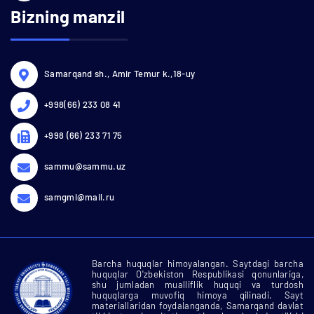
Bizning manzil
Samarqand sh., Amir Temur k.,18-uy
+998(66) 233 08 41
+998 (66) 233 71 75
sammu@sammu.uz
samgmi@mail.ru
Barcha huquqlar himoyalangan. Saytdagi barcha
huquqlar O'zbekiston Respublikasi qonunlariga,
shu jumladan mualliflik huquqi va turdosh
huquqlarga muvofiq himoya qilinadi. Sayt
materiallaridan foydalanganda, Samarqand davlat