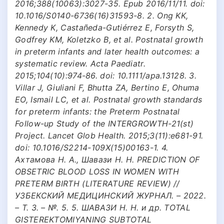
2016;388(10063):3027-35. Epub 2016/11/11. doi:
10.1016/S0140-6736(16)31593-8. 2. Ong KK,
Kennedy K, Castañeda-Gutiérrez E, Forsyth S,
Godfrey KM, Koletzko B, et al. Postnatal growth
in preterm infants and later health outcomes: a
systematic review. Acta Paediatr.
2015;104(10):974-86. doi: 10.1111/apa.13128. 3.
Villar J, Giuliani F, Bhutta ZA, Bertino E, Ohuma
EO, Ismail LC, et al. Postnatal growth standards
for preterm infants: the Preterm Postnatal
Follow-up Study of the INTERGROWTH-21(st)
Project. Lancet Glob Health. 2015;3(11):e681-91.
doi: 10.1016/S2214-109X(15)00163-1. 4.
Ахтамова Н. А., Шавази Н. Н. PREDICTION OF
OBSETRIC BLOOD LOSS IN WOMEN WITH
PRETERM BIRTH (LITERATURE REVIEW) //
УЗБЕКСКИЙ МЕДИЦИНСКИЙ ЖУРНАЛ. – 2022.
– Т. 3. – №. 5. 5. ШАВАЗИ Н. Н. и др. TOTAL
GISTEREKTOMIYANING SUBTOTAL