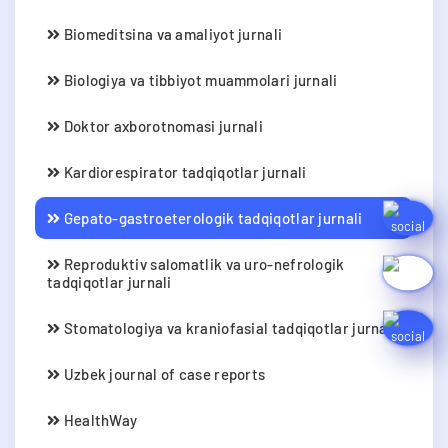
Biomeditsina va amaliyot jurnali
Biologiya va tibbiyot muammolari jurnali
Doktor axborotnomasi jurnali
Kardiorespirator tadqiqotlar jurnali
Gepato-gastroeterologik tadqiqotlar jurnali
Reproduktiv salomatlik va uro-nefrologik
tadqiqotlar jurnali
Stomatologiya va kraniofasial tadqiqotlar jurnali
Uzbek journal of case reports
HealthWay