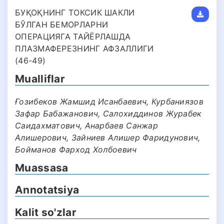
БУҚОҚНИНГ ТОКСИК ШАКЛИ
БЎЛГАН БЕМОРЛАРНИ
ОПЕРАЦИЯГА ТАЙЁРЛАШДА
ПЛАЗМАФЕРЕЗНИНГ АФЗАЛЛИГИ
(46-49)
Mualliflar
Ғозибеков Жамшид Исанбаевич, Курбаниязов
Зафар Бабажанович, Салохиддинов Журабек
Саидахматович, Анарбаев Санжар
Алишерович, Зайниев Алишер Фаридунович,
Бойманов Фарход Холбоевич
Muassasa
Annotatsiya
Kalit so'zlar