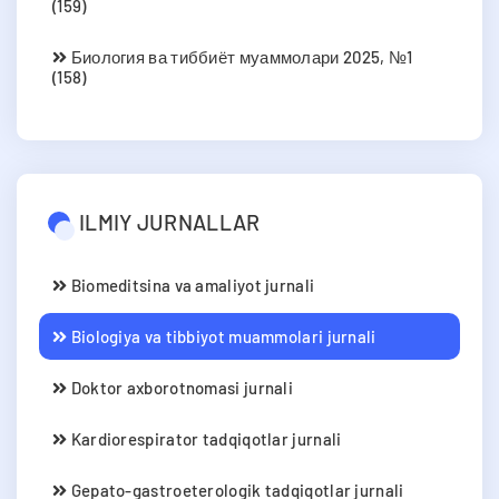
(159)
Биология ва тиббиёт муаммолари 2025, №1
(158)
ILMIY JURNALLAR
Biomeditsina va amaliyot jurnali
Biologiya va tibbiyot muammolari jurnali
Doktor axborotnomasi jurnali
Kardiorespirator tadqiqotlar jurnali
Gepato-gastroeterologik tadqiqotlar jurnali