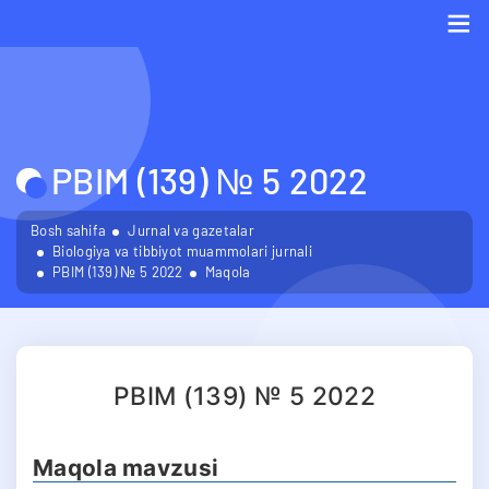
Me
PBIM (139) № 5 2022
Bosh sahifa
Jurnal va gazetalar
Biologiya va tibbiyot muammolari jurnali
PBIM (139) № 5 2022
Maqola
PBIM (139) № 5 2022
Maqola mavzusi